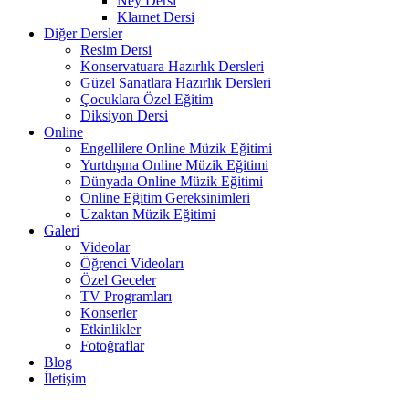
Ney Dersi
Klarnet Dersi
Diğer Dersler
Resim Dersi
Konservatuara Hazırlık Dersleri
Güzel Sanatlara Hazırlık Dersleri
Çocuklara Özel Eğitim
Diksiyon Dersi
Online
Engellilere Online Müzik Eğitimi
Yurtdışına Online Müzik Eğitimi
Dünyada Online Müzik Eğitimi
Online Eğitim Gereksinimleri
Uzaktan Müzik Eğitimi
Galeri
Videolar
Öğrenci Videoları
Özel Geceler
TV Programları
Konserler
Etkinlikler
Fotoğraflar
Blog
İletişim