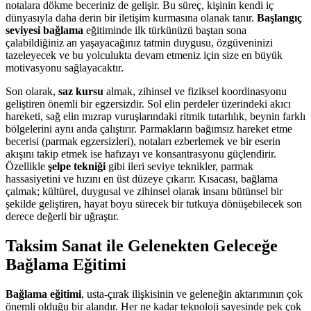
notalara dökme beceriniz de gelişir. Bu süreç, kişinin kendi iç
dünyasıyla daha derin bir iletişim kurmasına olanak tanır.
Başlangıç
seviyesi bağlama
eğitiminde ilk türkünüzü baştan sona
çalabildiğiniz an yaşayacağınız tatmin duygusu, özgüveninizi
tazeleyecek ve bu yolculukta devam etmeniz için size en büyük
motivasyonu sağlayacaktır.
Son olarak,
saz kursu
almak, zihinsel ve fiziksel koordinasyonu
geliştiren önemli bir egzersizdir. Sol elin perdeler üzerindeki akıcı
hareketi, sağ elin mızrap vuruşlarındaki ritmik tutarlılık, beynin farklı
bölgelerini aynı anda çalıştırır. Parmakların bağımsız hareket etme
becerisi (parmak egzersizleri), notaları ezberlemek ve bir eserin
akışını takip etmek ise hafızayı ve konsantrasyonu güçlendirir.
Özellikle
şelpe tekniği
gibi ileri seviye teknikler, parmak
hassasiyetini ve hızını en üst düzeye çıkarır. Kısacası, bağlama
çalmak; kültürel, duygusal ve zihinsel olarak insanı bütünsel bir
şekilde geliştiren, hayat boyu sürecek bir tutkuya dönüşebilecek son
derece değerli bir uğraştır.
Taksim Sanat ile Gelenekten Geleceğe
Bağlama Eğitimi
Bağlama eğitimi
, usta-çırak ilişkisinin ve geleneğin aktarımının çok
önemli olduğu bir alandır. Her ne kadar teknoloji sayesinde pek çok