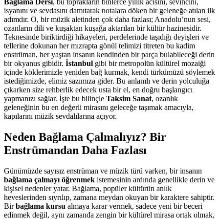
Bağlama Dersi
, bu toprakların binlerce yıllık acısını, sevincini,
isyanını ve sevdasını damıtarak notalara döken bir geleneğe atılan ilk
adımdır. O, bir müzik aletinden çok daha fazlası; Anadolu’nun sesi,
ozanların dili ve kuşaktan kuşağa aktarılan bir kültür hazinesidir.
Teknesinde biriktirdiği hikayeleri, perdelerinde taşıdığı deyişleri ve
tellerine dokunan her mızrapta gönül telimizi titreten bu kadim
enstrüman, her yaştan insanın kendinden bir parça bulabileceği derin
bir okyanus gibidir.
İstanbul
gibi bir metropolün kültürel mozaiği
içinde köklerimizle yeniden bağ kurmak, kendi türkümüzü söylemek
istediğimizde, elimiz sazımıza gider. Bu anlamlı ve derin yolculuğa
çıkarken size rehberlik edecek usta bir el, en doğru başlangıcı
yapmanızı sağlar. İşte bu bilinçle
Taksim Sanat
, ozanlık
geleneğinin bu en değerli mirasını geleceğe taşımak amacıyla,
kapılarını müzik sevdalılarına açıyor.
Neden Bağlama Çalmalıyız? Bir
Enstrümandan Daha Fazlası
Günümüzde sayısız enstrüman ve müzik türü varken, bir insanın
bağlama çalmayı öğrenmek
istemesinin ardında genellikle derin ve
kişisel nedenler yatar. Bağlama, popüler kültürün anlık
heveslerinden sıyrılıp, zamana meydan okuyan bir karaktere sahiptir.
Bir
bağlama kursu
almaya karar vermek, sadece yeni bir beceri
edinmek değil, aynı zamanda zengin bir kültürel mirasa ortak olmak,