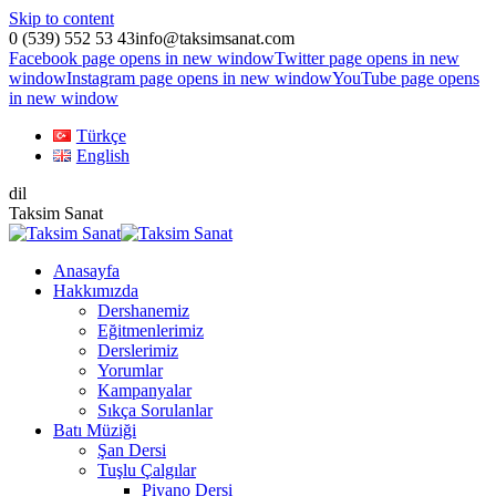
Skip to content
0 (539) 552 53 43
info@taksimsanat.com
Facebook page opens in new window
Twitter page opens in new
window
Instagram page opens in new window
YouTube page opens
in new window
Türkçe
English
dil
Taksim Sanat
Anasayfa
Hakkımızda
Dershanemiz
Eğitmenlerimiz
Derslerimiz
Yorumlar
Kampanyalar
Sıkça Sorulanlar
Batı Müziği
Şan Dersi
Tuşlu Çalgılar
Piyano Dersi