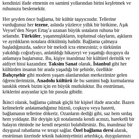
kendinizi ifade etmenin en samimi yollarından birini keşfetmek ve
ruhunuzu beslemektir.
Her şeyden önce bağlama, bir kültür taşıyıcısıdır. Tellerine
vurduğunuz her
tezene
, aslında yüzlerce yıllık bir birikime, Aşık
Veysel’den Neşet Ertaş’a uzanan büyük ustaların ruhuna bir
selamdır.
Türküler
, yaşanmışlıkların, toplumsal olayların, aşkların
ve ayrılıkların notalara dökülmüş halidir. Bağlama çalmaya
başladığınızda, sadece bir melodi icra etmezsiniz; o türkünün
yakıldığı coğrafyayı, anlatıldığı hikayeyi ve yaşattığı duyguyu da
anlamaya başlarsınız. Bu, kişiye inanılmaz bir kültürel derinlik ve
aidiyet hissi kazandırır.
Taksim Sanat
olarak,
İstanbul
gibi her
kültürden insanın bir arada yaşadığı bir şehirde, özellikle
Bahçeşehir
gibi modern yaşam alanlarından merkezimize gelen
öğrencilerimizin,
Anadolu kültürü
ile bu samimi bağı kurmalarına
tanıklık etmek bizim için en büyük mutluluktur. Bu enstrüman,
köklerini arayanlar için bir pusula gibidir.
İkinci olarak, bağlama çalmak güçlü bir kişisel ifade aracıdır. Bazen
kelimelerle anlatamadığımız hüznü, coşkuyu veya hasreti,
bağlamanın tellerine dökeriz. Ozanların dediği gibi, saz hem sırdaş
hem yoldaştır. Bir deyişin içli notalarında kendi acınızı, hareketli bir
halayın ritminde ise kendi neşenizi bulabilirsiniz. Bu, inanılmaz bir
duygusal rahatlama ve terapi sağlar.
Özel bağlama dersi
alarak,
enstrüman üzerinde teknik hakimiyetinizi artırdıkça, duygularınızı