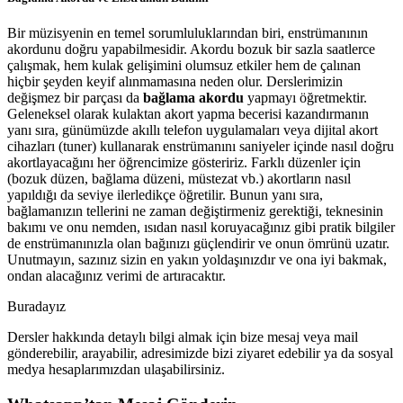
Bir müzisyenin en temel sorumluluklarından biri, enstrümanının
akordunu doğru yapabilmesidir. Akordu bozuk bir sazla saatlerce
çalışmak, hem kulak gelişimini olumsuz etkiler hem de çalınan
hiçbir şeyden keyif alınmamasına neden olur. Derslerimizin
değişmez bir parçası da
bağlama akordu
yapmayı öğretmektir.
Geleneksel olarak kulaktan akort yapma becerisi kazandırmanın
yanı sıra, günümüzde akıllı telefon uygulamaları veya dijital akort
cihazları (tuner) kullanarak enstrümanını saniyeler içinde nasıl doğru
akortlayacağını her öğrencimize gösteririz. Farklı düzenler için
(bozuk düzen, bağlama düzeni, müstezat vb.) akortların nasıl
yapıldığı da seviye ilerledikçe öğretilir. Bunun yanı sıra,
bağlamanızın tellerini ne zaman değiştirmeniz gerektiği, teknesinin
bakımı ve onu nemden, ısıdan nasıl koruyacağınız gibi pratik bilgiler
de enstrümanınızla olan bağınızı güçlendirir ve onun ömrünü uzatır.
Unutmayın, sazınız sizin en yakın yoldaşınızdır ve ona iyi bakmak,
ondan alacağınız verimi de artıracaktır.
Buradayız
Dersler hakkında detaylı bilgi almak için bize mesaj veya mail
gönderebilir, arayabilir, adresimizde bizi ziyaret edebilir ya da sosyal
medya hesaplarımızdan ulaşabilirsiniz.