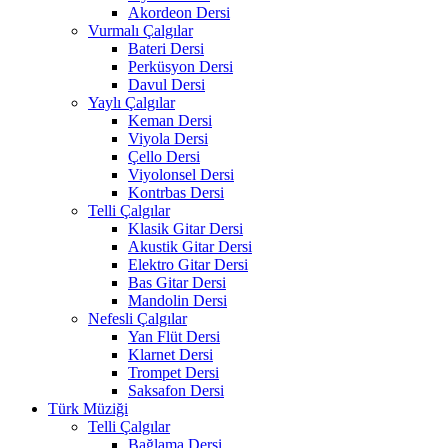
Akordeon Dersi
Vurmalı Çalgılar
Bateri Dersi
Perküsyon Dersi
Davul Dersi
Yaylı Çalgılar
Keman Dersi
Viyola Dersi
Çello Dersi
Viyolonsel Dersi
Kontrbas Dersi
Telli Çalgılar
Klasik Gitar Dersi
Akustik Gitar Dersi
Elektro Gitar Dersi
Bas Gitar Dersi
Mandolin Dersi
Nefesli Çalgılar
Yan Flüt Dersi
Klarnet Dersi
Trompet Dersi
Saksafon Dersi
Türk Müziği
Telli Çalgılar
Bağlama Dersi