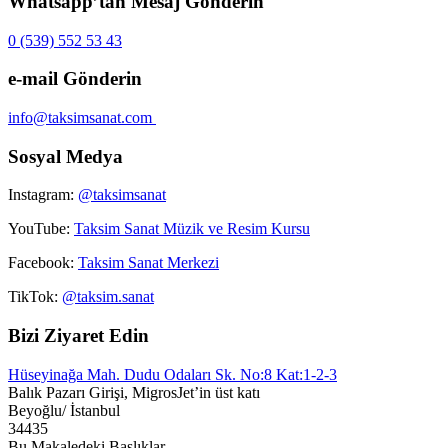
Whatsapp’tan Mesaj Gönderin
0 (539) 552 53 43
e-mail Gönderin
info@taksimsanat.com
Sosyal Medya
Instagram:
@taksimsanat
YouTube:
Taksim Sanat Müzik ve Resim Kursu
Facebook:
Taksim Sanat Merkezi
TikTok:
@taksim.sanat
Bizi Ziyaret Edin
Hüseyinağa Mah. Dudu Odaları Sk. No:8 Kat:1-2-3
Balık Pazarı Girişi, MigrosJet’in üst katı
Beyoğlu/ İstanbul
34435
Bu Makaledeki Başlıklar