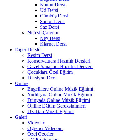
Kanun Dersi
Ud Dersi
Cümbüş Dersi
Santur Dersi
Saz Dersi
Nefesli Çalgılar
Ney Dersi
Klarnet Dersi
Diğer Dersler
Resim Dersi
Konservatuara Hazırlık Dersleri
Güzel Sanatlara Hazırlık Dersleri
Çocuklara Özel Eğitim
Diksiyon Dersi
Online
Engellilere Online Müzik Eğitimi
Yurtdışına Online Müzik Eğitimi
Dünyada Online Müzik Eğitimi
Online Eğitim Gereksinimleri
Uzaktan Müzik Eğitimi
Galeri
Videolar
Öğrenci Videoları
Özel Geceler
TV Programları