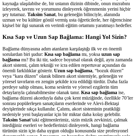
kaynağa ulaşılabilse de, bir ustanın dizinin dibinde, onun mızrabını
izleyerek, tavrını ve yorumunu dinleyerek öğrenmenin yerini hiçbir
şey tutamaz.
Taksim Sanat
, bu geleneğin bilinciyle, alanında
uzman ve bu kültüre gönül vermiş usta öğreticilerle, her öğrencisine
kişisel bir ilgi sunarak en verimli eğitim ortamını yaratmayı hedefler.
Kısa Sap ve Uzun Sap Bağlama: Hangi Yol Sizin?
Bağlama dünyasına adım atanların karşılaştığı ilk ve en önemli
sorulardan biri şudur:
Kısa sap bağlama
mı, yoksa
uzun sap
bağlama
mı? Bu iki tür, sadece boyutsal olarak değil, aynı zamanda
akort sistemi, çalım tekniği ve icra edilen repertuvar açısından da
önemli farklılıklar gösterir.
Uzun sap bağlama
, “bozuk düzen”
veya “kara düzen” olarak bilinen akort sistemiyle, geleneğin ve
yöresel tavırların en zengin şekilde icra edildiği türdür. Daha fazla
perdeye sahip olması, koma seslerin ve yöresel ezgilerin tüm
detaylarıyla çalınabilmesine olanak tanır.
Kısa sap bağlama
ise,
bağlama düzeni akorduyla daha çok kent müziğinde, özellikle 70’ler
sonrası popülerleşen sanatçıların eserlerinde ve Alevi-Bektaşi
deyişlerinde sıkça kullanılır. Çalımı, akort sisteminin pratikliği
nedeniyle yeni başlayanlar için bir miktar daha kolay gelebilir.
Taksim Sanat
‘taki eğitmenlerimiz, sizin müzik zevkinizi, çalmak
istediğiniz eserleri ve hedeflerinizi dinleyerek, hangi bağlama
türünün sizin için daha uygun olduğu konusunda size profesyonel