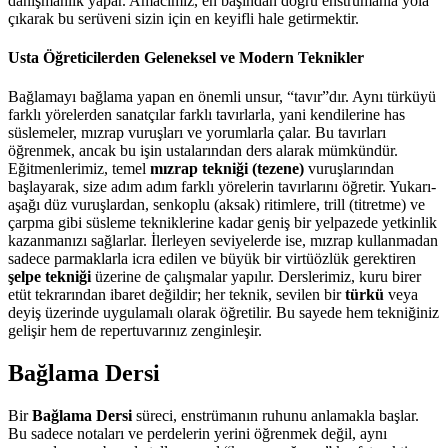
danışmanlık yapar. Amacımız, en başından doğru enstrümanla yola
çıkarak bu serüveni sizin için en keyifli hale getirmektir.
Usta Öğreticilerden Geleneksel ve Modern Teknikler
Bağlamayı bağlama yapan en önemli unsur, “tavır”dır. Aynı türküyü
farklı yörelerden sanatçılar farklı tavırlarla, yani kendilerine has
süslemeler, mızrap vuruşları ve yorumlarla çalar. Bu tavırları
öğrenmek, ancak bu işin ustalarından ders alarak mümkündür.
Eğitmenlerimiz, temel
mızrap tekniği (tezene)
vuruşlarından
başlayarak, size adım adım farklı yörelerin tavırlarını öğretir. Yukarı-
aşağı düz vuruşlardan, senkoplu (aksak) ritimlere, trill (titretme) ve
çarpma gibi süsleme tekniklerine kadar geniş bir yelpazede yetkinlik
kazanmanızı sağlarlar. İlerleyen seviyelerde ise, mızrap kullanmadan
sadece parmaklarla icra edilen ve büyük bir virtüözlük gerektiren
şelpe tekniği
üzerine de çalışmalar yapılır. Derslerimiz, kuru birer
etüt tekrarından ibaret değildir; her teknik, sevilen bir
türkü
veya
deyiş üzerinde uygulamalı olarak öğretilir. Bu sayede hem tekniğiniz
gelişir hem de repertuvarınız zenginleşir.
Bağlama Dersi
Bir
Bağlama Dersi
süreci, enstrümanın ruhunu anlamakla başlar.
Bu sadece notaları ve perdelerin yerini öğrenmek değil, aynı