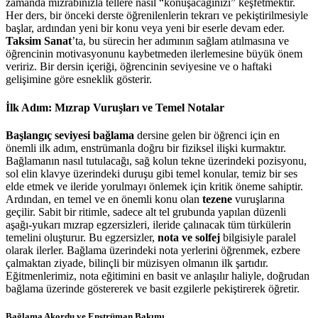
zamanda mızrabınızla tellere nasıl “konuşacağınızı” keşfetmektir.
Her ders, bir önceki derste öğrenilenlerin tekrarı ve pekiştirilmesiyle
başlar, ardından yeni bir konu veya yeni bir eserle devam eder.
Taksim Sanat
’ta, bu sürecin her adımının sağlam atılmasına ve
öğrencinin motivasyonunu kaybetmeden ilerlemesine büyük önem
veririz. Bir dersin içeriği, öğrencinin seviyesine ve o haftaki
gelişimine göre esneklik gösterir.
İlk Adım: Mızrap Vuruşları ve Temel Notalar
Başlangıç seviyesi bağlama
dersine gelen bir öğrenci için en
önemli ilk adım, enstrümanla doğru bir fiziksel ilişki kurmaktır.
Bağlamanın nasıl tutulacağı, sağ kolun tekne üzerindeki pozisyonu,
sol elin klavye üzerindeki duruşu gibi temel konular, temiz bir ses
elde etmek ve ileride yorulmayı önlemek için kritik öneme sahiptir.
Ardından, en temel ve en önemli konu olan
tezene
vuruşlarına
geçilir. Sabit bir ritimle, sadece alt tel grubunda yapılan düzenli
aşağı-yukarı mızrap egzersizleri, ileride çalınacak tüm türkülerin
temelini oluşturur. Bu egzersizler,
nota ve solfej
bilgisiyle paralel
olarak ilerler. Bağlama üzerindeki nota yerlerini öğrenmek, ezbere
çalmaktan ziyade, bilinçli bir müzisyen olmanın ilk şartıdır.
Eğitmenlerimiz, nota eğitimini en basit ve anlaşılır haliyle, doğrudan
bağlama üzerinde göstererek ve basit ezgilerle pekiştirerek öğretir.
Bağlama Akordu ve Enstrüman Bakımı