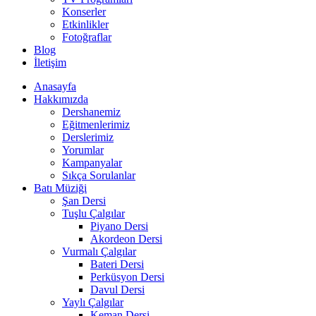
Konserler
Etkinlikler
Fotoğraflar
Blog
İletişim
Anasayfa
Hakkımızda
Dershanemiz
Eğitmenlerimiz
Derslerimiz
Yorumlar
Kampanyalar
Sıkça Sorulanlar
Batı Müziği
Şan Dersi
Tuşlu Çalgılar
Piyano Dersi
Akordeon Dersi
Vurmalı Çalgılar
Bateri Dersi
Perküsyon Dersi
Davul Dersi
Yaylı Çalgılar
Keman Dersi