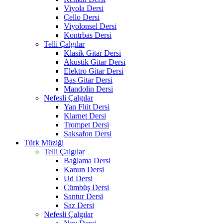
Viyola Dersi
Çello Dersi
Viyolonsel Dersi
Kontrbas Dersi
Telli Çalgılar
Klasik Gitar Dersi
Akustik Gitar Dersi
Elektro Gitar Dersi
Bas Gitar Dersi
Mandolin Dersi
Nefesli Çalgılar
Yan Flüt Dersi
Klarnet Dersi
Trompet Dersi
Saksafon Dersi
Türk Müziği
Telli Çalgılar
Bağlama Dersi
Kanun Dersi
Ud Dersi
Cümbüş Dersi
Santur Dersi
Saz Dersi
Nefesli Çalgılar