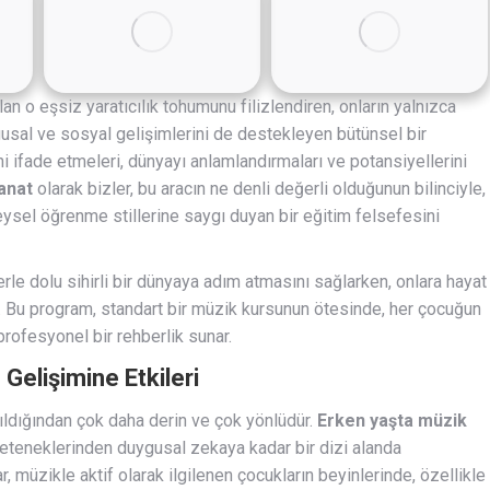
n o eşsiz yaratıcılık tohumunu filizlendiren, onların yalnızca
gusal ve sosyal gelişimlerini de destekleyen bütünsel bir
ni ifade etmeleri, dünyayı anlamlandırmaları ve potansiyellerini
anat
olarak bizler, bu aracın ne denli değerli olduğunun bilinciyle,
eysel öğrenme stillerine saygı duyan bir eğitim felsefesini
lerle dolu sihirli bir dünyaya adım atmasını sağlarken, onlara hayat
. Bu program, standart bir müzik kursunun ötesinde, her çocuğun
profesyonel bir rehberlik sunar.
Gelişimine Etkileri
ıldığından çok daha derin ve çok yönlüdür.
Erken yaşta müzik
yeteneklerinden duygusal zekaya kadar bir dizi alanda
r, müzikle aktif olarak ilgilenen çocukların beyinlerinde, özellikle