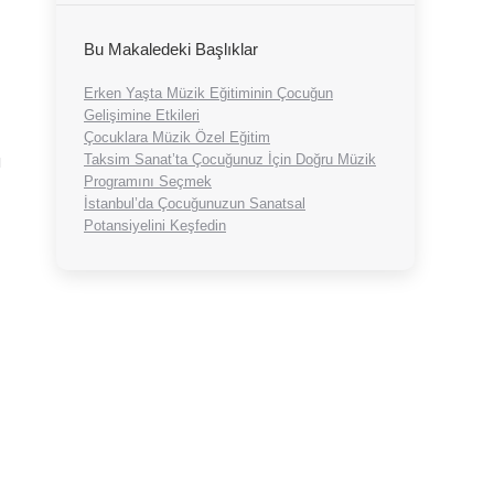
Bu Makaledeki Başlıklar
Erken Yaşta Müzik Eğitiminin Çocuğun
Gelişimine Etkileri
Çocuklara Müzik Özel Eğitim
Taksim Sanat’ta Çocuğunuz İçin Doğru Müzik
ı
Programını Seçmek
İstanbul’da Çocuğunuzun Sanatsal
Potansiyelini Keşfedin