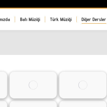
mızda
Batı Müziği
Türk Müziği
Diğer Dersler