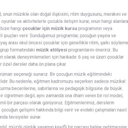
 onun müzikle olan doğal ilişkisini, ritim duygusunu, merakını ve
oyunlar ve aktivitelerle çocukla iletişim kurar, onun hangi alanlar
, bize hangi
çocuklar için müzik kursu
programının veya
li ipuçları verir. Sunduğumuz programlar, çocuğun yaşına ve
 yaş arası okul öncesi çocuklar için genellikle ritim, şarkı söylem
i grup formatındaki
müzik atölyesi
programlarını öneririz. Bu
et olarak deneyimlemeleri için harikadır. 6 yaş ve üzeri çocuklar
ir özel dersler daha ön plana çıkar.
enstrüman seçeneği sunarız. Bir çocuğun müzik eğitimindeki
ğlıdır. Bu nedenle, eğitmen kadromuzu seçerken sadece müzikal
 kurma becerilerine, sabırlarına ve pedagojik bilgisine de büyük
ir öğretmen değil, aynı zamanda ona ilham veren bir rol model,
emli bir parçası olarak görüyoruz. Eğitmenlerimiz, derslerin
, çocuğun gelişimi hakkında bilgi verir ve evdeki çalışmaları nasıl
unda tavsiyeler sunar.
il, müziği günlük yaşamın keyifli bir parçası haline getirmesine