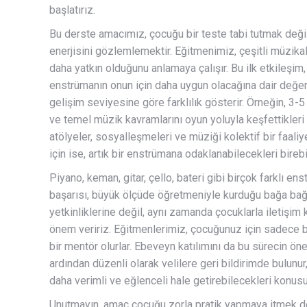
başlatırız.
Bu derste amacımız, çocuğu bir teste tabi tutmak değil,
enerjisini gözlemlemektir. Eğitmenimiz, çeşitli müzikal 
daha yatkın olduğunu anlamaya çalışır. Bu ilk etkileşim
enstrümanın onun için daha uygun olacağına dair değer
gelişim seviyesine göre farklılık gösterir. Örneğin, 3-5
ve temel müzik kavramlarını oyun yoluyla keşfettikler
atölyeler, sosyalleşmeleri ve müziği kolektif bir faaliy
için ise, artık bir enstrümana odaklanabilecekleri bireb
Piyano, keman, gitar, çello, bateri gibi birçok farklı 
başarısı, büyük ölçüde öğretmeniyle kurduğu bağa ba
yetkinliklerine değil, aynı zamanda çocuklarla iletişim
önem veririz. Eğitmenlerimiz, çocuğunuz için sadece b
bir mentör olurlar. Ebeveyn katılımını da bu sürecin ön
ardından düzenli olarak velilere geri bildirimde bulunur
daha verimli ve eğlenceli hale getirebilecekleri konus
Unutmayın, amaç çocuğu zorla pratik yapmaya itmek değ