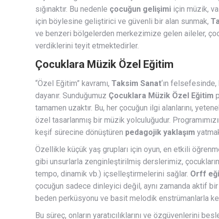
sığınaktır. Bu nedenle
çocuğun gelişimi
için müzik, v
için böylesine geliştirici ve güvenli bir alan sunmak,
Ta
ve benzeri bölgelerden merkezimize gelen aileler, çocu
verdiklerini teyit etmektedirler.
Çocuklara Müzik Özel Eğitim
“Özel Eğitim” kavramı,
Taksim Sanat
‘ın felsefesinde
dayanır. Sunduğumuz
Çocuklara Müzik Özel Eğitim
p
tamamen uzaktır. Bu, her çocuğun ilgi alanlarını, yetene
özel tasarlanmış bir müzik yolculuğudur. Programımızın
keşif sürecine dönüştüren
pedagojik yaklaşım
yatmak
Özellikle küçük yaş grupları için oyun, en etkili öğrenm
gibi unsurlarla zenginleştirilmiş derslerimiz, çocukları
tempo, dinamik vb.) içselleştirmelerini sağlar.
Orff eği
çocuğun sadece dinleyici değil, aynı zamanda aktif bir ka
beden perküsyonu ve basit melodik enstrümanlarla kend
Bu süreç, onların yaratıcılıklarını ve özgüvenlerini be