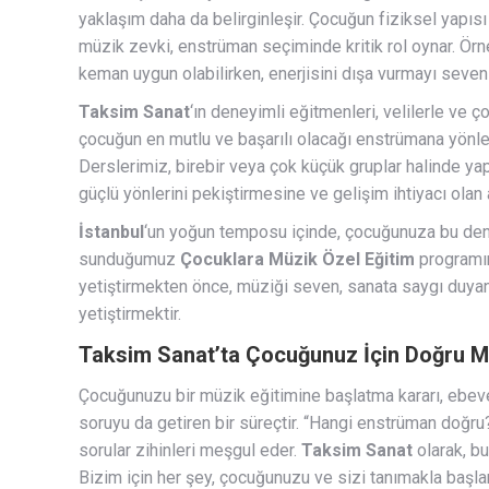
yaklaşım daha da belirginleşir. Çocuğun fiziksel yapısı
müzik zevki, enstrüman seçiminde kritik rol oynar. Örne
keman uygun olabilirken, enerjisini dışa vurmayı seven 
Taksim Sanat
‘ın deneyimli eğitmenleri, velilerle ve
çocuğun en mutlu ve başarılı olacağı enstrümana yönl
Derslerimiz, birebir veya çok küçük gruplar halinde yap
güçlü yönlerini pekiştirmesine ve gelişim ihtiyacı olan
İstanbul
‘un yoğun temposu içinde, çocuğunuza bu denli
sunduğumuz
Çocuklara Müzik Özel Eğitim
programın
yetiştirmekten önce, müziği seven, sanata saygı duyan
yetiştirmektir.
Taksim Sanat’ta Çocuğunuz İçin Doğru 
Çocuğunuzu bir müzik eğitimine başlatma kararı, ebeve
soruyu da getiren bir süreçtir. “Hangi enstrüman doğr
sorular zihinleri meşgul eder.
Taksim Sanat
olarak, bu
Bizim için her şey, çocuğunuzu ve sizi tanımakla başlar