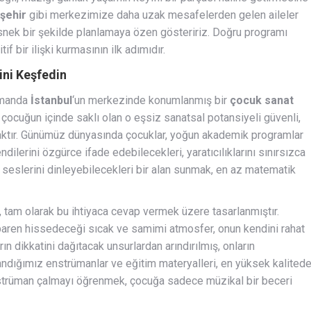
şehir
gibi merkezimize daha uzak mesafelerden gelen aileler
snek bir şekilde planlamaya özen gösteririz. Doğru programı
bir ilişki kurmasının ilk adımıdır.
ini Keşfedin
zamanda
İstanbul
‘un merkezinde konumlanmış bir
çocuk sanat
ocuğun içinde saklı olan o eşsiz sanatsal potansiyeli güvenli,
maktır. Günümüz dünyasında çocuklar, yoğun akademik programlar
kendilerini özgürce ifade edebilecekleri, yaratıcılıklarını sınırsızca
ç seslerini dinleyebilecekleri bir alan sunmak, en az matematik
 tam olarak bu ihtiyaca cevap vermek üzere tasarlanmıştır.
aren hissedeceği sıcak ve samimi atmosfer, onun kendini rahat
ın dikkatini dağıtacak unsurlardan arındırılmış, onların
llandığımız enstrümanlar ve eğitim materyalleri, en yüksek kalited
nstrüman çalmayı öğrenmek, çocuğa sadece müzikal bir beceri