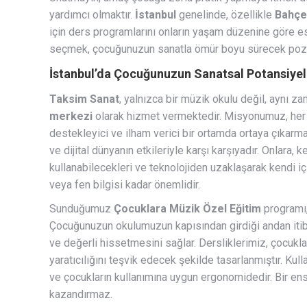
yardımcı olmaktır.
İstanbul
genelinde, özellikle
Bahçe
için ders programlarını onların yaşam düzenine göre e
seçmek, çocuğunuzun sanatla ömür boyu sürecek pozitif 
İstanbul’da Çocuğunuzun Sanatsal Potansiyel
Taksim Sanat
, yalnızca bir müzik okulu değil, aynı 
merkezi
olarak hizmet vermektedir. Misyonumuz, her ç
destekleyici ve ilham verici bir ortamda ortaya çıkar
ve dijital dünyanın etkileriyle karşı karşıyadır. Onlara, 
kullanabilecekleri ve teknolojiden uzaklaşarak kendi i
veya fen bilgisi kadar önemlidir.
Sunduğumuz
Çocuklara Müzik Özel Eğitim
programı,
Çocuğunuzun okulumuzun kapısından girdiği andan itib
ve değerli hissetmesini sağlar. Dersliklerimiz, çocuklar
yaratıcılığını teşvik edecek şekilde tasarlanmıştır. Ku
ve çocukların kullanımına uygun ergonomidedir. Bir e
kazandırmaz.