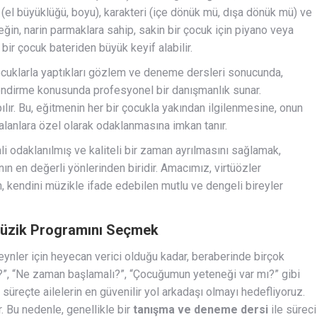
 (el büyüklüğü, boyu), karakteri (içe dönük mü, dışa dönük mü) ve
ğin, narin parmaklara sahip, sakin bir çocuk için piyano veya
bir çocuk bateriden büyük keyif alabilir.
 çocuklarla yaptıkları gözlem ve deneme dersleri sonucunda,
endirme konusunda profesyonel bir danışmanlık sunar.
ılır. Bu, eğitmenin her bir çocukla yakından ilgilenmesine, onun
 alanlara özel olarak odaklanmasına imkan tanır.
 odaklanılmış ve kaliteli bir zaman ayrılmasını sağlamak,
ın en değerli yönlerinden biridir. Amacımız, virtüözler
, kendini müzikle ifade edebilen mutlu ve dengeli bireyler
Müzik Programını Seçmek
ynler için heyecan verici olduğu kadar, beraberinde birçok
u?”, “Ne zaman başlamalı?”, “Çocuğumun yeteneği var mı?” gibi
 süreçte ailelerin en güvenilir yol arkadaşı olmayı hedefliyoruz.
. Bu nedenle, genellikle bir
tanışma ve deneme dersi
ile süreci