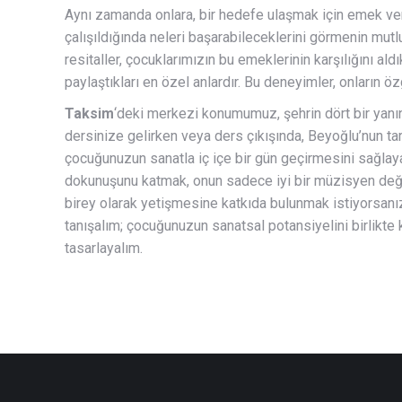
Aynı zamanda onlara, bir hedefe ulaşmak için emek ve
çalışıldığında neleri başarabileceklerini görmenin mut
resitaller, çocuklarımızın bu emeklerinin karşılığını aldı
paylaştıkları en özel anlardır. Bu deneyimler, onların öz
Taksim
‘deki merkezi konumumuz, şehrin dört bir yanın
dersinize gelirken veya ders çıkışında, Beyoğlu’nun tarih
çocuğunuzun sanatla iç içe bir gün geçirmesini sağlaya
dokunuşunu katmak, onun sadece iyi bir müzisyen değil
birey olarak yetişmesine katkıda bulunmak istiyorsan
tanışalım; çocuğunuzun sanatsal potansiyelini birlikte
tasarlayalım.