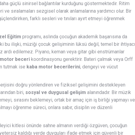
da daha güçlü sinirsel bağlantılar kurduğunu göstermektedir. Ritim
eri ve sıralamaları sezgisel olarak anlamalarına yardımcı olur. Bir
çlendirirken, farklı sesleri ve tınıları ayırt etmeyi öğrenmek
el Eğitim
programı, aslında çocuğun akademik başarısına da
i bu ilişki, müziği çocuk gelişiminin lüksü değil, temel bir ihtiyac
 göz ardı edilemez. Piyano, keman veya gitar gibi enstrümanlar
 motor beceri
koordinasyonu gerektirir. Bateri çalmak veya Orff
im tutmak ise
kaba motor becerilerini
, dengeyi ve vücut
erjisini doğru yönlendiren ve fiziksel gelişimini destekleyen
arından biri,
sosyal ve duygusal gelişim
alanındadır. Bir müzik
meyi, sırasını beklemeyi, ortak bir amaç için iş birliği yapmayı ve
almayı öğrenme süreci, onlara sabır, disiplin ve düzenli
nleyici kitlesi önünde sahne almanın verdiği özgüven, çocuğun
 yetersiz kaldığı yerde duyguları ifade etmek için güvenli bir