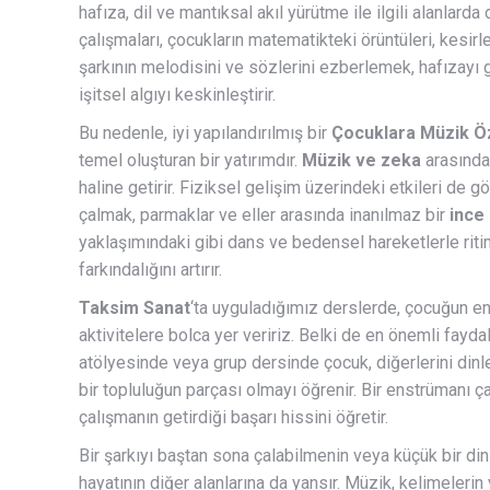
hafıza, dil ve mantıksal akıl yürütme ile ilgili alanlar
çalışmaları, çocukların matematikteki örüntüleri, kesirl
şarkının melodisini ve sözlerini ezberlemek, hafızayı gü
işitsel algıyı keskinleştirir.
Bu nedenle, iyi yapılandırılmış bir
Çocuklara Müzik Öz
temel oluşturan bir yatırımdır.
Müzik ve zeka
arasındak
haline getirir. Fiziksel gelişim üzerindeki etkileri de
çalmak, parmaklar ve eller arasında inanılmaz bir
ince
yaklaşımındaki gibi dans ve bedensel hareketlerle rit
farkındalığını artırır.
Taksim Sanat
‘ta uyguladığımız derslerde, çocuğun en
aktivitelere bolca yer veririz. Belki de en önemli faydal
atölyesinde veya grup dersinde çocuk, diğerlerini dinle
bir topluluğun parçası olmayı öğrenir. Bir enstrümanı ç
çalışmanın getirdiği başarı hissini öğretir.
Bir şarkıyı baştan sona çalabilmenin veya küçük bir di
hayatının diğer alanlarına da yansır. Müzik, kelimelerin