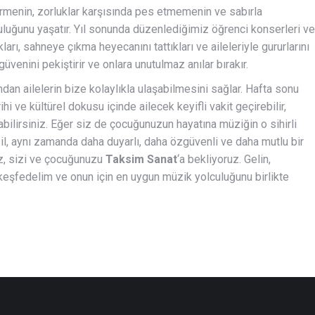
rmenin, zorluklar karşısında pes etmemenin ve sabırla
luluğunu yaşatır. Yıl sonunda düzenlediğimiz öğrenci konserleri ve
kları, sahneye çıkma heyecanını tattıkları ve aileleriyle gururlarını
güvenini pekiştirir ve onlara unutulmaz anılar bırakır.
dan ailelerin bize kolaylıkla ulaşabilmesini sağlar. Hafta sonu
i ve kültürel dokusu içinde ailecek keyifli vakit geçirebilir,
bilirsiniz. Eğer siz de çocuğunuzun hayatına müziğin o sihirli
, aynı zamanda daha duyarlı, daha özgüvenli ve daha mutlu bir
ız, sizi ve çocuğunuzu
Taksim Sanat
‘a bekliyoruz. Gelin,
 keşfedelim ve onun için en uygun müzik yolculuğunu birlikte