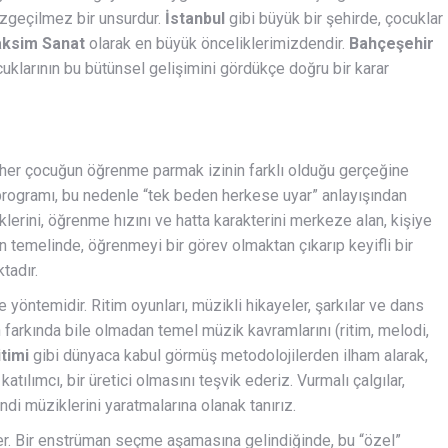
azgeçilmez bir unsurdur.
İstanbul
gibi büyük bir şehirde, çocuklar
ksim Sanat
olarak en büyük önceliklerimizdendir.
Bahçeşehir
klarının bu bütünsel gelişimini gördükçe doğru bir karar
, her çocuğun öğrenme parmak izinin farklı olduğu gerçeğine
rogramı, bu nedenle “tek beden herkese uyar” anlayışından
klerini, öğrenme hızını ve hatta karakterini merkeze alan, kişiye
 temelinde, öğrenmeyi bir görev olmaktan çıkarıp keyifli bir
tadır.
e yöntemidir. Ritim oyunları, müzikli hikayeler, şarkılar ve dans
n farkında bile olmadan temel müzik kavramlarını (ritim, melodi,
timi
gibi dünyaca kabul görmüş metodolojilerden ilham alarak,
tılımcı, bir üretici olmasını teşvik ederiz. Vurmalı çalgılar,
i müziklerini yaratmalarına olanak tanırız.
sler. Bir enstrüman seçme aşamasına gelindiğinde, bu “özel”