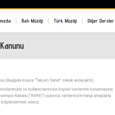
mızda
Batı Müziği
Türk Müziği
Diğer Dersler
 Kanunu
(Aşağıda kısaca “Taksim Sanat” olarak anılacaktır).
cilerimizin ve kullanıcılarımızın kişisel verilerinin korunmasına
runması Kanunu (“KVKK”) uyarınca, verilerinizin hangi amaçlarla
 bilgilendirmek isteriz.