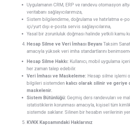
Uygulamanın CRM, ERP ve randevu otomasyon alty
veritabanı sağlayıcılarımıza,
Sistem bilgilendirme, doğrulama ve hatırlatma e-pos
içi/yurt dışı e-posta servis sağlayıcılarına,
Yasal bir zorunluluk doğması halinde yetkili kamu kur
Hesap Silme ve Veri İmhası Beyanı
Taksim Sanat,
amacıyla yüksek veri imha standartlarını benimseme
Hesap Silme Hakkı:
Kullanıcı, mobil uygulama içer
her zaman talep edebilir.
Veri İmhası ve Maskeleme:
Hesap silme işlemi ona
bilgileri sistemden
kalıcı olarak silinir ve geri
maskelenir.
Sistem Bütünlüğü:
Geçmiş ders randevuları ve mali
istatistiklerin korunması amacıyla, kişisel tüm kimli
sistemde saklanır. Silinen bir hesabın verilerinin ye
KVKK Kapsamındaki Haklarınız