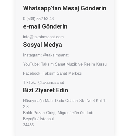
Whatsapp’tan Mesaj Gönderin
0 (539) 552 53 43
e-mail Gönderin
info@taksimsanat.com
Sosyal Medya
Instagram:
@taksimsanat
YouTube:
Taksim Sanat Müzik ve Resim Kursu
Facebook:
Taksim Sanat Merkezi
TikTok:
@taksim.sanat
Bizi Ziyaret Edin
Hüseyinağa Mah. Dudu Odaları Sk. No:8 Kat:1-
2-3
Balık Pazarı Girişi, MigrosJet’in üst katı
Beyoğlu/ İstanbul
34435