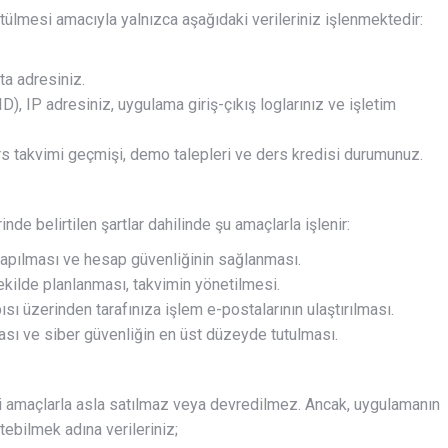
ülmesi amacıyla yalnızca aşağıdaki verileriniz işlenmektedir:
a adresiniz.
D), IP adresiniz, uygulama giriş-çıkış loglarınız ve işletim
rs takvimi geçmişi, demo talepleri ve ders kredisi durumunuz.
nde belirtilen şartlar dahilinde şu amaçlarla işlenir:
 yapılması ve hesap güvenliğinin sağlanması.
ekilde planlanması, takvimin yönetilmesi.
sı üzerinden tarafınıza işlem e-postalarının ulaştırılması.
ı ve siber güvenliğin en üst düzeyde tutulması.
cari amaçlarla asla satılmaz veya devredilmez. Ancak, uygulamanın
ütebilmek adına verileriniz;