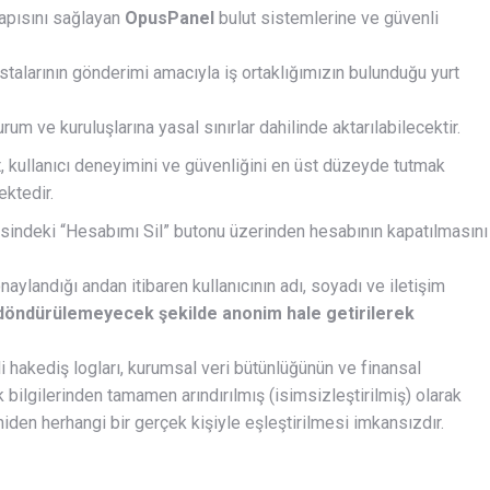
apısını sağlayan
OpusPanel
bulut sistemlerine ve güvenli
talarının gönderimi amacıyla iş ortaklığımızın bulunduğu yurt
um ve kuruluşlarına yasal sınırlar dahilinde aktarılabilecektir.
 kullanıcı deneyimini ve güvenliğini en üst düzeyde tutmak
ktedir.
isindeki “Hesabımı Sil” butonu üzerinden hesabının kapatılmasını
ylandığı andan itibaren kullanıcının adı, soyadı ve iletişim
ye döndürülemeyecek şekilde anonim hale getirilerek
 hakediş logları, kurumsal veri bütünlüğünün ve finansal
k bilgilerinden tamamen arındırılmış (isimsizleştirilmiş) olarak
niden herhangi bir gerçek kişiyle eşleştirilmesi imkansızdır.