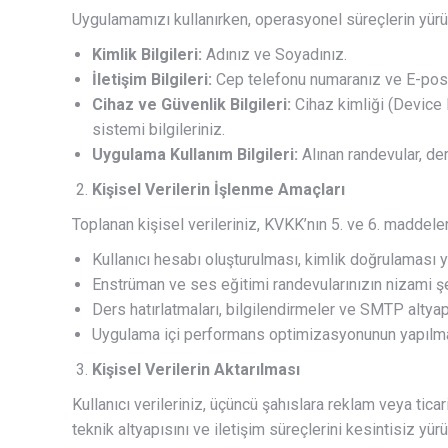
Uygulamamızı kullanırken, operasyonel süreçlerin yürüt
Kimlik Bilgileri:
Adınız ve Soyadınız.
İletişim Bilgileri:
Cep telefonu numaranız ve E-post
Cihaz ve Güvenlik Bilgileri:
Cihaz kimliği (Device I
sistemi bilgileriniz.
Uygulama Kullanım Bilgileri:
Alınan randevular, de
Kişisel Verilerin İşlenme Amaçları
Toplanan kişisel verileriniz, KVKK’nın 5. ve 6. maddeleri
Kullanıcı hesabı oluşturulması, kimlik doğrulaması
Enstrüman ve ses eğitimi randevularınızın nizami ş
Ders hatırlatmaları, bilgilendirmeler ve SMTP altyapı
Uygulama içi performans optimizasyonunun yapılmas
Kişisel Verilerin Aktarılması
Kullanıcı verileriniz, üçüncü şahıslara reklam veya ti
teknik altyapısını ve iletişim süreçlerini kesintisiz yür