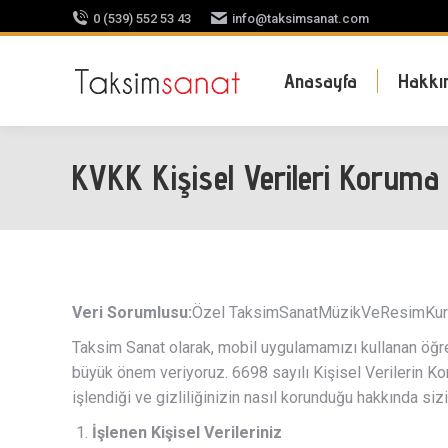
0 (539) 552 53 43
info@taksimsanat.com
Anasayfa
Hakkı
KVKK Kişisel Verileri Koruma
Veri Sorumlusu:
Özel TaksimSanatMüzikVeResimKursu 
Taksim Sanat olarak, mobil uygulamamızı kullanan öğren
büyük önem veriyoruz. 6698 sayılı Kişisel Verilerin Ko
işlendiği ve gizliliğinizin nasıl korunduğu hakkında sizi
İşlenen Kişisel Verileriniz