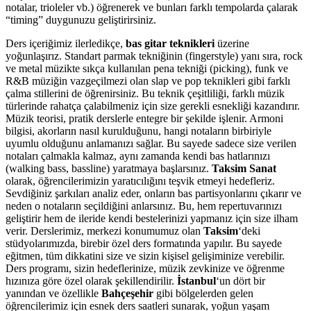
notalar, trioleler vb.) öğrenerek ve bunları farklı tempolarda çalarak
“timing” duygunuzu geliştirirsiniz.
Ders içeriğimiz ilerledikçe,
bas gitar teknikleri
üzerine
yoğunlaşırız. Standart parmak tekniğinin (fingerstyle) yanı sıra, rock
ve metal müzikte sıkça kullanılan pena tekniği (picking), funk ve
R&B müziğin vazgeçilmezi olan slap ve pop teknikleri gibi farklı
çalma stillerini de öğrenirsiniz. Bu teknik çeşitliliği, farklı müzik
türlerinde rahatça çalabilmeniz için size gerekli esnekliği kazandırır.
Müzik teorisi, pratik derslerle entegre bir şekilde işlenir. Armoni
bilgisi, akorların nasıl kurulduğunu, hangi notaların birbiriyle
uyumlu olduğunu anlamanızı sağlar. Bu sayede sadece size verilen
notaları çalmakla kalmaz, aynı zamanda kendi bas hatlarınızı
(walking bass, bassline) yaratmaya başlarsınız.
Taksim Sanat
olarak, öğrencilerimizin yaratıcılığını teşvik etmeyi hedefleriz.
Sevdiğiniz şarkıları analiz eder, onların bas partisyonlarını çıkarır ve
neden o notaların seçildiğini anlarsınız. Bu, hem repertuvarınızı
geliştirir hem de ileride kendi bestelerinizi yapmanız için size ilham
verir. Derslerimiz, merkezi konumumuz olan
Taksim
‘deki
stüdyolarımızda, birebir özel ders formatında yapılır. Bu sayede
eğitmen, tüm dikkatini size ve sizin kişisel gelişiminize verebilir.
Ders programı, sizin hedeflerinize, müzik zevkinize ve öğrenme
hızınıza göre özel olarak şekillendirilir.
İstanbul
‘un dört bir
yanından ve özellikle
Bahçeşehir
gibi bölgelerden gelen
öğrencilerimiz için esnek ders saatleri sunarak, yoğun yaşam