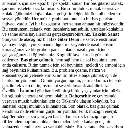
anlamanız için size eşsiz bir perspektif sunar. Bir bas gitarist olarak,
şarkının iskeletini siz kurarsınız. Bu sorumluluk, müzik teorisi ve
kulak eğitiminizi doğal olarak geliştirir. Diğer bir önemli neden ise
sosyal yönüdür. Her müzik grubunun mutlaka bir bas gitariste
ihtiyacı vardır. İyi bir bas gitarist, her zaman aranan bir müzisyendir.
Bu enstrümanı çalarak yeni insanlarla tanışabilir, gruplara katılabilir
ve sahne alma hayallerinizi gerçekleştirebilirsiniz.
Taksim Sanat
bünyesinde alacağınız bir
Bas Gitar Dersi
ile sadece enstrüman
çalmayı değil, aynı zamanda diğer müzisyenlerle nasıl iletişim
kuracağınızı ve bir grubun parçası olarak nasıl uyum içinde
çalışacağınızı da öğrenirsiniz. Kognitif faydaları da göz ardı
edilemez.
Bas gitar çalmak
, hem sağ hem de sol beyninizi aynı
anda çalıştırır. Ritim tutmak için sol beyninizi, melodi ve armoni için
sağ beyninizi kullanırsınız. Bu, problem çözme, hafıza ve
konsantrasyon yeteneklerinizi artırır. Stresle başa çıkmak için de
harika bir yöntemdir. Günün yorgunluğunu, parmaklarınızı tellerde
gezdirerek ve o derin, rezonant sesleri duyarak atabilirsiniz.
Özellikle
İstanbul
gibi hareketli bir şehirde yaşayanlar için müzik,
bir sığınak ve terapi yöntemi olabilir.
Bahçeşehir
ve çevresinde
yaşayan müzik tutkunları için de Taksim’e ulaşım kolaylığı, bu
sanatsal kaçışı mümkün kılmaktadır. Son olarak, bas gitar çalmak
kendinizi ifade etmenin güçlü bir yoludur. Funk müziğin enerjik
slap’lerinden cazın yürüyen bas hatlarına, rock müziğin güçlü
rifflerinden pop’un akılda kalıcı melodilerine kadar geniş bir
yelpazede kendi tarzınızı yaratabilirsiniz. Bu, yaratıcılığınızı serbest