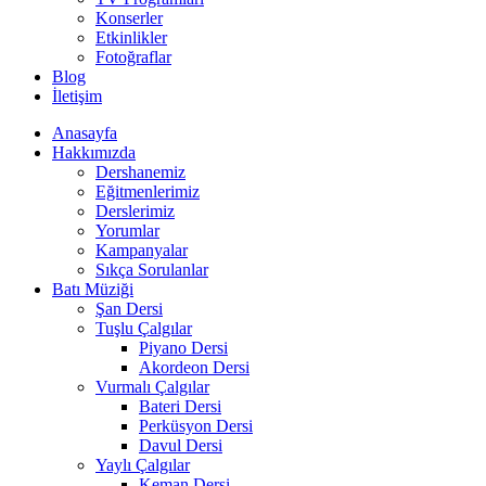
Konserler
Etkinlikler
Fotoğraflar
Blog
İletişim
Anasayfa
Hakkımızda
Dershanemiz
Eğitmenlerimiz
Derslerimiz
Yorumlar
Kampanyalar
Sıkça Sorulanlar
Batı Müziği
Şan Dersi
Tuşlu Çalgılar
Piyano Dersi
Akordeon Dersi
Vurmalı Çalgılar
Bateri Dersi
Perküsyon Dersi
Davul Dersi
Yaylı Çalgılar
Keman Dersi