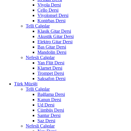
Viyola Dersi
Çello Dersi
Viyolonsel Dersi
Kontrbas Dersi
Telli Çalgılar
Klasik Gitar Dersi
Akustik Gitar Dersi
Elektro Gitar Dersi
Bas Gitar Dersi
Mandolin Dersi
Nefesli Çalgılar
Yan Flüt Dersi
Klarnet Dersi
Trompet Dersi
Saksafon Dersi
Türk Müziği
Telli Çalgılar
Bağlama Dersi
Kanun Dersi
Ud Dersi
Cümbüş Dersi
Santur Dersi
Saz Dersi
Nefesli Çalgılar