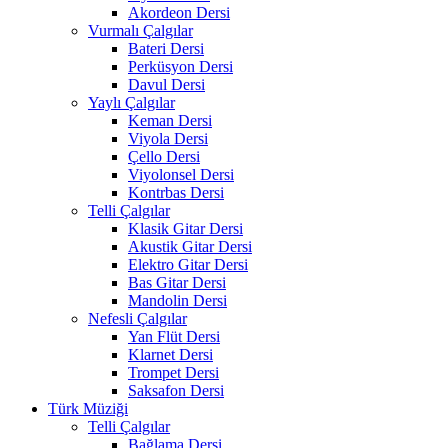
Akordeon Dersi
Vurmalı Çalgılar
Bateri Dersi
Perküsyon Dersi
Davul Dersi
Yaylı Çalgılar
Keman Dersi
Viyola Dersi
Çello Dersi
Viyolonsel Dersi
Kontrbas Dersi
Telli Çalgılar
Klasik Gitar Dersi
Akustik Gitar Dersi
Elektro Gitar Dersi
Bas Gitar Dersi
Mandolin Dersi
Nefesli Çalgılar
Yan Flüt Dersi
Klarnet Dersi
Trompet Dersi
Saksafon Dersi
Türk Müziği
Telli Çalgılar
Bağlama Dersi