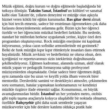
Müzik eğitimi, doğru kurum ve doğru eğitmenle başladığında bir
tutkuya dönüşür.
Taksim Sanat
,
İstanbul
‘un kültürel ve sanatsal
kalbi olan Taksim’de, yılların deneyimi ve müziğe olan aşkıyla
hizmet veren köklü bir eğitim kurumudur.
Bas gitar dersi
almak
için bizi tercih etmeniz, sadece bir enstrüman öğrenmekten çok daha
fazlasını deneyimlemeniz anlamına gelir. Bizim için her öğrenci
özeldir ve her öğrencinin müzikal hedefleri farklıdır. Bu nedenle,
standart bir müfredatı herkese uygulamak yerine, kişiye özel ders
programları oluşturuyoruz. Rock müziğin enerjisine mi kapılmak
istiyorsunuz, yoksa cazın sofistike armonilerinde mi gezinmek?
Belki de funk müziğin kıpır kıpır ritimleriyle insanları dans ettirmek
hayalinizdir. Müzik zevkiniz ve hedefleriniz ne olursa olsun, ders
içeriğimizi ve repertuvarımızı sizin istekleriniz doğrultusunda
şekillendiriyoruz. Eğitmen kadromuz, alanında uzman, aktif olarak
müzik yapan ve pedagojik formasyona sahip profesyonel
müzisyenlerden oluşmaktadır. Onlar sadece birer öğretmen değil,
aynı zamanda size bu uzun ve keyifli yolda ilham verecek birer
mentordür. Derslerdeki samimi ve destekleyici atmosfer, çekinmeden
soru sormanızı, hatalar yapmaktan korkmamanızı ve kendinizi
müzikle özgürce ifade etmenizi sağlar. Konumumuz, en büyük
avantajlarımızdan biridir.
İstanbul
‘un her yerinden metro, otobüs
gibi toplu taşıma araçlarıyla kolayca ulaşılabilir bir noktada olmamız,
özellikle
Bahçeşehir
gibi daha uzak semtlerde yaşayan
müzikseverler için bile derslere katılımı oldukça pratik hale