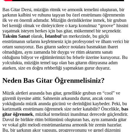
Bas Gitar Dersi, müziğin ritmik ve armonik temelini oluşturan, bir
şarkının kalbini ve ruhunu taşıyan bu özel enstrümanı öğrenmenin
ilk ve en önemli adımıdır. Müziğin derinliklerine inmek, bir grubun
bel kemiği olmak ve dinleyicilere o karşı konulmaz “groove” hissini
yaşatmak isteyen herkes için bas gitar, mükemmel bir seçenektir.
Taksim Sanat
olarak,
İstanbul
‘un merkezinde, bu güçlü
enstrümanın sırlarını keşfetmeniz için profesyonel ve ilham verici bir
ortam sunuyoruz. Bas gitarın sadece notalara basmaktan ibaret
olmadığını, aynı zamanda bir duygu ve ritim aktarımı sanatı
olduğunu biliyor ve eğitimlerimizi bu felsefe üzerine kuruyoruz. Bu
yolculukta, müziğin temel taşı olan bas gitarın dünyasına adım
atarken, size en doğru rehberliği yapmaktan gurur duyarız.
Neden Bas Gitar Öğrenmelisiniz?
Müzik aletleri arasında bas gitar, genellikle grubun en “cool” ve
gizemli üyesine aittir. Sahnenin arkasında durur, ancak onun
yokluğunda müzik anında gücünü ve derinliğini kaybeder. Peki, bu
karizmatik enstrümanı öğrenmek size neler katabilir? Öncelikle,
bas
gitar öğrenmek
, müzikal temelinizi inanılmaz derecede güçlendirir.
Davul ile birlikte ritim bölümünü oluşturan bas, aynı zamanda gitar
ve vokal gibi melodi enstrümanlarına armonik bir zemin hazırlar.
Bu, bir şarkının akor yapısını, progresyonunu ve genel düzenini