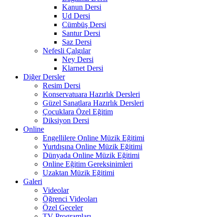
Kanun Dersi
Ud Dersi
Cümbüş Dersi
Santur Dersi
Saz Dersi
Nefesli Çalgılar
Ney Dersi
Klarnet Dersi
Diğer Dersler
Resim Dersi
Konservatuara Hazırlık Dersleri
Güzel Sanatlara Hazırlık Dersleri
Çocuklara Özel Eğitim
Diksiyon Dersi
Online
Engellilere Online Müzik Eğitimi
Yurtdışına Online Müzik Eğitimi
Dünyada Online Müzik Eğitimi
Online Eğitim Gereksinimleri
Uzaktan Müzik Eğitimi
Galeri
Videolar
Öğrenci Videoları
Özel Geceler
TV Programları