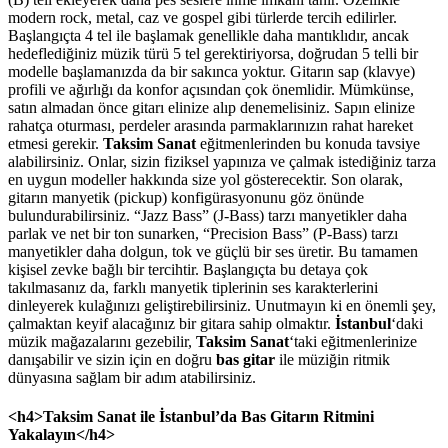
modern rock, metal, caz ve gospel gibi türlerde tercih edilirler.
Başlangıçta 4 tel ile başlamak genellikle daha mantıklıdır, ancak
hedeflediğiniz müzik türü 5 tel gerektiriyorsa, doğrudan 5 telli bir
modelle başlamanızda da bir sakınca yoktur. Gitarın sap (klavye)
profili ve ağırlığı da konfor açısından çok önemlidir. Mümkünse,
satın almadan önce gitarı elinize alıp denemelisiniz. Sapın elinize
rahatça oturması, perdeler arasında parmaklarınızın rahat hareket
etmesi gerekir.
Taksim Sanat
eğitmenlerinden bu konuda tavsiye
alabilirsiniz. Onlar, sizin fiziksel yapınıza ve çalmak istediğiniz tarza
en uygun modeller hakkında size yol gösterecektir. Son olarak,
gitarın manyetik (pickup) konfigürasyonunu göz önünde
bulundurabilirsiniz. “Jazz Bass” (J-Bass) tarzı manyetikler daha
parlak ve net bir ton sunarken, “Precision Bass” (P-Bass) tarzı
manyetikler daha dolgun, tok ve güçlü bir ses üretir. Bu tamamen
kişisel zevke bağlı bir tercihtir. Başlangıçta bu detaya çok
takılmasanız da, farklı manyetik tiplerinin ses karakterlerini
dinleyerek kulağınızı geliştirebilirsiniz. Unutmayın ki en önemli şey,
çalmaktan keyif alacağınız bir gitara sahip olmaktır.
İstanbul
‘daki
müzik mağazalarını gezebilir,
Taksim Sanat
‘taki eğitmenlerinize
danışabilir ve sizin için en doğru
bas gitar
ile müziğin ritmik
dünyasına sağlam bir adım atabilirsiniz.
<h4>Taksim Sanat ile İstanbul’da Bas Gitarın Ritmini
Yakalayın</h4>