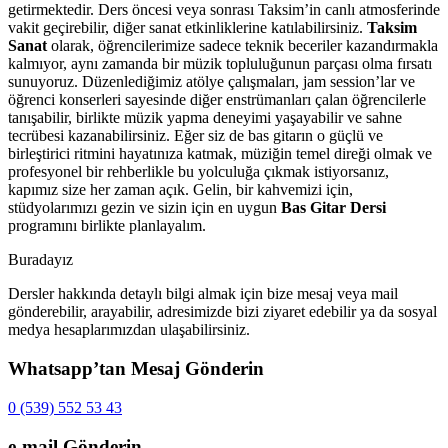
getirmektedir. Ders öncesi veya sonrası Taksim’in canlı atmosferinde
vakit geçirebilir, diğer sanat etkinliklerine katılabilirsiniz.
Taksim
Sanat
olarak, öğrencilerimize sadece teknik beceriler kazandırmakla
kalmıyor, aynı zamanda bir müzik topluluğunun parçası olma fırsatı
sunuyoruz. Düzenlediğimiz atölye çalışmaları, jam session’lar ve
öğrenci konserleri sayesinde diğer enstrümanları çalan öğrencilerle
tanışabilir, birlikte müzik yapma deneyimi yaşayabilir ve sahne
tecrübesi kazanabilirsiniz. Eğer siz de bas gitarın o güçlü ve
birleştirici ritmini hayatınıza katmak, müziğin temel direği olmak ve
profesyonel bir rehberlikle bu yolculuğa çıkmak istiyorsanız,
kapımız size her zaman açık. Gelin, bir kahvemizi için,
stüdyolarımızı gezin ve sizin için en uygun
Bas Gitar Dersi
programını birlikte planlayalım.
Buradayız
Dersler hakkında detaylı bilgi almak için bize mesaj veya mail
gönderebilir, arayabilir, adresimizde bizi ziyaret edebilir ya da sosyal
medya hesaplarımızdan ulaşabilirsiniz.
Whatsapp’tan Mesaj Gönderin
0 (539) 552 53 43
e-mail Gönderin