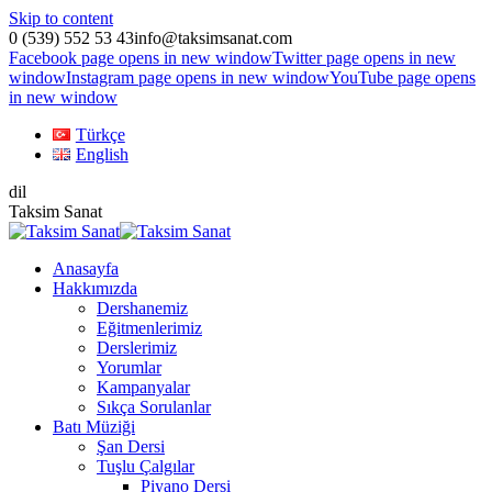
Skip to content
0 (539) 552 53 43
info@taksimsanat.com
Facebook page opens in new window
Twitter page opens in new
window
Instagram page opens in new window
YouTube page opens
in new window
Türkçe
English
dil
Taksim Sanat
Anasayfa
Hakkımızda
Dershanemiz
Eğitmenlerimiz
Derslerimiz
Yorumlar
Kampanyalar
Sıkça Sorulanlar
Batı Müziği
Şan Dersi
Tuşlu Çalgılar
Piyano Dersi