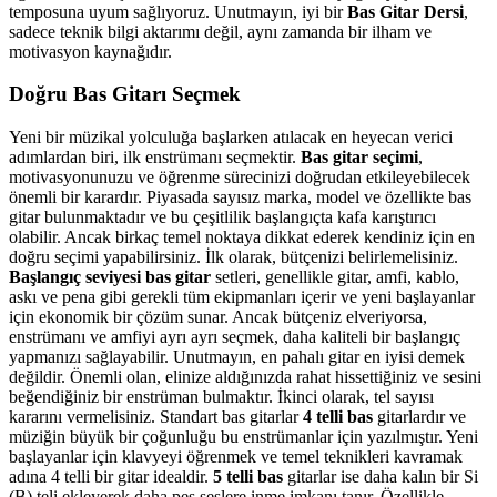
temposuna uyum sağlıyoruz. Unutmayın, iyi bir
Bas Gitar Dersi
,
sadece teknik bilgi aktarımı değil, aynı zamanda bir ilham ve
motivasyon kaynağıdır.
Doğru Bas Gitarı Seçmek
Yeni bir müzikal yolculuğa başlarken atılacak en heyecan verici
adımlardan biri, ilk enstrümanı seçmektir.
Bas gitar seçimi
,
motivasyonunuzu ve öğrenme sürecinizi doğrudan etkileyebilecek
önemli bir karardır. Piyasada sayısız marka, model ve özellikte bas
gitar bulunmaktadır ve bu çeşitlilik başlangıçta kafa karıştırıcı
olabilir. Ancak birkaç temel noktaya dikkat ederek kendiniz için en
doğru seçimi yapabilirsiniz. İlk olarak, bütçenizi belirlemelisiniz.
Başlangıç seviyesi bas gitar
setleri, genellikle gitar, amfi, kablo,
askı ve pena gibi gerekli tüm ekipmanları içerir ve yeni başlayanlar
için ekonomik bir çözüm sunar. Ancak bütçeniz elveriyorsa,
enstrümanı ve amfiyi ayrı ayrı seçmek, daha kaliteli bir başlangıç
yapmanızı sağlayabilir. Unutmayın, en pahalı gitar en iyisi demek
değildir. Önemli olan, elinize aldığınızda rahat hissettiğiniz ve sesini
beğendiğiniz bir enstrüman bulmaktır. İkinci olarak, tel sayısı
kararını vermelisiniz. Standart bas gitarlar
4 telli bas
gitarlardır ve
müziğin büyük bir çoğunluğu bu enstrümanlar için yazılmıştır. Yeni
başlayanlar için klavyeyi öğrenmek ve temel teknikleri kavramak
adına 4 telli bir gitar idealdir.
5 telli bas
gitarlar ise daha kalın bir Si
(B) teli ekleyerek daha pes seslere inme imkanı tanır. Özellikle