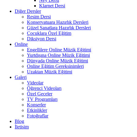
Ney Dersi
Klarnet Dersi
Diğer Dersler
Resim Dersi
Konservatuara Hazırlık Dersleri
Güzel Sanatlara Hazırlık Dersleri
Çocuklara Özel Eğitim
Diksiyon Dersi
Online
Engellilere Online Müzik Eğitimi
Yurtdışına Online Müzik Eğitimi
Dünyada Online Müzik Eğitimi
Online Eğitim Gereksinimleri
Uzaktan Müzik Eğitimi
Galeri
Videolar
Öğrenci Videoları
Özel Geceler
TV Programları
Konserler
Etkinlikler
Fotoğraflar
Blog
İletişim