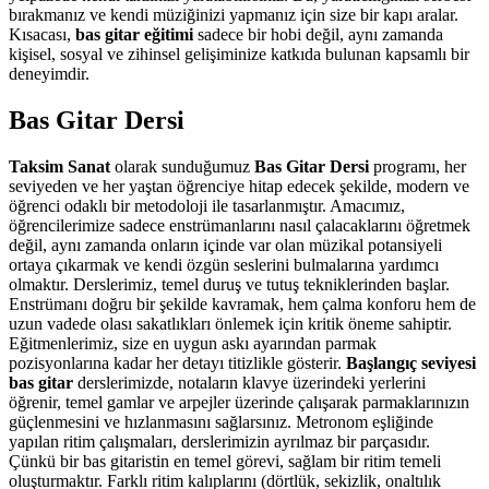
bırakmanız ve kendi müziğinizi yapmanız için size bir kapı aralar.
Kısacası,
bas gitar eğitimi
sadece bir hobi değil, aynı zamanda
kişisel, sosyal ve zihinsel gelişiminize katkıda bulunan kapsamlı bir
deneyimdir.
Bas Gitar Dersi
Taksim Sanat
olarak sunduğumuz
Bas Gitar Dersi
programı, her
seviyeden ve her yaştan öğrenciye hitap edecek şekilde, modern ve
öğrenci odaklı bir metodoloji ile tasarlanmıştır. Amacımız,
öğrencilerimize sadece enstrümanlarını nasıl çalacaklarını öğretmek
değil, aynı zamanda onların içinde var olan müzikal potansiyeli
ortaya çıkarmak ve kendi özgün seslerini bulmalarına yardımcı
olmaktır. Derslerimiz, temel duruş ve tutuş tekniklerinden başlar.
Enstrümanı doğru bir şekilde kavramak, hem çalma konforu hem de
uzun vadede olası sakatlıkları önlemek için kritik öneme sahiptir.
Eğitmenlerimiz, size en uygun askı ayarından parmak
pozisyonlarına kadar her detayı titizlikle gösterir.
Başlangıç seviyesi
bas gitar
derslerimizde, notaların klavye üzerindeki yerlerini
öğrenir, temel gamlar ve arpejler üzerinde çalışarak parmaklarınızın
güçlenmesini ve hızlanmasını sağlarsınız. Metronom eşliğinde
yapılan ritim çalışmaları, derslerimizin ayrılmaz bir parçasıdır.
Çünkü bir bas gitaristin en temel görevi, sağlam bir ritim temeli
oluşturmaktır. Farklı ritim kalıplarını (dörtlük, sekizlik, onaltılık