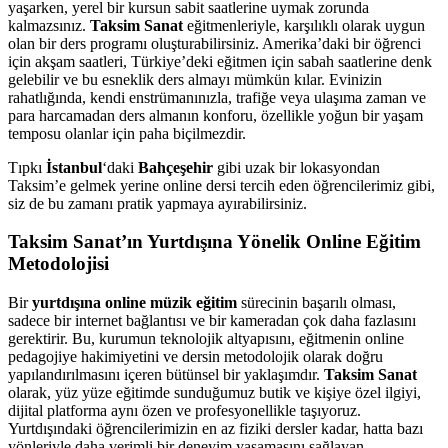
yaşarken, yerel bir kursun sabit saatlerine uymak zorunda
kalmazsınız.
Taksim Sanat
eğitmenleriyle, karşılıklı olarak uygun
olan bir ders programı oluşturabilirsiniz. Amerika’daki bir öğrenci
için akşam saatleri, Türkiye’deki eğitmen için sabah saatlerine denk
gelebilir ve bu esneklik ders almayı mümkün kılar. Evinizin
rahatlığında, kendi enstrümanınızla, trafiğe veya ulaşıma zaman ve
para harcamadan ders almanın konforu, özellikle yoğun bir yaşam
temposu olanlar için paha biçilmezdir.
Tıpkı
İstanbul
‘daki
Bahçeşehir
gibi uzak bir lokasyondan
Taksim’e gelmek yerine online dersi tercih eden öğrencilerimiz gibi,
siz de bu zamanı pratik yapmaya ayırabilirsiniz.
Taksim Sanat’ın Yurtdışına Yönelik Online Eğitim
Metodolojisi
Bir
yurtdışına online müzik eğitim
sürecinin başarılı olması,
sadece bir internet bağlantısı ve bir kameradan çok daha fazlasını
gerektirir. Bu, kurumun teknolojik altyapısını, eğitmenin online
pedagojiye hakimiyetini ve dersin metodolojik olarak doğru
yapılandırılmasını içeren bütünsel bir yaklaşımdır.
Taksim Sanat
olarak, yüz yüze eğitimde sunduğumuz butik ve kişiye özel ilgiyi,
dijital platforma aynı özen ve profesyonellikle taşıyoruz.
Yurtdışındaki öğrencilerimizin en az fiziki dersler kadar, hatta bazı
yönleriyle daha verimli bir deneyim yaşamasını sağlayan