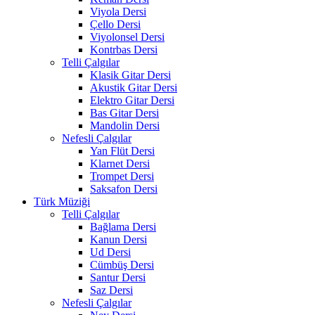
Viyola Dersi
Çello Dersi
Viyolonsel Dersi
Kontrbas Dersi
Telli Çalgılar
Klasik Gitar Dersi
Akustik Gitar Dersi
Elektro Gitar Dersi
Bas Gitar Dersi
Mandolin Dersi
Nefesli Çalgılar
Yan Flüt Dersi
Klarnet Dersi
Trompet Dersi
Saksafon Dersi
Türk Müziği
Telli Çalgılar
Bağlama Dersi
Kanun Dersi
Ud Dersi
Cümbüş Dersi
Santur Dersi
Saz Dersi
Nefesli Çalgılar