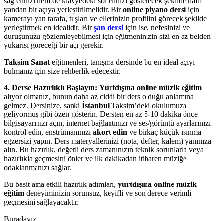
sağ elinizi hem de klavyedeki sol elinizi gösterecek şekilde hafif
yandan bir açıya yerleştirilmelidir. Bir
online piyano dersi
için
kamerayı yan tarafa, tuşları ve ellerinizin profilini görecek şekilde
yerleştirmek en idealidir. Bir
şan dersi
için ise, nefesinizi ve
duruşunuzu gözlemleyebilmesi için eğitmeninizin sizi en az belden
yukarısı göreceği bir açı gerekir.
Taksim Sanat
eğitmenleri, tanışma dersinde bu en ideal açıyı
bulmanız için size rehberlik edecektir.
4. Derse Hazırlıklı Başlayın:
Yurtdışına online müzik eğitim
alıyor olmanız, bunun daha az ciddi bir ders olduğu anlamına
gelmez. Dersinize, sanki
İstanbul
Taksim’deki okulumuza
geliyormuş gibi özen gösterin. Dersten en az 5-10 dakika önce
bilgisayarınızı açın, internet bağlantınızı ve ses/görüntü ayarlarınızı
kontrol edin, enstrümanınızı
akort edin
ve birkaç küçük ısınma
egzersizi yapın. Ders materyallerinizi (nota, defter, kalem) yanınıza
alın. Bu hazırlık, değerli ders zamanınızın teknik sorunlarla veya
hazırlıkla geçmesini önler ve ilk dakikadan itibaren müziğe
odaklanmanızı sağlar.
Bu basit ama etkili hazırlık adımları,
yurtdışına online müzik
eğitim
deneyiminizin sorunsuz, keyifli ve son derece verimli
geçmesini sağlayacaktır.
Buradayız