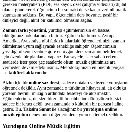
gereken materyalleri (PDF, ses kaydı, özel çalışma videoları) dijital
olarak göndererek öğrencinin bir sonraki derse kadar verimli pratik
yapmasını sağlarız. Bu yapı, öğrencinin ders boyunca pasif bir
dinleyici değil, aktif bir katılımcı olmasını sağlar.
Zaman farkı yönetimi
, yurtdışı eğitimlerimizin en hassas
olduğumuz noktalarından biridir. Eğitmen kadromuz, Avrupa,
Amerika, Avustralya gibi farklı kıtalardaki öğrencilerimizin zaman
dilimlerine uyum sağlayacak esnekliğe sahiptir. Öğrencimizin
yaşadığı ülkenin saatine göre en uygun ders zamanını belirlemek
için özenle bir planlama yaparız. Bu sayede, ister sabah erken
saatlerde ister gece geç saatlerde olsun, müzik eğitiminize ara
vermeden devam edebilirsiniz. Metodolojimizin en önemli parçası
ise
kültürel aktarım
dır.
Bizim için bir
online saz dersi
, sadece notaları ve tezene vuruşlarını
öğretmek değildir. Aynı zamanda o türkünün hikayesini, ait olduğu
yörenin tavrını, müziğin ardındaki felsefeyi de aktarmaktır.
Eğitmenlerimiz, dersleri birer kültür sohbetine dönüştürerek, sizi
sadece bir icracı değil, aynı zamanda o kültürün bir parçası haline
getirir. Bu,
Taksim Sanat
ile alacağınız bir
yurtdışına online
müzik eğitim
deneyimini diğerlerinden ayıran en temel özelliktir.
Yurtdışına Online Müzik Eğitim