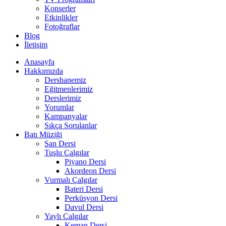
Konserler
Etkinlikler
Fotoğraflar
Blog
İletişim
Anasayfa
Hakkımızda
Dershanemiz
Eğitmenlerimiz
Derslerimiz
Yorumlar
Kampanyalar
Sıkça Sorulanlar
Batı Müziği
Şan Dersi
Tuşlu Çalgılar
Piyano Dersi
Akordeon Dersi
Vurmalı Çalgılar
Bateri Dersi
Perküsyon Dersi
Davul Dersi
Yaylı Çalgılar
Keman Dersi