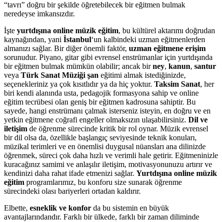
“tavrı” doğru bir şekilde öğretebilecek bir eğitmen bulmak
neredeyse imkansızdır.
İşte
yurtdışına online müzik eğitim
, bu kültürel aktarımı doğrudan
kaynağından, yani
İstanbul
‘un kalbindeki uzman eğitmenlerden
almanızı sağlar. Bir diğer önemli faktör,
uzman eğitmene erişim
sorunudur. Piyano, gitar gibi evrensel enstrümanlar için yurtdışında
bir eğitmen bulmak mümkün olabilir; ancak bir
ney
,
kanun
,
santur
veya
Türk Sanat Müziği şan
eğitimi almak istediğinizde,
seçenekleriniz ya çok kısıtlıdır ya da hiç yoktur.
Taksim Sanat
, her
biri kendi alanında usta, pedagojik formasyona sahip ve online
eğitim tecrübesi olan geniş bir eğitmen kadrosuna sahiptir. Bu
sayede, hangi enstrümanı çalmak isterseniz isteyin, en doğru ve en
yetkin eğitmene coğrafi engeller olmaksızın ulaşabilirsiniz.
Dil ve
iletişim
de öğrenme sürecinde kritik bir rol oynar. Müzik evrensel
bir dil olsa da, özellikle başlangıç seviyesinde teknik konuları,
müzikal terimleri ve en önemlisi duygusal nüansları ana dilinizde
öğrenmek, süreci çok daha hızlı ve verimli hale getirir. Eğitmeninizle
kuracağınız samimi ve anlaşılır iletişim, motivasyonunuzu artırır ve
kendinizi daha rahat ifade etmenizi sağlar.
Yurtdışına online müzik
eğitim
programlarımız, bu konforu size sunarak öğrenme
sürecindeki olası bariyerleri ortadan kaldırır.
Elbette,
esneklik ve konfor
da bu sistemin en büyük
avantajlarındandır. Farklı bir ülkede, farklı bir zaman diliminde