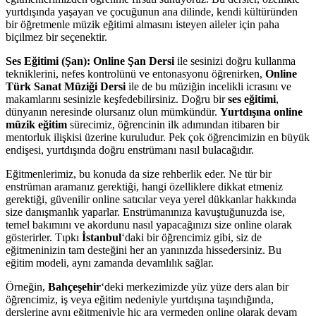
yurtdışında yaşayan ve çocuğunun ana dilinde, kendi kültüründen
bir öğretmenle müzik eğitimi almasını isteyen aileler için paha
biçilmez bir seçenektir.
Ses Eğitimi (Şan):
Online Şan Dersi
ile sesinizi doğru kullanma
tekniklerini, nefes kontrolünü ve entonasyonu öğrenirken,
Online
Türk Sanat Müziği Dersi
ile de bu müziğin incelikli icrasını ve
makamlarını sesinizle keşfedebilirsiniz. Doğru bir
ses eğitimi
,
dünyanın neresinde olursanız olun mümkündür.
Yurtdışına online
müzik eğitim
sürecimiz, öğrencinin ilk adımından itibaren bir
mentorluk ilişkisi üzerine kuruludur. Pek çok öğrencimizin en büyük
endişesi, yurtdışında doğru enstrümanı nasıl bulacağıdır.
Eğitmenlerimiz, bu konuda da size rehberlik eder. Ne tür bir
enstrüman aramanız gerektiği, hangi özelliklere dikkat etmeniz
gerektiği, güvenilir online satıcılar veya yerel dükkanlar hakkında
size danışmanlık yaparlar. Enstrümanınıza kavuştuğunuzda ise,
temel bakımını ve akordunu nasıl yapacağınızı size online olarak
gösterirler. Tıpkı
İstanbul
‘daki bir öğrencimiz gibi, siz de
eğitmeninizin tam desteğini her an yanınızda hissedersiniz. Bu
eğitim modeli, aynı zamanda devamlılık sağlar.
Örneğin,
Bahçeşehir
‘deki merkezimizde yüz yüze ders alan bir
öğrencimiz, iş veya eğitim nedeniyle yurtdışına taşındığında,
derslerine aynı eğitmeniyle hiç ara vermeden online olarak devam