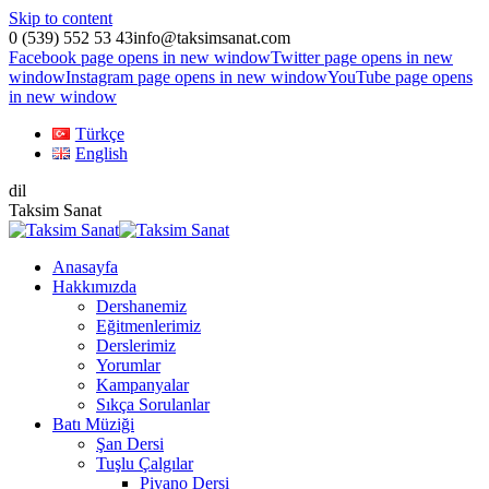
Skip to content
0 (539) 552 53 43
info@taksimsanat.com
Facebook page opens in new window
Twitter page opens in new
window
Instagram page opens in new window
YouTube page opens
in new window
Türkçe
English
dil
Taksim Sanat
Anasayfa
Hakkımızda
Dershanemiz
Eğitmenlerimiz
Derslerimiz
Yorumlar
Kampanyalar
Sıkça Sorulanlar
Batı Müziği
Şan Dersi
Tuşlu Çalgılar
Piyano Dersi