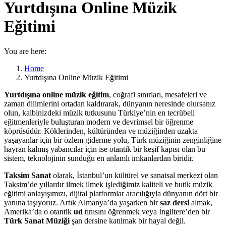
Yurtdışına Online Müzik
Eğitimi
You are here:
Home
Yurtdışına Online Müzik Eğitimi
Yurtdışına online müzik eğitim
, coğrafi sınırları, mesafeleri ve
zaman dilimlerini ortadan kaldırarak, dünyanın neresinde olursanız
olun, kalbinizdeki müzik tutkusunu Türkiye’nin en tecrübeli
eğitmenleriyle buluşturan modern ve devrimsel bir öğrenme
köprüsüdür. Köklerinden, kültüründen ve müziğinden uzakta
yaşayanlar için bir özlem giderme yolu, Türk müziğinin zenginliğine
hayran kalmış yabancılar için ise otantik bir keşif kapısı olan bu
sistem, teknolojinin sunduğu en anlamlı imkanlardan biridir.
Taksim Sanat
olarak, İstanbul’un kültürel ve sanatsal merkezi olan
Taksim’de yıllardır ilmek ilmek işlediğimiz kaliteli ve butik müzik
eğitimi anlayışımızı, dijital platformlar aracılığıyla dünyanın dört bir
yanına taşıyoruz. Artık Almanya’da yaşarken bir
saz dersi
almak,
Amerika’da o otantik
ud
tınısını öğrenmek veya İngiltere’den bir
Türk Sanat Müziği
şan dersine katılmak bir hayal değil.