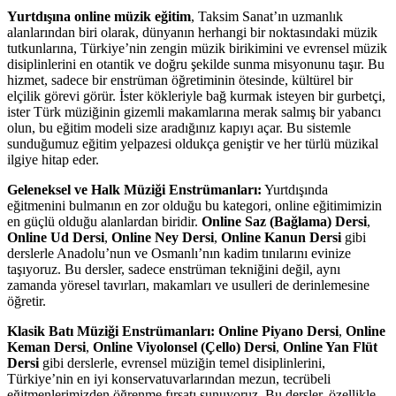
Yurtdışına online müzik eğitim
, Taksim Sanat’ın uzmanlık
alanlarından biri olarak, dünyanın herhangi bir noktasındaki müzik
tutkunlarına, Türkiye’nin zengin müzik birikimini ve evrensel müzik
disiplinlerini en otantik ve doğru şekilde sunma misyonunu taşır. Bu
hizmet, sadece bir enstrüman öğretiminin ötesinde, kültürel bir
elçilik görevi görür. İster kökleriyle bağ kurmak isteyen bir gurbetçi,
ister Türk müziğinin gizemli makamlarına merak salmış bir yabancı
olun, bu eğitim modeli size aradığınız kapıyı açar. Bu sistemle
sunduğumuz eğitim yelpazesi oldukça geniştir ve her türlü müzikal
ilgiye hitap eder.
Geleneksel ve Halk Müziği Enstrümanları:
Yurtdışında
eğitmenini bulmanın en zor olduğu bu kategori, online eğitimimizin
en güçlü olduğu alanlardan biridir.
Online Saz (Bağlama) Dersi
,
Online Ud Dersi
,
Online Ney Dersi
,
Online Kanun Dersi
gibi
derslerle Anadolu’nun ve Osmanlı’nın kadim tınılarını evinize
taşıyoruz. Bu dersler, sadece enstrüman tekniğini değil, aynı
zamanda yöresel tavırları, makamları ve usulleri de derinlemesine
öğretir.
Klasik Batı Müziği Enstrümanları:
Online Piyano Dersi
,
Online
Keman Dersi
,
Online Viyolonsel (Çello) Dersi
,
Online Yan Flüt
Dersi
gibi derslerle, evrensel müziğin temel disiplinlerini,
Türkiye’nin en iyi konservatuvarlarından mezun, tecrübeli
eğitmenlerimizden öğrenme fırsatı sunuyoruz. Bu dersler, özellikle