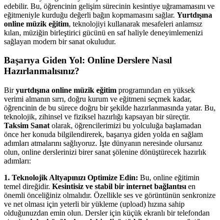
edebilir. Bu, öğrencinin gelişim sürecinin kesintiye uğramamasını ve
eğitmeniyle kurduğu değerli bağın kopmamasını sağlar.
Yurtdışına
online müzik eğitim
, teknolojiyi kullanarak mesafeleri anlamsız
kılan, müziğin birleştirici gücünü en saf haliyle deneyimlemenizi
sağlayan modern bir sanat okuludur.
Başarıya Giden Yol: Online Derslere Nasıl
Hazırlanmalısınız?
Bir
yurtdışına online müzik eğitim
programından en yüksek
verimi almanın sırrı, doğru kurum ve eğitmeni seçmek kadar,
öğrencinin de bu sürece doğru bir şekilde hazırlanmasında yatar. Bu,
teknolojik, zihinsel ve fiziksel hazırlığı kapsayan bir süreçtir.
Taksim Sanat
olarak, öğrencilerimizi bu yolculuğa başlamadan
önce her konuda bilgilendirerek, başarıya giden yolda en sağlam
adımları atmalarını sağlıyoruz. İşte dünyanın neresinde olursanız
olun, online derslerinizi birer sanat şölenine dönüştürecek hazırlık
adımları:
1. Teknolojik Altyapınızı Optimize Edin:
Bu, online eğitimin
temel direğidir.
Kesintisiz ve stabil bir internet bağlantısı
en
önemli önceliğiniz olmalıdır. Özellikle ses ve görüntünün senkronize
ve net olması için yeterli bir yükleme (upload) hızına sahip
olduğunuzdan emin olun. Dersler için küçük ekranlı bir telefondan