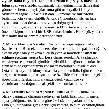
ziyade,
daha büyük ekranlı bir dizüstü bilgisayar, masaüstü
bilgisayar veya tablet
kullanmak, hem eğitmeninizi daha rahat
görmenizi hem de paylaşılan
nota
gibi materyalleri kolayca
okumanızı sağlar. Cihazınızın dahili kamerası ve mikrofonu
başlangıç için yeterli olabilir. Ancak eğitmeninizin sizi en ince
ayrıntısına kadar duyabilmesi ve en doğru geri bildirimleri
verebilmesi için, yatırım yapmanızı şiddetle tavsiye ettiğimiz en
önemli ekipman
harici bir USB mikrofondur
. Bu küçük yatırım,
ders kalitesini muazzam derecede artırır.
2. Müzik Alanınızı Yaratın:
Derslerinizi yapacağınız mekanı
özenle seçin. Bu mekanın, ders süresince kapısını kapatabileceğiniz,
evdeki diğer bireyler veya evcil hayvanlar tarafından
rahatsız
edilmeyeceğiniz, sessiz bir köşe
olması gerekir. Arka plandaki
televizyon sesi, mutfak gürültüsü gibi dikkat dağıtıcı unsurlar, hem
sizin hem de eğitmeninizin konsantrasyonunu olumsuz etkiler.
Ortamın
iyi aydınlatılmış
olması da çok önemlidir. Eğitmeninizin
sizi, enstrümanınızı, duruşunuzu ve özellikle ellerinizi net bir şekilde
görebilmesi gerekir. Işığı arkanıza değil, yüzünüze ve
enstrümanınıza doğru alacak şekilde konumlanmalısınız.
3. Mükemmel Kamera Açısını Bulun:
Bu, eğitmeninizin sanal
olarak yanınızda olmasını sağlayan en kritik hazırlıktır. Kamera
açısı, çaldığınız enstrümana göre özel olarak ayarlanmalıdır.
Örneğin, bir
online gitar dersi
için kamera, hem teller vurduğunuz