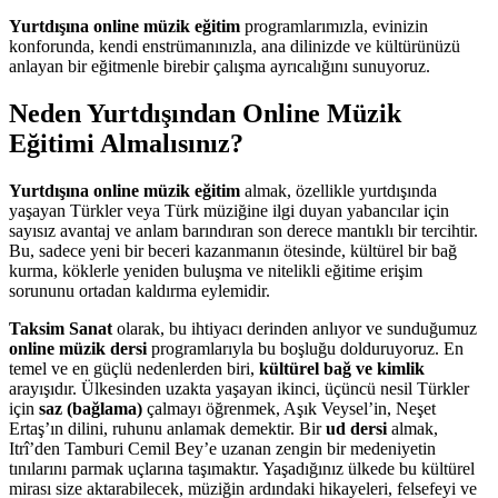
Yurtdışına online müzik eğitim
programlarımızla, evinizin
konforunda, kendi enstrümanınızla, ana dilinizde ve kültürünüzü
anlayan bir eğitmenle birebir çalışma ayrıcalığını sunuyoruz.
Neden Yurtdışından Online Müzik
Eğitimi Almalısınız?
Yurtdışına online müzik eğitim
almak, özellikle yurtdışında
yaşayan Türkler veya Türk müziğine ilgi duyan yabancılar için
sayısız avantaj ve anlam barındıran son derece mantıklı bir tercihtir.
Bu, sadece yeni bir beceri kazanmanın ötesinde, kültürel bir bağ
kurma, köklerle yeniden buluşma ve nitelikli eğitime erişim
sorununu ortadan kaldırma eylemidir.
Taksim Sanat
olarak, bu ihtiyacı derinden anlıyor ve sunduğumuz
online müzik dersi
programlarıyla bu boşluğu dolduruyoruz. En
temel ve en güçlü nedenlerden biri,
kültürel bağ ve kimlik
arayışıdır. Ülkesinden uzakta yaşayan ikinci, üçüncü nesil Türkler
için
saz (bağlama)
çalmayı öğrenmek, Aşık Veysel’in, Neşet
Ertaş’ın dilini, ruhunu anlamak demektir. Bir
ud dersi
almak,
Itrî’den Tamburi Cemil Bey’e uzanan zengin bir medeniyetin
tınılarını parmak uçlarına taşımaktır. Yaşadığınız ülkede bu kültürel
mirası size aktarabilecek, müziğin ardındaki hikayeleri, felsefeyi ve