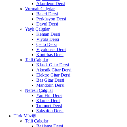
Akordeon Dersi
Vurmalı Çalgılar
Bateri Dersi
Perküsyon Dersi
Davul Dersi
Yaylı Çalgılar
Keman Dersi
Viyola Dersi
Çello Dersi
Viyolonsel Dersi
Kontrbas Dersi
Telli Çalgılar
Klasik Gitar Dersi
Akustik Gitar Dersi
Elektro Gitar Dersi
Bas Gitar Dersi
Mandolin Dersi
Nefesli Çalgılar
Yan Flüt Dersi
Klarnet Dersi
Trompet Dersi
Saksafon Dersi
Türk Müziği
Telli Çalgılar
Bağlama Dersi