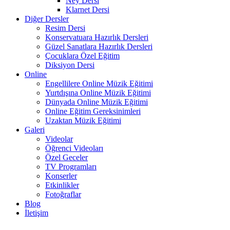
Ney Dersi
Klarnet Dersi
Diğer Dersler
Resim Dersi
Konservatuara Hazırlık Dersleri
Güzel Sanatlara Hazırlık Dersleri
Çocuklara Özel Eğitim
Diksiyon Dersi
Online
Engellilere Online Müzik Eğitimi
Yurtdışına Online Müzik Eğitimi
Dünyada Online Müzik Eğitimi
Online Eğitim Gereksinimleri
Uzaktan Müzik Eğitimi
Galeri
Videolar
Öğrenci Videoları
Özel Geceler
TV Programları
Konserler
Etkinlikler
Fotoğraflar
Blog
İletişim