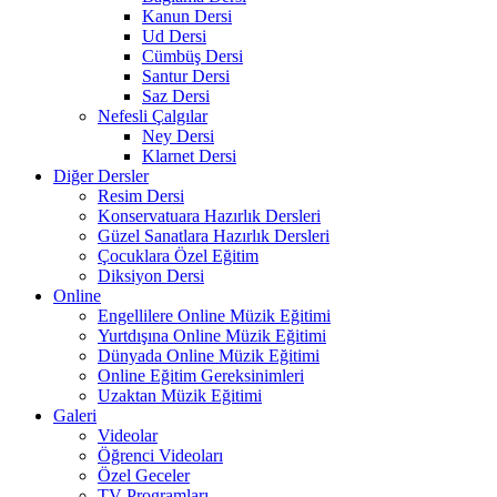
Kanun Dersi
Ud Dersi
Cümbüş Dersi
Santur Dersi
Saz Dersi
Nefesli Çalgılar
Ney Dersi
Klarnet Dersi
Diğer Dersler
Resim Dersi
Konservatuara Hazırlık Dersleri
Güzel Sanatlara Hazırlık Dersleri
Çocuklara Özel Eğitim
Diksiyon Dersi
Online
Engellilere Online Müzik Eğitimi
Yurtdışına Online Müzik Eğitimi
Dünyada Online Müzik Eğitimi
Online Eğitim Gereksinimleri
Uzaktan Müzik Eğitimi
Galeri
Videolar
Öğrenci Videoları
Özel Geceler
TV Programları