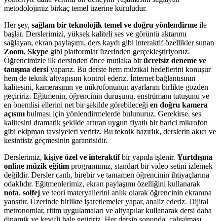
metodolojimiz birkaç temel üzerine kuruludur.
Her şey,
sağlam bir teknolojik temel ve doğru yönlendirme
ile
başlar. Derslerimizi, yüksek kaliteli ses ve görüntü aktarımı
sağlayan, ekran paylaşımı, ders kaydı gibi interaktif özellikler sunan
Zoom
,
Skype
gibi platformlar üzerinden gerçekleştiriyoruz.
Öğrencimizle ilk dersinden önce mutlaka bir
ücretsiz deneme ve
tanışma dersi
yaparız. Bu derste hem müzikal hedeflerini konuşur
hem de teknik altyapısını kontrol ederiz. İnternet bağlantısının
kalitesini, kamerasının ve mikrofonunun ayarlarını birlikte gözden
geçiririz. Eğitmenin, öğrencinin duruşunu, enstrümanı tutuşunu ve
en önemlisi ellerini net bir şekilde görebileceği
en doğru kamera
açısını
bulması için yönlendirmelerde bulunuruz. Gerekirse, ses
kalitesini dramatik şekilde artıran uygun fiyatlı bir harici mikrofon
gibi ekipman tavsiyeleri veririz. Bu teknik hazırlık, derslerin akıcı ve
kesintisiz geçmesinin garantisidir.
Derslerimiz,
kişiye özel ve interaktif
bir yapıda işlenir.
Yurtdışına
online müzik eğitim
programımız, standart bir video setini izlemek
değildir. Dersler canlı, birebir ve tamamen öğrencinin ihtiyaçlarına
odaklıdır. Eğitmenlerimiz, ekran paylaşımı özelliğini kullanarak
nota
,
solfej
ve teori materyallerini anlık olarak öğrencinin ekranına
yansıtır. Üzerinde birlikte işaretlemeler yapar, analiz ederiz. Dijital
metronomlar, ritim uygulamaları ve altyapılar kullanarak dersi daha
dinamik ve keyifli hale getiririz. Her dersin sonunda, çalışılması