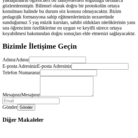
yaklaşımların öğrencileri bu faaliyetlerden soğuttuğu defalarca
gözlemlenmiştir. Bilimsel olarak doğru bir protokolün ortaya
konulması halinde bu durum söz konusu olmayacaktır. Bizim
pedagojik formasyona sahip eğitmenlerimizin nezaretinde
sunduğumuz 5 yaş müzik kursları, sahibi oldukları niteliklerinin yanı
sıra öğrencinin özelliklerine en uygun ve keyifli sürece ortaya
koyabilmesi bakımından doğru sonuçları elde etmenizi sağlayacaktır.
Bizimle İletişime Geçin
Adınız
Adınız
E-posta Adresiniz
E-posta Adresiniz
Telefon Numaranız
Mesajınız
Mesajınız
Gönder
Gönder
Diğer Makaleler