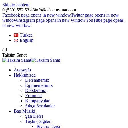
Skip to content
0 (539) 552 53 43
info@taksimsanat.com
Facebook page opens in new window
Twitter page opens in new
window
Instagram page opens in new window
YouTube page opens
in new window
Türkçe
English
dil
Taksim Sanat
Anasayfa
Hakkımızda
Dershanemiz
Eğitmenlerimiz
Derslerimiz
Yorumlar
Kampanyalar
Sıkça Sorulanlar
Batı Müziği
Şan Dersi
Tuşlu Çalgılar
Piyano Dersi