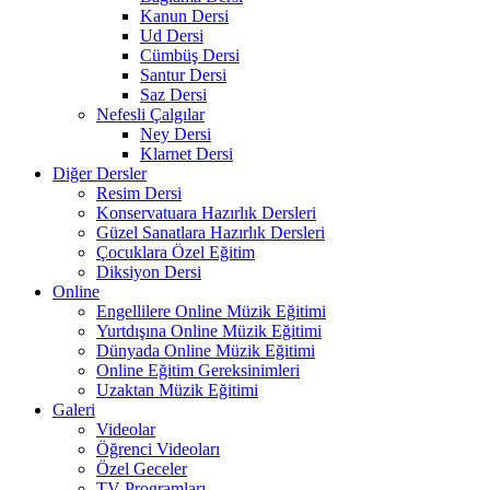
Kanun Dersi
Ud Dersi
Cümbüş Dersi
Santur Dersi
Saz Dersi
Nefesli Çalgılar
Ney Dersi
Klarnet Dersi
Diğer Dersler
Resim Dersi
Konservatuara Hazırlık Dersleri
Güzel Sanatlara Hazırlık Dersleri
Çocuklara Özel Eğitim
Diksiyon Dersi
Online
Engellilere Online Müzik Eğitimi
Yurtdışına Online Müzik Eğitimi
Dünyada Online Müzik Eğitimi
Online Eğitim Gereksinimleri
Uzaktan Müzik Eğitimi
Galeri
Videolar
Öğrenci Videoları
Özel Geceler
TV Programları