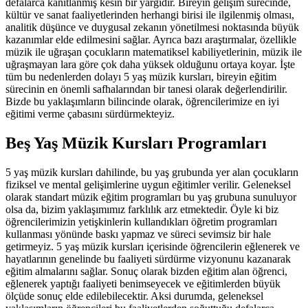
defalarca kanıtlanmış kesin bir yargıdır. Bireyin gelişim sürecinde,
kültür ve sanat faaliyetlerinden herhangi birisi ile ilgilenmiş olması,
analitik düşünce ve duygusal zekanın yönetilmesi noktasında büyük
kazanımlar elde edilmesini sağlar. Ayrıca bazı araştırmalar, özellikle
müzik ile uğraşan çocukların matematiksel kabiliyetlerinin, müzik ile
uğraşmayan lara göre çok daha yüksek olduğunu ortaya koyar. İşte
tüm bu nedenlerden dolayı 5 yaş müzik kursları, bireyin eğitim
sürecinin en önemli safhalarından bir tanesi olarak değerlendirilir.
Bizde bu yaklaşımların bilincinde olarak, öğrencilerimize en iyi
eğitimi verme çabasını sürdürmekteyiz.
Beş Yaş Müzik Kursları Programları
5 yaş müzik kursları dahilinde, bu yaş grubunda yer alan çocukların
fiziksel ve mental gelişimlerine uygun eğitimler verilir. Geleneksel
olarak standart müzik eğitim programları bu yaş grubuna sunuluyor
olsa da, bizim yaklaşımımız farklılık arz etmektedir. Öyle ki biz
öğrencilerimizin yetişkinlerin kullandıkları öğretim programları
kullanması yönünde baskı yapmaz ve süreci sevimsiz bir hale
getirmeyiz. 5 yaş müzik kursları içerisinde öğrencilerin eğlenerek ve
hayatlarının genelinde bu faaliyeti sürdürme vizyonunu kazanarak
eğitim almalarını sağlar. Sonuç olarak bizden eğitim alan öğrenci,
eğlenerek yaptığı faaliyeti benimseyecek ve eğitimlerden büyük
ölçüde sonuç elde edilebilecektir. Aksi durumda, geleneksel