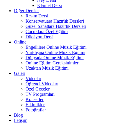
Ney Dersi
Klarnet Dersi
Diğer Dersler
Resim Dersi
Konservatuara Hazırlık Dersleri
Güzel Sanatlara Hazırlık Dersleri
Çocuklara Özel Eğitim
Diksiyon Dersi
Online
Engellilere Online Müzik Eğitimi
Yurtdışına Online Müzik Eğitimi
Dünyada Online Müzik Eğitimi
Online Eğitim Gereksinimleri
Uzaktan Müzik Eğitimi
Galeri
Videolar
Öğrenci Videoları
Özel Geceler
TV Programları
Konserler
Etkinlikler
Fotoğraflar
Blog
İletişim