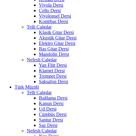
Viyola Dersi
Çello Dersi
Viyolonsel Dersi
Kontrbas Dersi
Telli Çalgılar
Klasik Gitar Dersi
Akustik Gitar Dersi
Elektro Gitar Dersi
Bas Gitar Dersi
Mandolin Dersi
Nefesli Çalgılar
Yan Flüt Dersi
Klarnet Dersi
Trompet Dersi
Saksafon Dersi
Türk Müziği
Telli Çalgılar
Bağlama Dersi
Kanun Dersi
Ud Dersi
Cümbüş Dersi
Santur Dersi
Saz Dersi
Nefesli Çalgılar