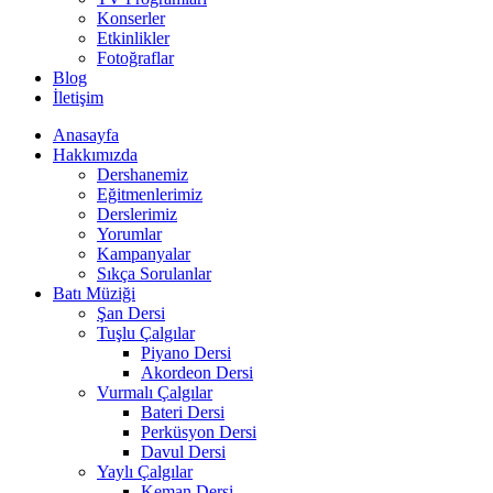
Konserler
Etkinlikler
Fotoğraflar
Blog
İletişim
Anasayfa
Hakkımızda
Dershanemiz
Eğitmenlerimiz
Derslerimiz
Yorumlar
Kampanyalar
Sıkça Sorulanlar
Batı Müziği
Şan Dersi
Tuşlu Çalgılar
Piyano Dersi
Akordeon Dersi
Vurmalı Çalgılar
Bateri Dersi
Perküsyon Dersi
Davul Dersi
Yaylı Çalgılar
Keman Dersi