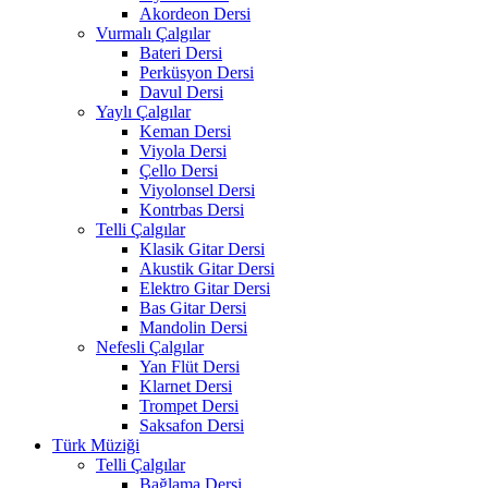
Akordeon Dersi
Vurmalı Çalgılar
Bateri Dersi
Perküsyon Dersi
Davul Dersi
Yaylı Çalgılar
Keman Dersi
Viyola Dersi
Çello Dersi
Viyolonsel Dersi
Kontrbas Dersi
Telli Çalgılar
Klasik Gitar Dersi
Akustik Gitar Dersi
Elektro Gitar Dersi
Bas Gitar Dersi
Mandolin Dersi
Nefesli Çalgılar
Yan Flüt Dersi
Klarnet Dersi
Trompet Dersi
Saksafon Dersi
Türk Müziği
Telli Çalgılar
Bağlama Dersi