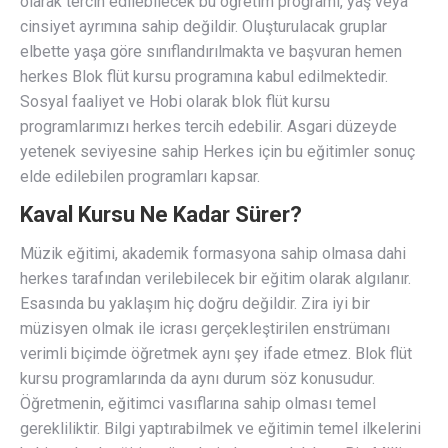
olarak tercih edilebilecek bu öğretim programı, yaş veya
cinsiyet ayrımına sahip değildir. Oluşturulacak gruplar
elbette yaşa göre sınıflandırılmakta ve başvuran hemen
herkes Blok flüt kursu programına kabul edilmektedir.
Sosyal faaliyet ve Hobi olarak blok flüt kursu
programlarımızı herkes tercih edebilir. Asgari düzeyde
yetenek seviyesine sahip Herkes için bu eğitimler sonuç
elde edilebilen programları kapsar.
Kaval Kursu Ne Kadar Sürer?
Müzik eğitimi, akademik formasyona sahip olmasa dahi
herkes tarafından verilebilecek bir eğitim olarak algılanır.
Esasında bu yaklaşım hiç doğru değildir. Zira iyi bir
müzisyen olmak ile icrası gerçekleştirilen enstrümanı
verimli biçimde öğretmek aynı şey ifade etmez. Blok flüt
kursu programlarında da aynı durum söz konusudur.
Öğretmenin, eğitimci vasıflarına sahip olması temel
gerekliliktir. Bilgi yaptırabilmek ve eğitimin temel ilkelerini