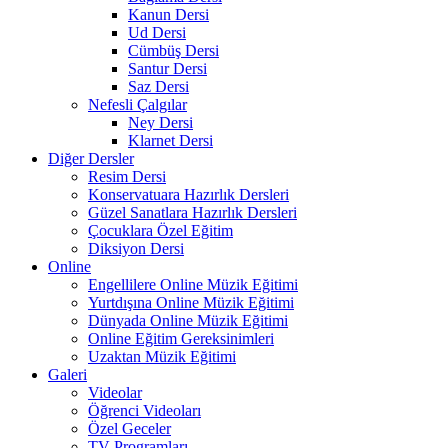
Kanun Dersi
Ud Dersi
Cümbüş Dersi
Santur Dersi
Saz Dersi
Nefesli Çalgılar
Ney Dersi
Klarnet Dersi
Diğer Dersler
Resim Dersi
Konservatuara Hazırlık Dersleri
Güzel Sanatlara Hazırlık Dersleri
Çocuklara Özel Eğitim
Diksiyon Dersi
Online
Engellilere Online Müzik Eğitimi
Yurtdışına Online Müzik Eğitimi
Dünyada Online Müzik Eğitimi
Online Eğitim Gereksinimleri
Uzaktan Müzik Eğitimi
Galeri
Videolar
Öğrenci Videoları
Özel Geceler
TV Programları