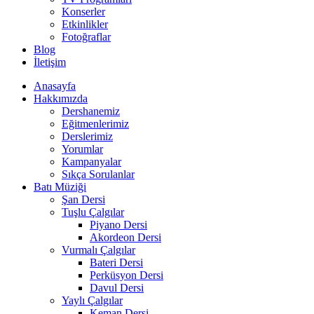
Konserler
Etkinlikler
Fotoğraflar
Blog
İletişim
Anasayfa
Hakkımızda
Dershanemiz
Eğitmenlerimiz
Derslerimiz
Yorumlar
Kampanyalar
Sıkça Sorulanlar
Batı Müziği
Şan Dersi
Tuşlu Çalgılar
Piyano Dersi
Akordeon Dersi
Vurmalı Çalgılar
Bateri Dersi
Perküsyon Dersi
Davul Dersi
Yaylı Çalgılar
Keman Dersi