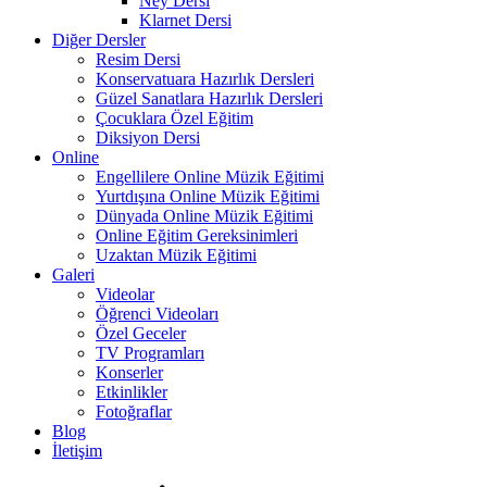
Ney Dersi
Klarnet Dersi
Diğer Dersler
Resim Dersi
Konservatuara Hazırlık Dersleri
Güzel Sanatlara Hazırlık Dersleri
Çocuklara Özel Eğitim
Diksiyon Dersi
Online
Engellilere Online Müzik Eğitimi
Yurtdışına Online Müzik Eğitimi
Dünyada Online Müzik Eğitimi
Online Eğitim Gereksinimleri
Uzaktan Müzik Eğitimi
Galeri
Videolar
Öğrenci Videoları
Özel Geceler
TV Programları
Konserler
Etkinlikler
Fotoğraflar
Blog
İletişim