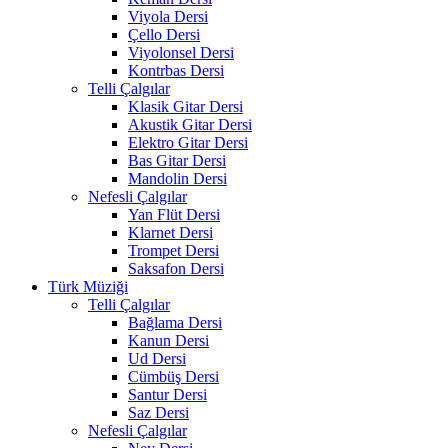
Viyola Dersi
Çello Dersi
Viyolonsel Dersi
Kontrbas Dersi
Telli Çalgılar
Klasik Gitar Dersi
Akustik Gitar Dersi
Elektro Gitar Dersi
Bas Gitar Dersi
Mandolin Dersi
Nefesli Çalgılar
Yan Flüt Dersi
Klarnet Dersi
Trompet Dersi
Saksafon Dersi
Türk Müziği
Telli Çalgılar
Bağlama Dersi
Kanun Dersi
Ud Dersi
Cümbüş Dersi
Santur Dersi
Saz Dersi
Nefesli Çalgılar