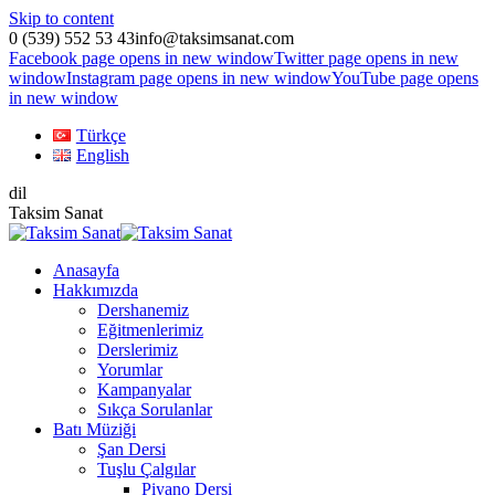
Skip to content
0 (539) 552 53 43
info@taksimsanat.com
Facebook page opens in new window
Twitter page opens in new
window
Instagram page opens in new window
YouTube page opens
in new window
Türkçe
English
dil
Taksim Sanat
Anasayfa
Hakkımızda
Dershanemiz
Eğitmenlerimiz
Derslerimiz
Yorumlar
Kampanyalar
Sıkça Sorulanlar
Batı Müziği
Şan Dersi
Tuşlu Çalgılar
Piyano Dersi