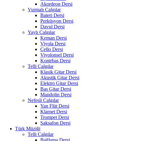
Akordeon Dersi
Vurmalı Çalgılar
Bateri Dersi
Perküsyon Dersi
Davul Dersi
Yaylı Çalgılar
Keman Dersi
Viyola Dersi
Çello Dersi
Viyolonsel Dersi
Kontrbas Dersi
Telli Çalgılar
Klasik Gitar Dersi
Akustik Gitar Dersi
Elektro Gitar Dersi
Bas Gitar Dersi
Mandolin Dersi
Nefesli Çalgılar
Yan Flüt Dersi
Klarnet Dersi
Trompet Dersi
Saksafon Dersi
Türk Müziği
Telli Çalgılar
Bağlama Dersi