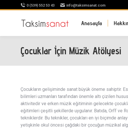
0 (539) 552 53 43
info@taksimsanat.com
Anasayfa
Hakkı
Çocuklar İçin Müzik Atölyesi
Çocukların gelişiminde sanat büyük öneme sahiptir. Esas
bilimleri uzmanları tarafından önemle altı çizilen husus
aktivitedir ve erken müzik eğitiminin gelecekte çocukl
eğitimleri çeşitli şekillerde uygulanır. Batıda, Orff ve 
tekniklerdir. Bu teknikler, çocukları en iyi biçimde anlay
yetişkinle okul öncesi çağdaki bir çocuğun müzikal alg