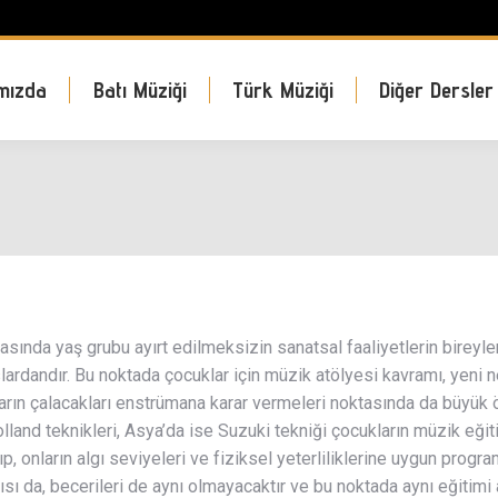
mızda
Batı Müziği
Türk Müziği
Diğer Dersler
ında yaş grubu ayırt edilmeksizin sanatsal faaliyetlerin bireyler
lardandır. Bu noktada çocuklar için müzik atölyesi kavramı, yeni ne
arın çalacakları enstrümana karar vermeleri noktasında da büyük 
Rolland teknikleri, Asya’da ise Suzuki tekniği çocukların müzik eğiti
ıp, onların algı seviyeleri ve fiziksel yeterliliklerine uygun programl
ısı da, becerileri de aynı olmayacaktır ve bu noktada aynı eğitim