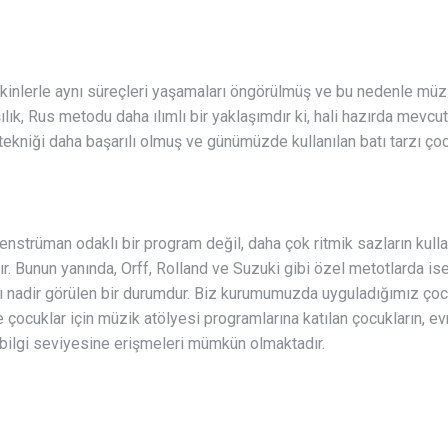
işkinlerle aynı süreçleri yaşamaları öngörülmüş ve bu nedenle m
ılık, Rus metodu daha ılımlı bir yaklaşımdır ki, hali hazırda mevc
iği daha başarılı olmuş ve günümüzde kullanılan batı tarzı çocu
 enstrüman odaklı bir program değil, daha çok ritmik sazların kul
. Bunun yanında, Orff, Rolland ve Suzuki gibi özel metotlarda is
sı nadir görülen bir durumdur. Biz kurumumuzda uyguladığımız çoc
 çocuklar için müzik atölyesi programlarına katılan çocukların, ev
ı bilgi seviyesine erişmeleri mümkün olmaktadır.