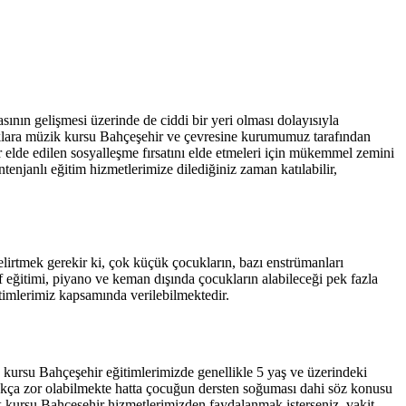
sının gelişmesi üzerinde de ciddi bir yeri olması dolayısıyla
uklara müzik kursu Bahçeşehir ve çevresine kurumumuz tarafından
r elde edilen sosyalleşme fırsatını elde etmeleri için mükemmel zemini
enjanlı eğitim hizmetlerimize dilediğiniz zaman katılabilir,
lirtmek gerekir ki, çok küçük çocukların, bazı enstrümanları
 eğitimi, piyano ve keman dışında çocukların alabileceği pek fazla
timlerimiz kapsamında verilebilmektedir.
kursu Bahçeşehir eğitimlerimizde genellikle 5 yaş ve üzerindeki
ukça zor olabilmekte hatta çocuğun dersten soğuması dahi söz konusu
ik kursu Bahçeşehir hizmetlerimizden faydalanmak isterseniz, vakit