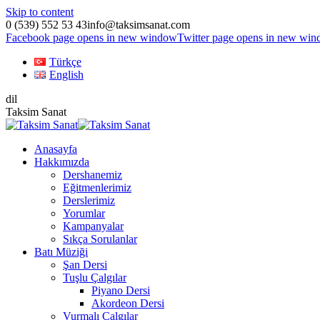
Skip to content
0 (539) 552 53 43
info@taksimsanat.com
Facebook page opens in new window
Twitter page opens in new wi
Türkçe
English
dil
Taksim Sanat
Anasayfa
Hakkımızda
Dershanemiz
Eğitmenlerimiz
Derslerimiz
Yorumlar
Kampanyalar
Sıkça Sorulanlar
Batı Müziği
Şan Dersi
Tuşlu Çalgılar
Piyano Dersi
Akordeon Dersi
Vurmalı Çalgılar