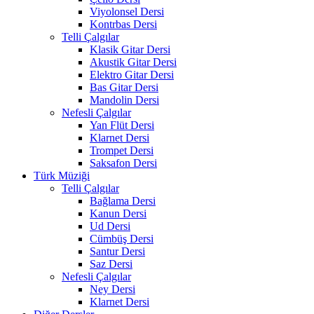
Viyolonsel Dersi
Kontrbas Dersi
Telli Çalgılar
Klasik Gitar Dersi
Akustik Gitar Dersi
Elektro Gitar Dersi
Bas Gitar Dersi
Mandolin Dersi
Nefesli Çalgılar
Yan Flüt Dersi
Klarnet Dersi
Trompet Dersi
Saksafon Dersi
Türk Müziği
Telli Çalgılar
Bağlama Dersi
Kanun Dersi
Ud Dersi
Cümbüş Dersi
Santur Dersi
Saz Dersi
Nefesli Çalgılar
Ney Dersi
Klarnet Dersi