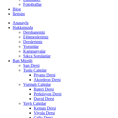
Fotoğraflar
Blog
İletişim
Anasayfa
Hakkımızda
Dershanemiz
Eğitmenlerimiz
Derslerimiz
Yorumlar
Kampanyalar
Sıkça Sorulanlar
Batı Müziği
Şan Dersi
Tuşlu Çalgılar
Piyano Dersi
Akordeon Dersi
Vurmalı Çalgılar
Bateri Dersi
Perküsyon Dersi
Davul Dersi
Yaylı Çalgılar
Keman Dersi
Viyola Dersi
Çello Dersi