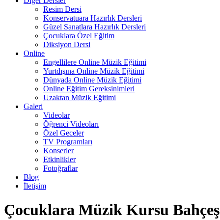
Diğer Dersler
Resim Dersi
Konservatuara Hazırlık Dersleri
Güzel Sanatlara Hazırlık Dersleri
Çocuklara Özel Eğitim
Diksiyon Dersi
Online
Engellilere Online Müzik Eğitimi
Yurtdışına Online Müzik Eğitimi
Dünyada Online Müzik Eğitimi
Online Eğitim Gereksinimleri
Uzaktan Müzik Eğitimi
Galeri
Videolar
Öğrenci Videoları
Özel Geceler
TV Programları
Konserler
Etkinlikler
Fotoğraflar
Blog
İletişim
Çocuklara Müzik Kursu Bahçeş