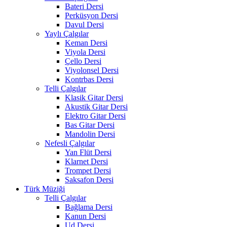
Bateri Dersi
Perküsyon Dersi
Davul Dersi
Yaylı Çalgılar
Keman Dersi
Viyola Dersi
Çello Dersi
Viyolonsel Dersi
Kontrbas Dersi
Telli Çalgılar
Klasik Gitar Dersi
Akustik Gitar Dersi
Elektro Gitar Dersi
Bas Gitar Dersi
Mandolin Dersi
Nefesli Çalgılar
Yan Flüt Dersi
Klarnet Dersi
Trompet Dersi
Saksafon Dersi
Türk Müziği
Telli Çalgılar
Bağlama Dersi
Kanun Dersi
Ud Dersi