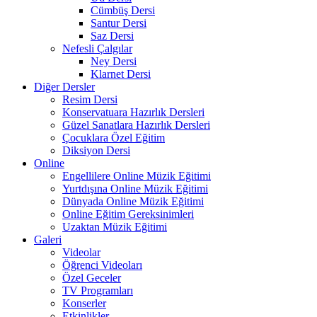
Cümbüş Dersi
Santur Dersi
Saz Dersi
Nefesli Çalgılar
Ney Dersi
Klarnet Dersi
Diğer Dersler
Resim Dersi
Konservatuara Hazırlık Dersleri
Güzel Sanatlara Hazırlık Dersleri
Çocuklara Özel Eğitim
Diksiyon Dersi
Online
Engellilere Online Müzik Eğitimi
Yurtdışına Online Müzik Eğitimi
Dünyada Online Müzik Eğitimi
Online Eğitim Gereksinimleri
Uzaktan Müzik Eğitimi
Galeri
Videolar
Öğrenci Videoları
Özel Geceler
TV Programları
Konserler
Etkinlikler