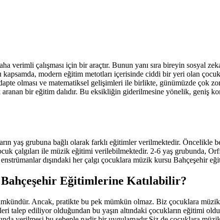
a verimli çalışması için bir araçtır. Bunun yanı sıra bireyin sosyal zeka
 kapsamda, modern eğitim metotları içerisinde ciddi bir yeri olan çoc
dapte olması ve matematiksel gelişimleri ile birlikte, günümüzde çok zo
ranan bir eğitim dalıdır. Bu eksikliğin giderilmesine yönelik, geniş kont
 yaş grubuna bağlı olarak farklı eğitimler verilmektedir. Öncelikle be
k çalgıları ile müzik eğitimi verilebilmektedir. 2-6 yaş grubunda, Orff
 enstrümanlar dışındaki her çalgı çocuklara müzik kursu Bahçeşehir eği
ahçeşehir Eğitimlerine Katılabilir?
 mümkündür. Ancak, pratikte bu pek mümkün olmaz. Biz çocuklara müzik 
ri talep ediliyor olduğundan bu yaşın altındaki çocukların eğitimi old
altında verilmesi bu sebeple nadir bir uygulamadır.Siz de çocuklara müz