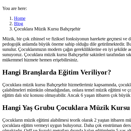
You are here:
Home
Blog
Çocuklara Müzik Kursu Bahçeşehir
Müzik, bir çok zihinsel ve fiziksel fonksiyonun harekete geçmesi ve dah
pedogojik anlamda büyük öneme sahip olduğu dile getirilmektedir. Bu
sunulur. Çocuklarımızın modern çağın gerekliliklerine en iyi şekilde a
sunuyoruz. Çocuklara müzik kursu Bahçeşehir sakinleri tarafından sık a
mükemmel hizmete hemen erişebilirsiniz.
Hangi Branşlarda Eğitim Veriliyor?
Çocuklara müzik kursu Bahçeşehir hizmetlerimiz kapsamında, çocukların
çalabilmeleri mümkün olmadığından, onlara temel müzik eğitimi ve çocu
eğitim dalı söz konusu olmayabilir. Ancak 6 yaşan itibaren çok büyük
Hangi Yaş Grubu Çocuklara Müzik Kursu B
Çocukların müzik eğitimi alabilmesi teorik olarak 2 yaştan itibaren
çocuklara eğitim vermeyi uygun buluyoruz. Daha çok enstrüman dersle
olmaktadır. Orff ve Suzuki metotları dışında kalan eğitimlerin 5 yaş 