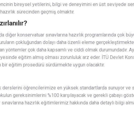
cinin bireysel yetilerini, bilgi ve deneyimini en üst seviyede se
 hazırlık sürecinden geçmiş olmaktır.
ırlanılır?
nda diğer konservatuar sınavlarına hazırlık programlarında çok büy
vuruların çokluğundan dolayı daha özenli eleme gerçekleştirmekt
nılan yöntemler çok daha kapsamlı ve ciddi olmak durumundadır. Ayn
iyesinde eğitim almış olması zorunluluk arz eder. İTÜ Devlet Kons
en bir eğitim prosedürü sürdürmekte uygun olacaktır.
k derslerini öğrencilerimize en yüksek standartlarda sunuyor ve
 okulun gereksinimlerini %100 karşılayacak ve gerekli çabayı gös
 sınavlarına hazırlık eğitimlerimiz hakkında daha detaylı bilgi al