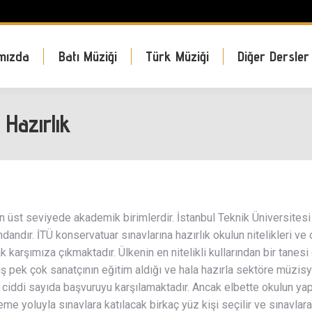
mızda
Batı Müziği
Türk Müziği
Diğer Dersler
Hazırlık
en üst seviyede akademik birimlerdir. İstanbul Teknik Üniversites
dandır. İTÜ konservatuar sınavlarına hazırlık okulun nitelikleri ve
k karşımıza çıkmaktadır. Ülkenin en nitelikli kullarından bir tane
pek çok sanatçının eğitim aldığı ve hala hazırla sektöre müzisye
ıl ciddi sayıda başvuruyu karşılamaktadır. Ancak elbette okulun y
me yoluyla sınavlara katılacak birkaç yüz kişi seçilir ve sınavlara