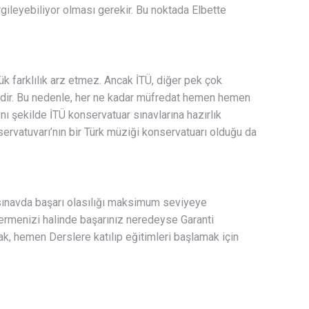
rgileyebiliyor olması gerekir. Bu noktada Elbette
ük farklılık arz etmez. Ancak İTÜ, diğer pek çok
edir. Bu nedenle, her ne kadar müfredat hemen hemen
ı şekilde İTÜ konservatuar sınavlarına hazırlık
ervatuvarı’nın bir Türk müziği konservatuarı olduğu da
 sınavda başarı olasılığı maksimum seviyeye
termenizi halinde başarınız neredeyse Garanti
mak, hemen Derslere katılıp eğitimleri başlamak için