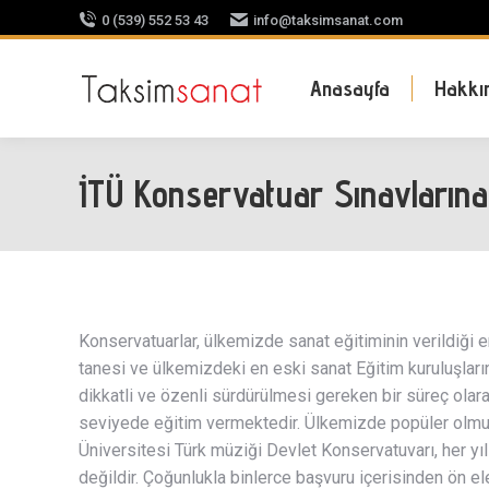
0 (539) 552 53 43
info@taksimsanat.com
Anasayfa
Hakkı
İTÜ Konservatuar Sınavlarına 
Konservatuarlar, ülkemizde sanat eğitiminin verildiği 
tanesi ve ülkemizdeki en eski sanat Eğitim kuruluşların
dikkatli ve özenli sürdürülmesi gereken bir süreç olara
seviyede eğitim vermektedir. Ülkemizde popüler olmuş 
Üniversitesi Türk müziği Devlet Konservatuvarı, her y
değildir. Çoğunlukla binlerce başvuru içerisinden ön ele