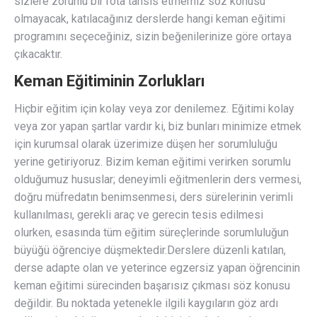
sizlere zorunlu bir rota tahsis etmemiz söz konusu
olmayacak, katılacağınız derslerde hangi keman eğitimi
programını seçeceğiniz, sizin beğenilerinize göre ortaya
çıkacaktır.
Keman Eğitiminin Zorlukları
Hiçbir eğitim için kolay veya zor denilemez. Eğitimi kolay
veya zor yapan şartlar vardır ki, biz bunları minimize etmek
için kurumsal olarak üzerimize düşen her sorumluluğu
yerine getiriyoruz. Bizim keman eğitimi verirken sorumlu
olduğumuz hususlar; deneyimli eğitmenlerin ders vermesi,
doğru müfredatın benimsenmesi, ders sürelerinin verimli
kullanılması, gerekli araç ve gerecin tesis edilmesi
olurken, esasında tüm eğitim süreçlerinde sorumluluğun
büyüğü öğrenciye düşmektedir.Derslere düzenli katılan,
derse adapte olan ve yeterince egzersiz yapan öğrencinin
keman eğitimi sürecinden başarısız çıkması söz konusu
değildir. Bu noktada yetenekle ilgili kaygıların göz ardı