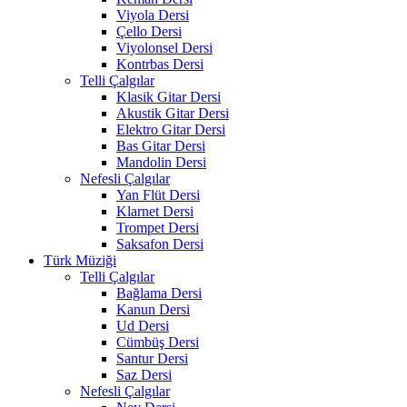
Viyola Dersi
Çello Dersi
Viyolonsel Dersi
Kontrbas Dersi
Telli Çalgılar
Klasik Gitar Dersi
Akustik Gitar Dersi
Elektro Gitar Dersi
Bas Gitar Dersi
Mandolin Dersi
Nefesli Çalgılar
Yan Flüt Dersi
Klarnet Dersi
Trompet Dersi
Saksafon Dersi
Türk Müziği
Telli Çalgılar
Bağlama Dersi
Kanun Dersi
Ud Dersi
Cümbüş Dersi
Santur Dersi
Saz Dersi
Nefesli Çalgılar