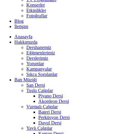
Konserler
Etkinlikler
Fotoğraflar
Blog
İletişim
Anasayfa
Hakkımızda
Dershanemiz
Eğitmenlerimiz
Derslerimiz
Yorumlar
Kampanyalar
Sıkça Sorulanlar
Batı Müziği
Şan Dersi
Tuşlu Çalgılar
Piyano Dersi
Akordeon Dersi
Vurmalı Çalgılar
Bateri Dersi
Perküsyon Dersi
Davul Dersi
Yaylı Çalgılar
Keman Dersi