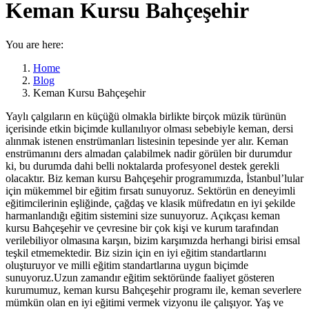
Keman Kursu Bahçeşehir
You are here:
Home
Blog
Keman Kursu Bahçeşehir
Yaylı çalgıların en küçüğü olmakla birlikte birçok müzik türünün
içerisinde etkin biçimde kullanılıyor olması sebebiyle keman, dersi
alınmak istenen enstrümanları listesinin tepesinde yer alır. Keman
enstrümanını ders almadan çalabilmek nadir görülen bir durumdur
ki, bu durumda dahi belli noktalarda profesyonel destek gerekli
olacaktır. Biz keman kursu Bahçeşehir programımızda, İstanbul’lular
için mükemmel bir eğitim fırsatı sunuyoruz. Sektörün en deneyimli
eğitimcilerinin eşliğinde, çağdaş ve klasik müfredatın en iyi şekilde
harmanlandığı eğitim sistemini size sunuyoruz. Açıkçası keman
kursu Bahçeşehir ve çevresine bir çok kişi ve kurum tarafından
verilebiliyor olmasına karşın, bizim karşımızda herhangi birisi emsal
teşkil etmemektedir. Biz sizin için en iyi eğitim standartlarını
oluşturuyor ve milli eğitim standartlarına uygun biçimde
sunuyoruz.Uzun zamandır eğitim sektöründe faaliyet gösteren
kurumumuz, keman kursu Bahçeşehir programı ile, keman severlere
mümkün olan en iyi eğitimi vermek vizyonu ile çalışıyor. Yaş ve