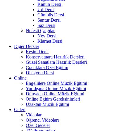
Kanun Dersi
Ud Dersi
Cümbüş Dersi
Santur Dersi
Saz Dersi
Nefesli Çalgılar
Ney Dersi
Klarnet Dersi
Diğer Dersler
Resim Dersi
Konservatuara Hazırlık Dersleri
Güzel Sanatlara Hazırlık Dersleri
Çocuklara Özel Eğitim
Diksiyon Dersi
Online
Engellilere Online Müzik Eğitimi
Yurtdışına Online Müzik Eğitimi
Dünyada Online Müzik Eğitimi
Online Eğitim Gereksinimleri
Uzaktan Müzik Eğitimi
Galeri
Videolar
Öğrenci Videoları
Özel Geceler
TV Programları