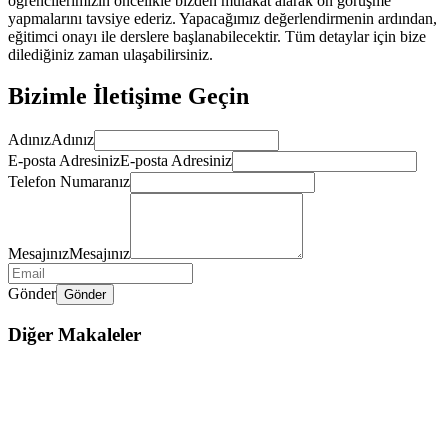
öğrencilerimizin öncelikle bizden mülakat alarak ön görüşme
yapmalarını tavsiye ederiz. Yapacağımız değerlendirmenin ardından,
eğitimci onayı ile derslere başlanabilecektir. Tüm detaylar için bize
dilediğiniz zaman ulaşabilirsiniz.
Bizimle İletişime Geçin
Adınız
Adınız
E-posta Adresiniz
E-posta Adresiniz
Telefon Numaranız
Mesajınız
Mesajınız
Gönder
Gönder
Diğer Makaleler