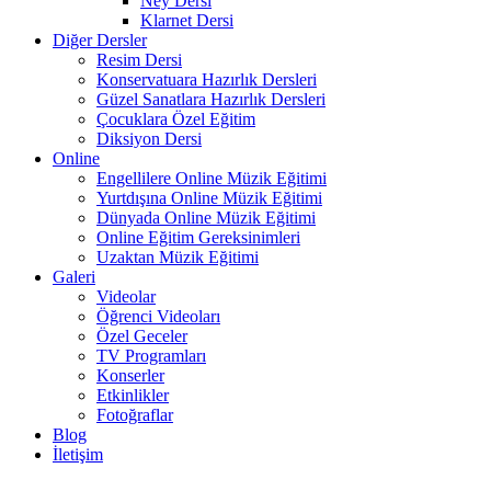
Ney Dersi
Klarnet Dersi
Diğer Dersler
Resim Dersi
Konservatuara Hazırlık Dersleri
Güzel Sanatlara Hazırlık Dersleri
Çocuklara Özel Eğitim
Diksiyon Dersi
Online
Engellilere Online Müzik Eğitimi
Yurtdışına Online Müzik Eğitimi
Dünyada Online Müzik Eğitimi
Online Eğitim Gereksinimleri
Uzaktan Müzik Eğitimi
Galeri
Videolar
Öğrenci Videoları
Özel Geceler
TV Programları
Konserler
Etkinlikler
Fotoğraflar
Blog
İletişim