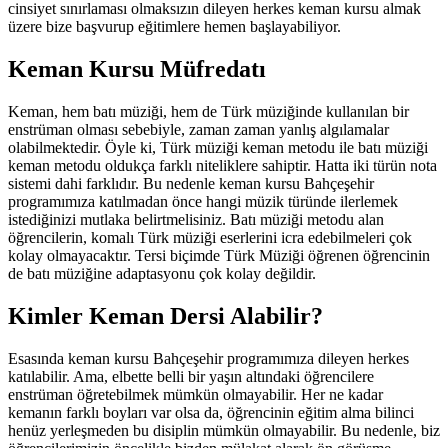
cinsiyet sınırlaması olmaksızın dileyen herkes keman kursu almak
üzere bize başvurup eğitimlere hemen başlayabiliyor.
Keman Kursu Müfredatı
Keman, hem batı müziği, hem de Türk müziğinde kullanılan bir
enstrüman olması sebebiyle, zaman zaman yanlış algılamalar
olabilmektedir. Öyle ki, Türk müziği keman metodu ile batı müziği
keman metodu oldukça farklı niteliklere sahiptir. Hatta iki türün nota
sistemi dahi farklıdır. Bu nedenle keman kursu Bahçeşehir
programımıza katılmadan önce hangi müzik türünde ilerlemek
istediğinizi mutlaka belirtmelisiniz. Batı müziği metodu alan
öğrencilerin, komalı Türk müziği eserlerini icra edebilmeleri çok
kolay olmayacaktır. Tersi biçimde Türk Müziği öğrenen öğrencinin
de batı müziğine adaptasyonu çok kolay değildir.
Kimler Keman Dersi Alabilir?
Esasında keman kursu Bahçeşehir programımıza dileyen herkes
katılabilir. Ama, elbette belli bir yaşın altındaki öğrencilere
enstrüman öğretebilmek mümkün olmayabilir. Her ne kadar
kemanın farklı boyları var olsa da, öğrencinin eğitim alma bilinci
henüz yerleşmeden bu disiplin mümkün olmayabilir. Bu nedenle, biz