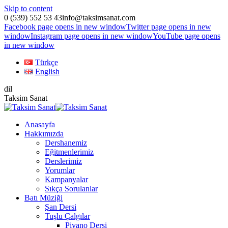
Skip to content
0 (539) 552 53 43
info@taksimsanat.com
Facebook page opens in new window
Twitter page opens in new
window
Instagram page opens in new window
YouTube page opens
in new window
Türkçe
English
dil
Taksim Sanat
Anasayfa
Hakkımızda
Dershanemiz
Eğitmenlerimiz
Derslerimiz
Yorumlar
Kampanyalar
Sıkça Sorulanlar
Batı Müziği
Şan Dersi
Tuşlu Çalgılar
Piyano Dersi