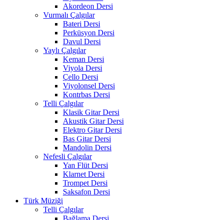
Akordeon Dersi
Vurmalı Çalgılar
Bateri Dersi
Perküsyon Dersi
Davul Dersi
Yaylı Çalgılar
Keman Dersi
Viyola Dersi
Çello Dersi
Viyolonsel Dersi
Kontrbas Dersi
Telli Çalgılar
Klasik Gitar Dersi
Akustik Gitar Dersi
Elektro Gitar Dersi
Bas Gitar Dersi
Mandolin Dersi
Nefesli Çalgılar
Yan Flüt Dersi
Klarnet Dersi
Trompet Dersi
Saksafon Dersi
Türk Müziği
Telli Çalgılar
Bağlama Dersi