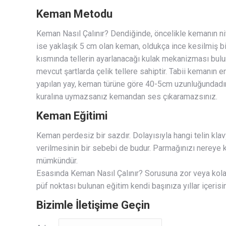
Keman Metodu
Keman Nasıl Çalınır? Dendiğinde, öncelikle kemanın nit
ise yaklaşık 5 cm olan keman, oldukça ince kesilmiş bir
kısmında tellerin ayarlanacağı kulak mekanizması bulu
mevcut şartlarda çelik tellere sahiptir. Tabii kemanın 
yapılan yay, keman türüne göre 40-5cm uzunluğundadır v
kuralına uymazsanız kemandan ses çıkaramazsınız.
Keman Eğitimi
Keman perdesiz bir sazdır. Dolayısıyla hangi telin kl
verilmesinin bir sebebi de budur. Parmağınızı nereye k
mümkündür.
Esasında Keman Nasıl Çalınır? Sorusuna zor veya kola
püf noktası bulunan eğitim kendi başınıza yıllar içeris
Bizimle İletişime Geçin
Adınız