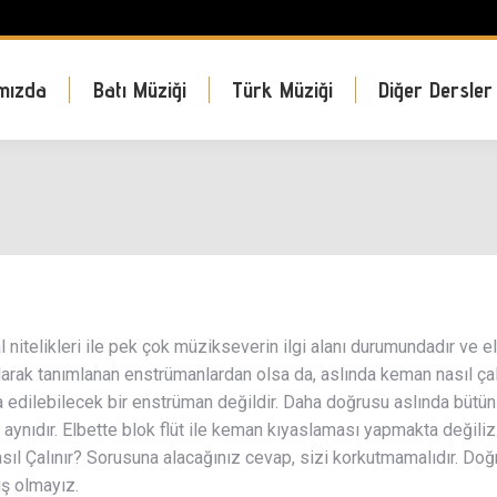
mızda
Batı Müziği
Türk Müziği
Diğer Dersler
itelikleri ile pek çok müzikseverin ilgi alanı durumundadır ve 
arak tanımlanan enstrümanlardan olsa da, aslında keman nasıl çal
ia edilebilecek bir enstrüman değildir. Daha doğrusu aslında bütü
te aynıdır. Elbette blok flüt ile keman kıyaslaması yapmakta değil
sıl Çalınır? Sorusuna alacağınız cevap, sizi korkutmamalıdır. Doğ
ş olmayız.