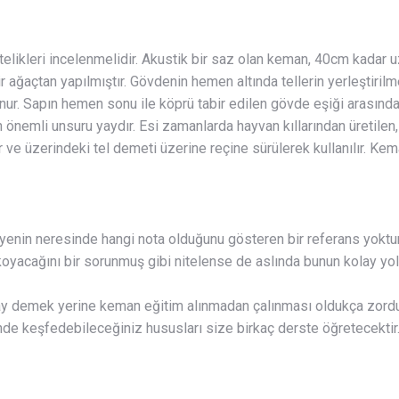
elikleri incelenmelidir. Akustik bir saz olan keman, 40cm kadar uz
 ağaçtan yapılmıştır. Gövdenin hemen altında tellerin yerleştirilm
nur. Sapın hemen sonu ile köprü tabir edilen gövde eşiği arasında
en önemli unsuru yaydır. Esi zamanlarda hayvan kıllarından üretil
e üzerindeki tel demeti üzerine reçine sürülerek kullanılır. Kema
avyenin neresinde hangi nota olduğunu gösteren bir referans yoktu
oyacağını bir sorunmuş gibi nitelense de aslında bunun kolay yol
y demek yerine keman eğitim alınmadan çalınması oldukça zordu
inde keşfedebileceğiniz hususları size birkaç derste öğretecektir