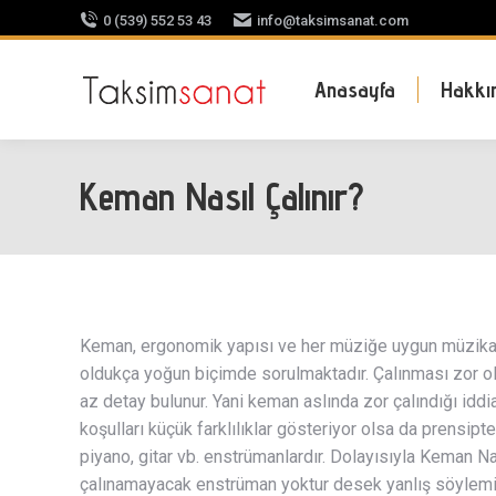
0 (539) 552 53 43
info@taksimsanat.com
Anasayfa
Hakkı
Keman Nasıl Çalınır?
Keman, ergonomik yapısı ve her müziğe uygun müzikal n
oldukça yoğun biçimde sorulmaktadır. Çalınması zor ol
az detay bulunur. Yani keman aslında zor çalındığı idd
koşulları küçük farklılıklar gösteriyor olsa da prensip
piyano, gitar vb. enstrümanlardır. Dolayısıyla Keman Na
çalınamayacak enstrüman yoktur desek yanlış söylemi