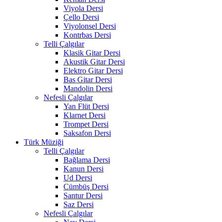
Viyola Dersi
Çello Dersi
Viyolonsel Dersi
Kontrbas Dersi
Telli Çalgılar
Klasik Gitar Dersi
Akustik Gitar Dersi
Elektro Gitar Dersi
Bas Gitar Dersi
Mandolin Dersi
Nefesli Çalgılar
Yan Flüt Dersi
Klarnet Dersi
Trompet Dersi
Saksafon Dersi
Türk Müziği
Telli Çalgılar
Bağlama Dersi
Kanun Dersi
Ud Dersi
Cümbüş Dersi
Santur Dersi
Saz Dersi
Nefesli Çalgılar