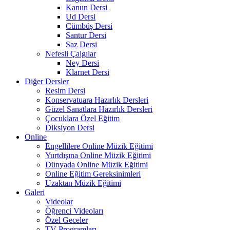
Kanun Dersi
Ud Dersi
Cümbüş Dersi
Santur Dersi
Saz Dersi
Nefesli Çalgılar
Ney Dersi
Klarnet Dersi
Diğer Dersler
Resim Dersi
Konservatuara Hazırlık Dersleri
Güzel Sanatlara Hazırlık Dersleri
Çocuklara Özel Eğitim
Diksiyon Dersi
Online
Engellilere Online Müzik Eğitimi
Yurtdışına Online Müzik Eğitimi
Dünyada Online Müzik Eğitimi
Online Eğitim Gereksinimleri
Uzaktan Müzik Eğitimi
Galeri
Videolar
Öğrenci Videoları
Özel Geceler
TV Programları