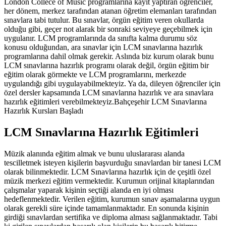
London Collece of Music programlarına kayıt yaptıran öğrenciler,
her dönem, merkez tarafından atanan öğretim elemanları tarafından
sınavlara tabi tutulur. Bu sınavlar, örgün eğitim veren okullarda
olduğu gibi, geçer not alarak bir sonraki seviyeye geçebilmek için
uygulanır. LCM programlarında da sınıfta kalma durumu söz
konusu olduğundan, ara sınavlar için LCM sınavlarına hazırlık
programlarına dahil olmak gerekir. Aslında biz kurum olarak bunu
LCM sınavlarına hazırlık programı olarak değil, örgün eğitim bir
eğitim olarak görmekte ve LCM programlarını, merkezde
uygulandığı gibi uygulayabilmekteyiz. Ya da, dileyen öğrenciler için
özel dersler kapsamında LCM sınavlarına hazırlık ve ara sınavlara
hazırlık eğitimleri verebilmekteyiz.Bahçeşehir LCM Sınavlarına
Hazırlık Kursları Başladı
LCM Sınavlarına Hazırlık Eğitimleri
Müzik alanında eğitim almak ve bunu uluslararası alanda
tescilletmek isteyen kişilerin başvurduğu sınavlardan bir tanesi LCM
olarak bilinmektedir. LCM Sınavlarına hazırlık için de çeşitli özel
müzik merkezi eğitim vermektedir. Kurumun orijinal kitaplarından
çalışmalar yaparak kişinin seçtiği alanda en iyi olması
hedeflenmektedir. Verilen eğitim, kurumun sınav aşamalarına uygun
olarak gerekli süre içinde tamamlanmaktadır. En sonunda kişinin
girdiği sınavlardan sertifika ve diploma alması sağlanmaktadır. Tabi