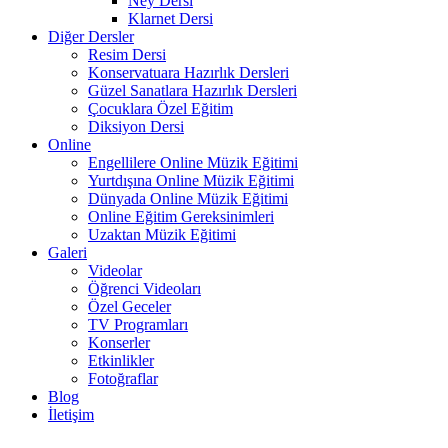
Ney Dersi
Klarnet Dersi
Diğer Dersler
Resim Dersi
Konservatuara Hazırlık Dersleri
Güzel Sanatlara Hazırlık Dersleri
Çocuklara Özel Eğitim
Diksiyon Dersi
Online
Engellilere Online Müzik Eğitimi
Yurtdışına Online Müzik Eğitimi
Dünyada Online Müzik Eğitimi
Online Eğitim Gereksinimleri
Uzaktan Müzik Eğitimi
Galeri
Videolar
Öğrenci Videoları
Özel Geceler
TV Programları
Konserler
Etkinlikler
Fotoğraflar
Blog
İletişim