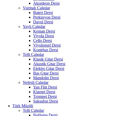
Akordeon Dersi
Vurmalı Çalgılar
Bateri Dersi
Perküsyon Dersi
Davul Dersi
Yaylı Çalgılar
Keman Dersi
Viyola Dersi
Çello Dersi
Viyolonsel Dersi
Kontrbas Dersi
Telli Çalgılar
Klasik Gitar Dersi
Akustik Gitar Dersi
Elektro Gitar Dersi
Bas Gitar Dersi
Mandolin Dersi
Nefesli Çalgılar
Yan Flüt Dersi
Klarnet Dersi
Trompet Dersi
Saksafon Dersi
Türk Müziği
Telli Çalgılar
Bağlama Dersi