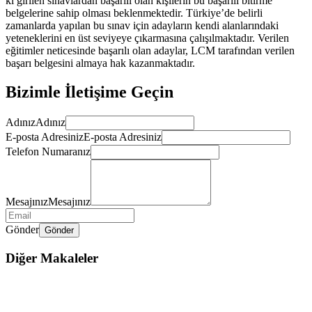
ki girilen sınavlardan başarılı olan kişilerin bu başarılı bitirme
belgelerine sahip olması beklenmektedir. Türkiye’de belirli
zamanlarda yapılan bu sınav için adayların kendi alanlarındaki
yeteneklerini en üst seviyeye çıkarmasına çalışılmaktadır. Verilen
eğitimler neticesinde başarılı olan adaylar, LCM tarafından verilen
başarı belgesini almaya hak kazanmaktadır.
Bizimle İletişime Geçin
Adınız
Adınız
E-posta Adresiniz
E-posta Adresiniz
Telefon Numaranız
Mesajınız
Mesajınız
Gönder
Gönder
Diğer Makaleler