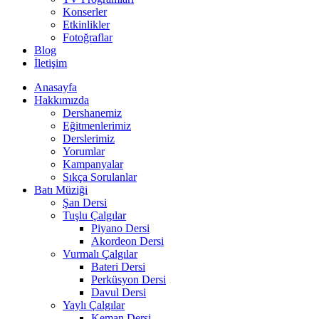
Konserler
Etkinlikler
Fotoğraflar
Blog
İletişim
Anasayfa
Hakkımızda
Dershanemiz
Eğitmenlerimiz
Derslerimiz
Yorumlar
Kampanyalar
Sıkça Sorulanlar
Batı Müziği
Şan Dersi
Tuşlu Çalgılar
Piyano Dersi
Akordeon Dersi
Vurmalı Çalgılar
Bateri Dersi
Perküsyon Dersi
Davul Dersi
Yaylı Çalgılar
Keman Dersi