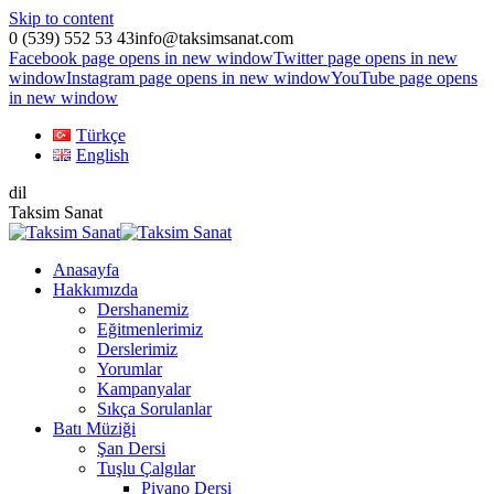
Skip to content
0 (539) 552 53 43
info@taksimsanat.com
Facebook page opens in new window
Twitter page opens in new
window
Instagram page opens in new window
YouTube page opens
in new window
Türkçe
English
dil
Taksim Sanat
Anasayfa
Hakkımızda
Dershanemiz
Eğitmenlerimiz
Derslerimiz
Yorumlar
Kampanyalar
Sıkça Sorulanlar
Batı Müziği
Şan Dersi
Tuşlu Çalgılar
Piyano Dersi