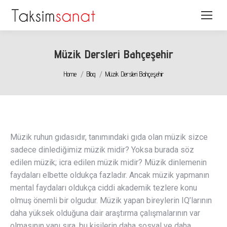
Müzik Dersleri Bahçeşehir
You are here:
Home
Blog
Müzik Dersleri Bahçeşehir
Müzik ruhun gıdasıdır, tanımındaki gıda olan müzik sizce
sadece dinlediğimiz müzik midir? Yoksa burada söz
edilen müzik; icra edilen müzik midir? Müzik dinlemenin
faydaları elbette oldukça fazladır. Ancak müzik yapmanın
mental faydaları oldukça ciddi akademik tezlere konu
olmuş önemli bir olgudur. Müzik yapan bireylerin IQ’larının
daha yüksek olduğuna dair araştırma çalışmalarının var
olmasının yanı sıra, bu kişilerin daha sosyal ve daha