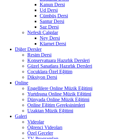
Kanun Dersi
Ud Dersi
Cümbüş Dersi
Santur Dersi
Saz Dersi
Nefesli Çalgılar
Ney Dersi
Klarnet Dersi
Diğer Dersler
Resim Dersi
Konservatuara Hazırlık Dersleri
Güzel Sanatlara Hazırlık Dersleri
Çocuklara Özel Eğitim
Diksiyon Dersi
Online
Engellilere Online Müzik Eğitimi
Yurtdışına Online Müzik Eğitimi
Dünyada Online Müzik Eğitimi
Online Eğitim Gereksinimleri
Uzaktan Müzik Eğitimi
Galeri
Videolar
Öğrenci Videoları
Özel Geceler
TV Programları