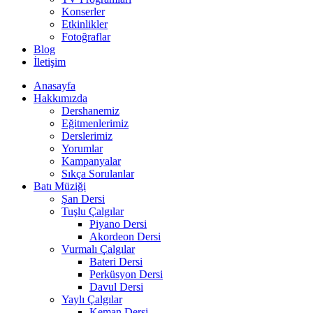
Konserler
Etkinlikler
Fotoğraflar
Blog
İletişim
Anasayfa
Hakkımızda
Dershanemiz
Eğitmenlerimiz
Derslerimiz
Yorumlar
Kampanyalar
Sıkça Sorulanlar
Batı Müziği
Şan Dersi
Tuşlu Çalgılar
Piyano Dersi
Akordeon Dersi
Vurmalı Çalgılar
Bateri Dersi
Perküsyon Dersi
Davul Dersi
Yaylı Çalgılar
Keman Dersi