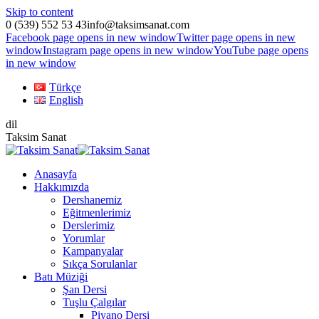
Skip to content
0 (539) 552 53 43
info@taksimsanat.com
Facebook page opens in new window
Twitter page opens in new
window
Instagram page opens in new window
YouTube page opens
in new window
Türkçe
English
dil
Taksim Sanat
Anasayfa
Hakkımızda
Dershanemiz
Eğitmenlerimiz
Derslerimiz
Yorumlar
Kampanyalar
Sıkça Sorulanlar
Batı Müziği
Şan Dersi
Tuşlu Çalgılar
Piyano Dersi