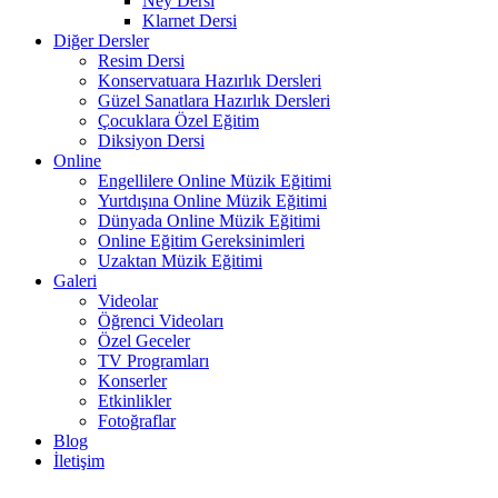
Ney Dersi
Klarnet Dersi
Diğer Dersler
Resim Dersi
Konservatuara Hazırlık Dersleri
Güzel Sanatlara Hazırlık Dersleri
Çocuklara Özel Eğitim
Diksiyon Dersi
Online
Engellilere Online Müzik Eğitimi
Yurtdışına Online Müzik Eğitimi
Dünyada Online Müzik Eğitimi
Online Eğitim Gereksinimleri
Uzaktan Müzik Eğitimi
Galeri
Videolar
Öğrenci Videoları
Özel Geceler
TV Programları
Konserler
Etkinlikler
Fotoğraflar
Blog
İletişim