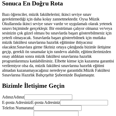
Sonuca En Doğru Rota
Bazı öğrenciler, müzik fakültelerini; ikinci seviye sınav
gerektirmediği için daha kolay zannetmektedir. Oysa Müzik
Okullarında ikinci seviye sınav vardır ve uygulamalı olarak yetenek
sınavı biçiminde gerçekleşir. Bir enstrüman çalıyor olmanız ve/veya
sesinizin çok güzel olması bu sınavlarda başarı gösterebilmeniz için
yeterli olmayacak. Sınavlarda başarı gösterebilmek için mutlaka
müzik fakültesi sınavlarına hazırlık eğitimine ihtiyacınız
olacaktır.Sınavlara girme fikriniz ortaya çıktığında bizimle iletişime
geçip, gerekli ön sınamalar için randevu alabilir, eğitimcilerimizden
onay aldıktan sonra müzik fakültesi sınavlarına hazırlık
programlarımıza katılabilirsiniz. Elbette kimse için kazanma garantisi
verilemiyor olsa da, müzik fakültesi sınavlarına hazırlık eğitimi
almadan kazanamayacağınız neredeyse garantidir.Müzik Fakültesi
Sınavlarına Hazırlık Bahçeşehir Şubemizde Başlamaıştır.
Bizimle İletişime Geçin
Adınız
Adınız
E-posta Adresiniz
E-posta Adresiniz
Telefon Numaranız