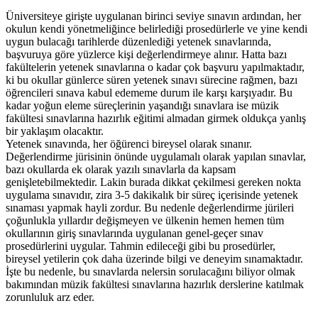
Üniversiteye girişte uygulanan birinci seviye sınavın ardından, her
okulun kendi yönetmeliğince belirlediği prosedürlerle ve yine kendi
uygun bulacağı tarihlerde düzenlediği yetenek sınavlarında,
başvuruya göre yüzlerce kişi değerlendirmeye alınır. Hatta bazı
fakültelerin yetenek sınavlarına o kadar çok başvuru yapılmaktadır,
ki bu okullar günlerce süren yetenek sınavı sürecine rağmen, bazı
öğrencileri sınava kabul edememe durum ile karşı karşıyadır. Bu
kadar yoğun eleme süreçlerinin yaşandığı sınavlara ise müzik
fakültesi sınavlarına hazırlık eğitimi almadan girmek oldukça yanlış
bir yaklaşım olacaktır.
Yetenek sınavında, her öğürenci bireysel olarak sınanır.
Değerlendirme jürisinin önünde uygulamalı olarak yapılan sınavlar,
bazı okullarda ek olarak yazılı sınavlarla da kapsam
genişletebilmektedir. Lakin burada dikkat çekilmesi gereken nokta
uygulama sınavıdır, zira 3-5 dakikalık bir süreç içerisinde yetenek
sınaması yapmak hayli zordur. Bu nedenle değerlendirme jürileri
çoğunlukla yıllardır değişmeyen ve ülkenin hemen hemen tüm
okullarının giriş sınavlarında uygulanan genel-geçer sınav
prosedürlerini uygular. Tahmin edileceği gibi bu prosedürler,
bireysel yetilerin çok daha üzerinde bilgi ve deneyim sınamaktadır.
İşte bu nedenle, bu sınavlarda nelersin sorulacağını biliyor olmak
bakımından müzik fakültesi sınavlarına hazırlık derslerine katılmak
zorunluluk arz eder.