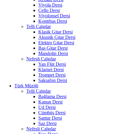
Viyola Dersi
Çello Dersi
Viyolonsel Dersi
Kontrbas Dersi
Telli Çalgılar
Klasik Gitar Dersi
Akustik Gitar Dersi
Elektro Gitar Dersi
Bas Gitar Dersi
Mandolin Dersi
Nefesli Çalgılar
Yan Flüt Dersi
Klarnet Dersi
Trompet Dersi
Saksafon Dersi
Türk Müziği
Telli Çalgılar
Bağlama Dersi
Kanun Dersi
Ud Dersi
Cümbüş Dersi
Santur Dersi
Saz Dersi
Nefesli Çalgılar