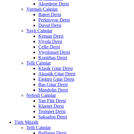
Akordeon Dersi
Vurmalı Çalgılar
Bateri Dersi
Perküsyon Dersi
Davul Dersi
Yaylı Çalgılar
Keman Dersi
Viyola Dersi
Çello Dersi
Viyolonsel Dersi
Kontrbas Dersi
Telli Çalgılar
Klasik Gitar Dersi
Akustik Gitar Dersi
Elektro Gitar Dersi
Bas Gitar Dersi
Mandolin Dersi
Nefesli Çalgılar
Yan Flüt Dersi
Klarnet Dersi
Trompet Dersi
Saksafon Dersi
Türk Müziği
Telli Çalgılar
Bağlama Dersi