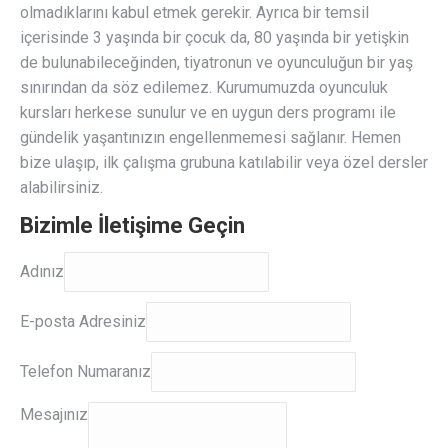
olmadıklarını kabul etmek gerekir. Ayrıca bir temsil
içerisinde 3 yaşında bir çocuk da, 80 yaşında bir yetişkin
de bulunabileceğinden, tiyatronun ve oyunculuğun bir yaş
sınırından da söz edilemez. Kurumumuzda oyunculuk
kursları herkese sunulur ve en uygun ders programı ile
gündelik yaşantınızın engellenmemesi sağlanır. Hemen
bize ulaşıp, ilk çalışma grubuna katılabilir veya özel dersler
alabilirsiniz.
Bizimle İletişime Geçin
Adınız
Adınız
E-
E-posta Adresiniz
posta
Adresiniz
Telefon Numaranız
Mesajınız
Mesajınız