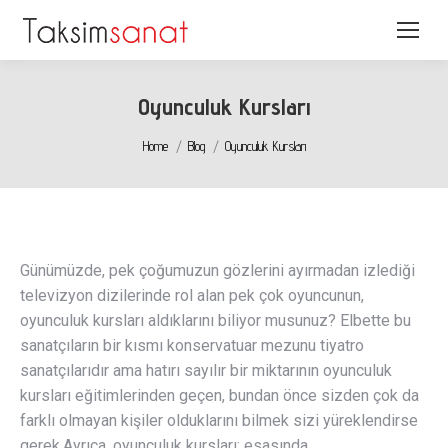
Oyunculuk Kursları
You are here:
Home
Blog
Oyunculuk Kursları
Günümüzde, pek çoğumuzun gözlerini ayırmadan izlediği
televizyon dizilerinde rol alan pek çok oyuncunun,
oyunculuk kursları aldıklarını biliyor musunuz? Elbette bu
sanatçıların bir kısmı konservatuar mezunu tiyatro
sanatçılarıdır ama hatırı sayılır bir miktarının oyunculuk
kursları eğitimlerinden geçen, bundan önce sizden çok da
farklı olmayan kişiler olduklarını bilmek sizi yüreklendirse
gerek.Ayrıca, oyunculuk kursları; esasında