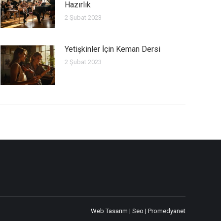
Hazırlık
2 Şubat 2023
Yetişkinler İçin Keman Dersi
2 Şubat 2023
Web Tasarım
|
Seo
| Promedyanet