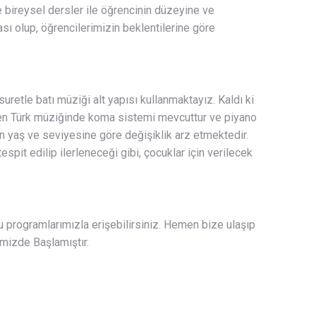
e bireysel dersler ile öğrencinin düzeyine ve
sı olup, öğrencilerimizin beklentilerine göre
retle batı müziği alt yapısı kullanmaktayız. Kaldı ki
iken Türk müziğinde koma sistemi mevcuttur ve piyano
in yaş ve seviyesine göre değişiklik arz etmektedir.
it edilip ilerleneceği gibi, çocuklar için verilecek
lu programlarımızla erişebilirsiniz. Hemen bize ulaşıp
emizde Başlamıştır.