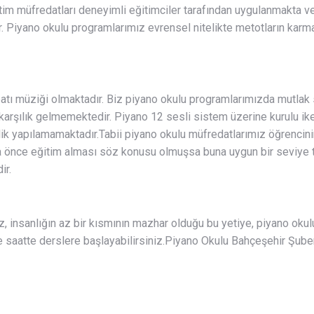
ğitim müfredatları deneyimli eğitimciler tarafından uygulanmakta v
r. Piyano okulu programlarımız evrensel nitelikte metotların karma
atı müziği olmaktadır. Biz piyano okulu programlarımızda mutlak su
 karşılık gelmemektedir. Piyano 12 sesli sistem üzerine kurulu 
şlik yapılamamaktadır.Tabii piyano okulu müfredatlarımız öğrencin
 önce eğitim alması söz konusu olmuşsa buna uygun bir seviye tesp
ir.
nız, insanlığın az bir kısmının mazhar olduğu bu yetiye, piyano oku
ve saatte derslere başlayabilirsiniz.Piyano Okulu Bahçeşehir Şub