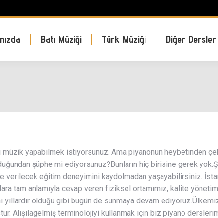
mızda
Batı Müziği
Türk Müziği
Diğer Dersler
bi müzik yapabilmek istiyorsunuz. Ama piyanonun heybetinden çek
olduğundan şüphe mi ediyorsunuz?Bunların hiç birisine gerek yok
ze verilecek eğitim deneyimini kaydolmadan yaşayabilirsiniz. İstan
yaçlara tam anlamıyla cevap veren fiziksel ortamımız, kalite yöne
ni yıllardır olduğu gibi bugün de sunmaya devam ediyoruz.Ülkemizd
ur. Alışılagelmiş terminolojiyi kullanmak için biz piyano dersleri