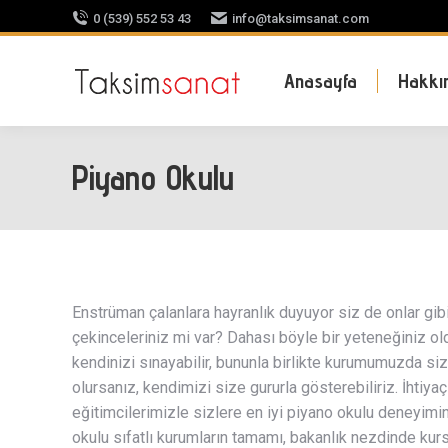
0 (539) 552 53 43
info@taksimsanat.com
Anasayfa
Hakkı
Piyano Okulu
Enstrüman çalanlara hayranlık duyuyor siz de onlar gi
çekinceleriniz mi var? Dahası böyle bir yeteneğiniz 
kendinizi sınayabilir, bununla birlikte kurumumuzda si
olursanız, kendimizi size gururla gösterebiliriz. İhti
eğitimcilerimizle sizlere en iyi piyano okulu deneyimi
okulu sıfatlı kurumların tamamı, bakanlık nezdinde kurst