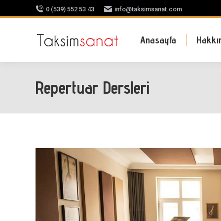
0 (539) 552 53 43
info@taksimsanat.com
Anasayfa
Hakkı
Repertuar Dersleri