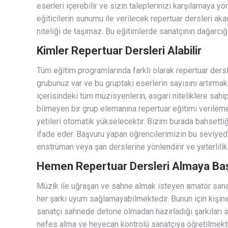
eserleri içerebilir ve sizin taleplerinizi karşılamaya y
eğiticilerin sunumu ile verilecek repertuar dersleri 
niteliği de taşımaz. Bu eğitimlerde sanatçının dağarcı
Kimler Repertuar Dersleri Alabilir
Tüm eğitim programlarında farklı olarak repertuar dersle
grubunuz var ve bu gruptaki eserlerin sayısını artırmak 
içerisindeki tüm müzisyenlerin, asgari niteliklere sahip
bilmeyen bir grup elemanına repertuar eğitimi verileme
yetileri otomatik yükselecektir. Bizim burada bahsetti
ifade eder. Başvuru yapan öğrencilerimizin bu seviyed
enstrüman veya şan derslerine yönlendirir ve yeterlilik
Hemen Repertuar Dersleri Almaya Başl
Müzik ile uğraşan ve sahne almak isteyen amatör sanatç
her şarkı uyum sağlamayabilmektedir. Bunun için kişin
sanatçı sahnede detone olmadan hazırladığı şarkıları
nefes alma ve heyecan kontrolü sanatçıya öğretilmekte