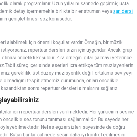
önelik olarak programlanır. Uzun yıllarını sahnede geçirmiş usta
akademik detay içermemekle birlikte bir enstrüman veya
şan dersi
ğının genişletilmesi söz konusudur.
ri alabilmek için önemli koşullar vardır. Örneğin, bir müzik
istiyorsanız, repertuar dersleri sizin için uygundur. Ancak, grup
 olması öncelikli koşuldur. Zira örneğin; gitar çalmayı yeterince
z.Tabii süreç içerisinde eserleri icra ettikçe tüm müzisyenlerin
ğimiz gereklilik, üst düzey müzisyenlik değil, ortalama seviyeyi
e olmadığını tespit etmemiz durumunda, onları öncelikle
 kazandıktan sonra repertuar dersleri almalarını sağlarız.
ayabilirsiniz
ılar için repertuar dersleri verilmektedir. Her şarkıcının sesine
in öncelikle ses tonunu tanıması sağlanmalıdır. Bu sayede her
 söyleyebilmektedir. Nefes egzersizleri sayesinde de doğru
dir. Bütün bunlar sahnede sesin daha iyi kontrol edilmesini