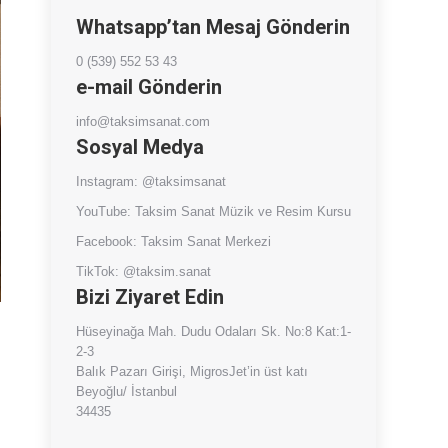
Whatsapp’tan Mesaj Gönderin
0 (539) 552 53 43
e-mail Gönderin
info@taksimsanat.com
Sosyal Medya
Instagram:
@taksimsanat
YouTube:
Taksim Sanat Müzik ve Resim Kursu
Facebook:
Taksim Sanat Merkezi
TikTok:
@taksim.sanat
Bizi Ziyaret Edin
Hüseyinağa Mah. Dudu Odaları Sk. No:8 Kat:1-
2-3
Balık Pazarı Girişi, MigrosJet’in üst katı
Beyoğlu/ İstanbul
34435