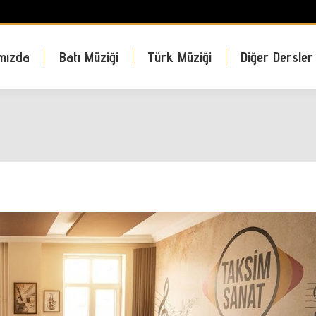
mızda
Batı Müziği
Türk Müziği
Diğer Dersler