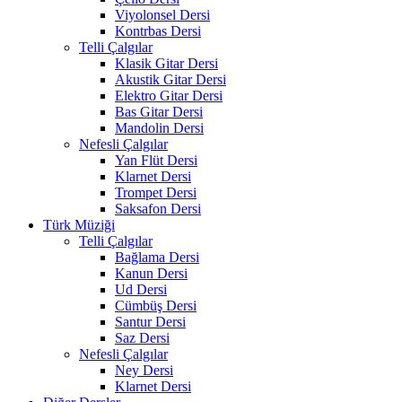
Viyolonsel Dersi
Kontrbas Dersi
Telli Çalgılar
Klasik Gitar Dersi
Akustik Gitar Dersi
Elektro Gitar Dersi
Bas Gitar Dersi
Mandolin Dersi
Nefesli Çalgılar
Yan Flüt Dersi
Klarnet Dersi
Trompet Dersi
Saksafon Dersi
Türk Müziği
Telli Çalgılar
Bağlama Dersi
Kanun Dersi
Ud Dersi
Cümbüş Dersi
Santur Dersi
Saz Dersi
Nefesli Çalgılar
Ney Dersi
Klarnet Dersi