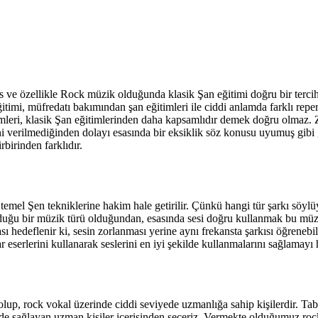
ues ve özellikle Rock müzik olduğunda klasik Şan eğitimi doğru bir terci
 eğitimi, müfredatı bakımından şan eğitimleri ile ciddi anlamda farklı rep
itimleri, klasik Şan eğitimlerinden daha kapsamlıdır demek doğru olmaz. 
ini verilmediğinden dolayı esasında bir eksiklik söz konusu uyumuş gibi 
birinden farklıdır.
 temel Şen tekniklerine hakim hale getirilir. Çünkü hangi tür şarkı söylü
duğu bir müzik türü olduğundan, esasında sesi doğru kullanmak bu müzi
sı hedeflenir ki, sesin zorlanması yerine aynı frekansta şarkısı öğreneb
 eserlerini kullanarak seslerini en iyi şekilde kullanmalarını sağlamayı 
up, rock vokal üzerinde ciddi seviyede uzmanlığa sahip kişilerdir. Tabii
i de sağlayan uzman kişiler içerisinden seçeriz. Vermekte olduğumuz roc