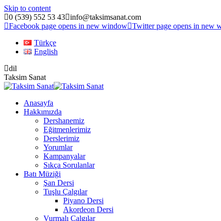
Skip to content
0 (539) 552 53 43
info@taksimsanat.com
Facebook page opens in new window
Twitter page opens in new
Türkçe
English
dil
Taksim Sanat
Anasayfa
Hakkımızda
Dershanemiz
Eğitmenlerimiz
Derslerimiz
Yorumlar
Kampanyalar
Sıkça Sorulanlar
Batı Müziği
Şan Dersi
Tuşlu Çalgılar
Piyano Dersi
Akordeon Dersi
Vurmalı Çalgılar