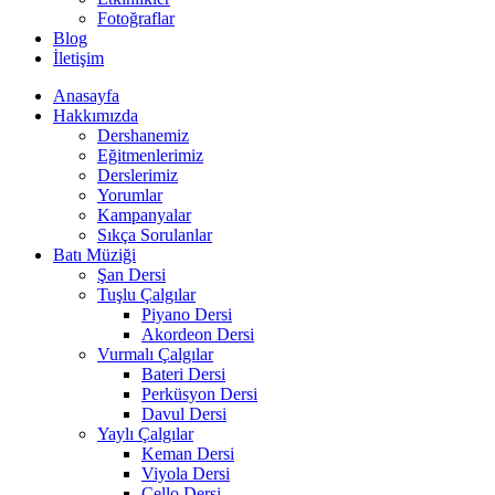
Fotoğraflar
Blog
İletişim
Anasayfa
Hakkımızda
Dershanemiz
Eğitmenlerimiz
Derslerimiz
Yorumlar
Kampanyalar
Sıkça Sorulanlar
Batı Müziği
Şan Dersi
Tuşlu Çalgılar
Piyano Dersi
Akordeon Dersi
Vurmalı Çalgılar
Bateri Dersi
Perküsyon Dersi
Davul Dersi
Yaylı Çalgılar
Keman Dersi
Viyola Dersi
Çello Dersi