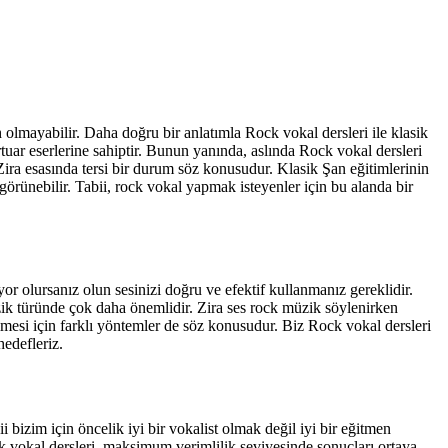
h olmayabilir. Daha doğru bir anlatımla Rock vokal dersleri ile klasik
ertuar eserlerine sahiptir. Bunun yanında, aslında Rock vokal dersleri
Zira esasında tersi bir durum söz konusudur. Klasik Şan eğitimlerinin
görünebilir. Tabii, rock vokal yapmak isteyenler için bu alanda bir
yor olursanız olun sesinizi doğru ve efektif kullanmanız gereklidir.
k türünde çok daha önemlidir. Zira ses rock müzik söylenirken
ilmesi için farklı yöntemler de söz konusudur. Biz Rock vokal dersleri
hedefleriz.
 bizim için öncelik iyi bir vokalist olmak değil iyi bir eğitmen
k vokal dersleri, maksimum verimlilik seviyesinde sonuçları ortaya