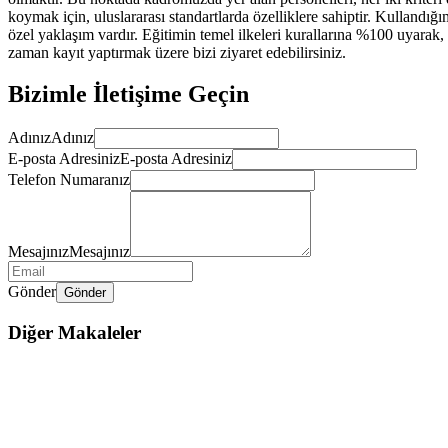
koymak için, uluslararası standartlarda özelliklere sahiptir. Kullandı
özel yaklaşım vardır. Eğitimin temel ilkeleri kurallarına %100 uyarak, 
zaman kayıt yaptırmak üzere bizi ziyaret edebilirsiniz.
Bizimle İletişime Geçin
Adınız
Adınız
E-posta Adresiniz
E-posta Adresiniz
Telefon Numaranız
Mesajınız
Mesajınız
Gönder
Gönder
Diğer Makaleler