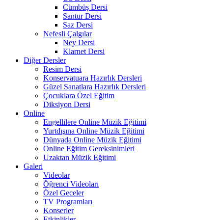
Cümbüş Dersi
Santur Dersi
Saz Dersi
Nefesli Çalgılar
Ney Dersi
Klarnet Dersi
Diğer Dersler
Resim Dersi
Konservatuara Hazırlık Dersleri
Güzel Sanatlara Hazırlık Dersleri
Çocuklara Özel Eğitim
Diksiyon Dersi
Online
Engellilere Online Müzik Eğitimi
Yurtdışına Online Müzik Eğitimi
Dünyada Online Müzik Eğitimi
Online Eğitim Gereksinimleri
Uzaktan Müzik Eğitimi
Galeri
Videolar
Öğrenci Videoları
Özel Geceler
TV Programları
Konserler
Etkinlikler