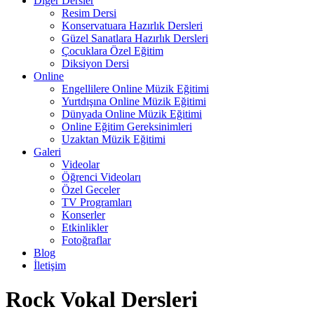
Diğer Dersler
Resim Dersi
Konservatuara Hazırlık Dersleri
Güzel Sanatlara Hazırlık Dersleri
Çocuklara Özel Eğitim
Diksiyon Dersi
Online
Engellilere Online Müzik Eğitimi
Yurtdışına Online Müzik Eğitimi
Dünyada Online Müzik Eğitimi
Online Eğitim Gereksinimleri
Uzaktan Müzik Eğitimi
Galeri
Videolar
Öğrenci Videoları
Özel Geceler
TV Programları
Konserler
Etkinlikler
Fotoğraflar
Blog
İletişim
Rock Vokal Dersleri