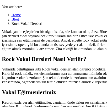
You are here:
Home
Blog
Rock Vokal Dersleri
Vokal, şan ile eşleştirilen bir olgu olsa da, söz konusu olan, Jazz, Bl
şan dersleri ciddi sayılabilecek farklılıklara sahiptir. Öncelikle vokal
içerisinde şan eğitimlerini de barındırır. Ancak elbette rock vokal eğ
içerisinde, opera gibi bu alanda en üst seviyede yer alan müzik türler
eğitim almak zorunluluk arz etmez. Zira tekniği bakımından iki alan bir
Rock Vokal Dersleri Nasıl Verilir?
Yukarıda belirttiğimiz gibi Rock vokal dersleri alan öğrenci öncelikle,
Kaldı ki rock müzik, ses elemanlarının aşırı zorlanmasına mümkün ol
kaçınılmaz olarak zorlanır. Şan tekniklerinde bu zorlanmanın azaltılma
kapsamında, öğrencilerimizin tercih ettikleri müzik alanındaki repertuar
Vokal Eğitmenlerimiz
Kadromuzda yer alan eğitimciler, camianın önde gelen ses sanatçıları ol
olmaktır. Bu noktada kadromuzda yer alan personelleri, her iki kriter