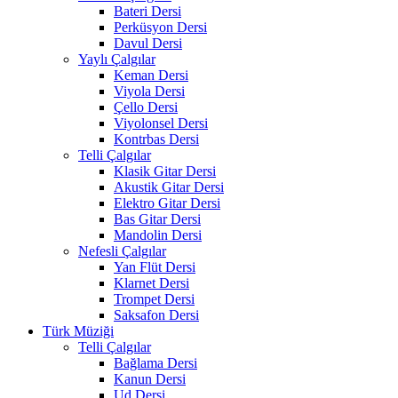
Bateri Dersi
Perküsyon Dersi
Davul Dersi
Yaylı Çalgılar
Keman Dersi
Viyola Dersi
Çello Dersi
Viyolonsel Dersi
Kontrbas Dersi
Telli Çalgılar
Klasik Gitar Dersi
Akustik Gitar Dersi
Elektro Gitar Dersi
Bas Gitar Dersi
Mandolin Dersi
Nefesli Çalgılar
Yan Flüt Dersi
Klarnet Dersi
Trompet Dersi
Saksafon Dersi
Türk Müziği
Telli Çalgılar
Bağlama Dersi
Kanun Dersi
Ud Dersi