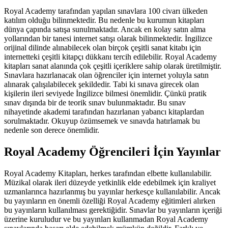
Royal Academy tarafından yapılan sınavlara 100 civarı ülkeden
katılım olduğu bilinmektedir. Bu nedenle bu kurumun kitapları
dünya çapında satışa sunulmaktadır. Ancak en kolay satın alma
yollarından bir tanesi internet satışı olarak bilinmektedir. İngilizce
orijinal dilinde alınabilecek olan birçok çeşitli sanat kitabı için
internetteki çeşitli kitapçı dükkanı tercih edilebilir. Royal Academy
kitapları sanat alanında çok çeşitli içeriklere sahip olarak üretilmiştir.
Sınavlara hazırlanacak olan öğrenciler için internet yoluyla satın
alınarak çalışılabilecek şekildedir. Tabi ki sınava girecek olan
kişilerin ileri seviyede İngilizce bilmesi önemlidir. Çünkü pratik
sınav dışında bir de teorik sınav bulunmaktadır. Bu sınav
nihayetinde akademi tarafından hazırlanan yabancı kitaplardan
sorulmaktadır. Okuyup özümsemek ve sınavda hatırlamak bu
nedenle son derece önemlidir.
Royal Academy Öğrencileri İçin Yayınlar
Royal Academy Kitapları, herkes tarafından elbette kullanılabilir.
Müzikal olarak ileri düzeyde yetkinlik elde edebilmek için kraliyet
uzmanlarınca hazırlanmış bu yayınlar herkesçe kullanılabilir. Ancak
bu yayınların en önemli özelliği Royal Academy eğitimleri alırken
bu yayınların kullanılması gerektiğidir. Sınavlar bu yayınların içeriği
üzerine kuruludur ve bu yayınları kullanmadan Royal Academy