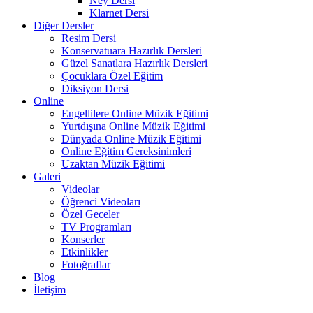
Ney Dersi
Klarnet Dersi
Diğer Dersler
Resim Dersi
Konservatuara Hazırlık Dersleri
Güzel Sanatlara Hazırlık Dersleri
Çocuklara Özel Eğitim
Diksiyon Dersi
Online
Engellilere Online Müzik Eğitimi
Yurtdışına Online Müzik Eğitimi
Dünyada Online Müzik Eğitimi
Online Eğitim Gereksinimleri
Uzaktan Müzik Eğitimi
Galeri
Videolar
Öğrenci Videoları
Özel Geceler
TV Programları
Konserler
Etkinlikler
Fotoğraflar
Blog
İletişim