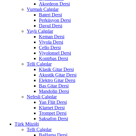
Akordeon Dersi
Vurmalı Çalgılar
Bateri Dersi
Perküsyon Dersi
Davul Dersi
Yaylı Çalgılar
Keman Dersi
Viyola Dersi
Çello Dersi
Viyolonsel Dersi
Kontrbas Dersi
Telli Çalgılar
Klasik Gitar Dersi
Akustik Gitar Dersi
Elektro Gitar Dersi
Bas Gitar Dersi
Mandolin Dersi
Nefesli Çalgılar
Yan Flüt Dersi
Klarnet Dersi
Trompet Dersi
Saksafon Dersi
Türk Müziği
Telli Çalgılar
Bağlama Dersi