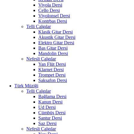
Viyola Dersi
Çello Dersi
Viyolonsel Dersi
Kontrbas Dersi
Telli Çalgılar
Klasik Gitar Dersi
Akustik Gitar Dersi
Elektro Gitar Dersi
Bas Gitar Dersi
Mandolin Dersi
Nefesli Çalgılar
Yan Flüt Dersi
Klarnet Dersi
Trompet Dersi
Saksafon Dersi
Türk Müziği
Telli Çalgılar
Bağlama Dersi
Kanun Dersi
Ud Dersi
Cümbüş Dersi
Santur Dersi
Saz Dersi
Nefesli Çalgılar