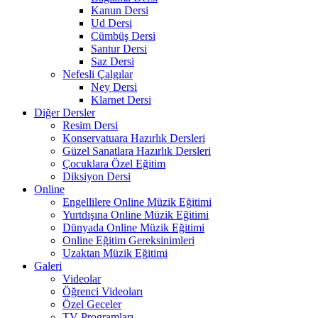
Kanun Dersi
Ud Dersi
Cümbüş Dersi
Santur Dersi
Saz Dersi
Nefesli Çalgılar
Ney Dersi
Klarnet Dersi
Diğer Dersler
Resim Dersi
Konservatuara Hazırlık Dersleri
Güzel Sanatlara Hazırlık Dersleri
Çocuklara Özel Eğitim
Diksiyon Dersi
Online
Engellilere Online Müzik Eğitimi
Yurtdışına Online Müzik Eğitimi
Dünyada Online Müzik Eğitimi
Online Eğitim Gereksinimleri
Uzaktan Müzik Eğitimi
Galeri
Videolar
Öğrenci Videoları
Özel Geceler
TV Programları