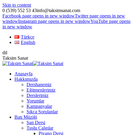
Skip to content
0 (539) 552 53 43
info@taksimsanat.com
Facebook page opens in new window
Twitter page opens in new
window
Instagram page opens in new window
YouTube page opens
in new window
Türkçe
English
dil
Taksim Sanat
Anasayfa
Hakkımızda
Dershanemiz
Eğitmenlerimiz
Derslerimiz
Yorumlar
Kampanyalar
Sıkça Sorulanlar
Batı Müziği
Şan Dersi
Tuşlu Çalgılar
Piyano Dersi