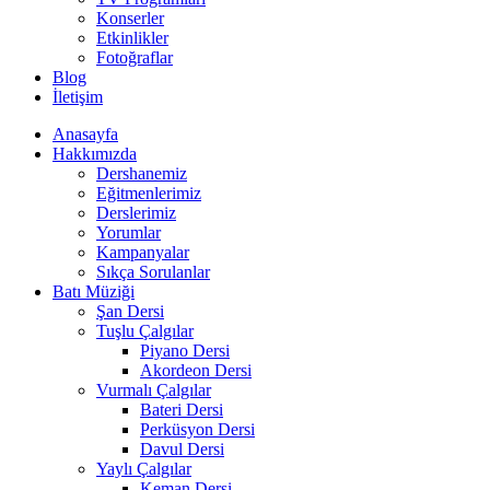
Konserler
Etkinlikler
Fotoğraflar
Blog
İletişim
Anasayfa
Hakkımızda
Dershanemiz
Eğitmenlerimiz
Derslerimiz
Yorumlar
Kampanyalar
Sıkça Sorulanlar
Batı Müziği
Şan Dersi
Tuşlu Çalgılar
Piyano Dersi
Akordeon Dersi
Vurmalı Çalgılar
Bateri Dersi
Perküsyon Dersi
Davul Dersi
Yaylı Çalgılar
Keman Dersi