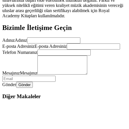
sınavlarında başarı elde edebilmek mümkün değildir. Farklı ve
yüksek nitelikli eğitimi veren kraliyet müzik akademisinin vereceği
uluslar arası geçerliliği olan sertifikayı alabilmek için Royal
Academy Kitapları kullanılmalıdır.
Bizimle İletişime Geçin
Adınız
Adınız
E-posta Adresiniz
E-posta Adresiniz
Telefon Numaranız
Mesajınız
Mesajınız
Gönder
Gönder
Diğer Makaleler