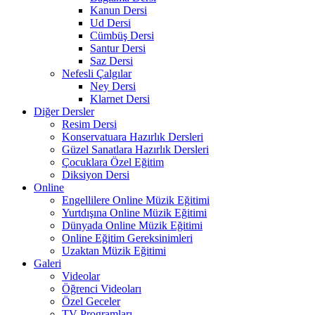
Kanun Dersi
Ud Dersi
Cümbüş Dersi
Santur Dersi
Saz Dersi
Nefesli Çalgılar
Ney Dersi
Klarnet Dersi
Diğer Dersler
Resim Dersi
Konservatuara Hazırlık Dersleri
Güzel Sanatlara Hazırlık Dersleri
Çocuklara Özel Eğitim
Diksiyon Dersi
Online
Engellilere Online Müzik Eğitimi
Yurtdışına Online Müzik Eğitimi
Dünyada Online Müzik Eğitimi
Online Eğitim Gereksinimleri
Uzaktan Müzik Eğitimi
Galeri
Videolar
Öğrenci Videoları
Özel Geceler
TV Programları