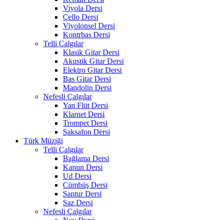
Viyola Dersi
Çello Dersi
Viyolonsel Dersi
Kontrbas Dersi
Telli Çalgılar
Klasik Gitar Dersi
Akustik Gitar Dersi
Elektro Gitar Dersi
Bas Gitar Dersi
Mandolin Dersi
Nefesli Çalgılar
Yan Flüt Dersi
Klarnet Dersi
Trompet Dersi
Saksafon Dersi
Türk Müziği
Telli Çalgılar
Bağlama Dersi
Kanun Dersi
Ud Dersi
Cümbüş Dersi
Santur Dersi
Saz Dersi
Nefesli Çalgılar