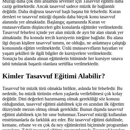
Müziği daha çok dini anlamda sevenler için Tasavvuf eğitimi daha
cazip gelmektedir. Ancak tasavvuf sadece müzik ile bağlantılı
değildir. Daha doğrusu tasavvuf başlı başına bir felsefedir. Kuran
dersleri ve tasavvuf müziği dışında daha birçok konu tasavvuf
alanında yer almaktadır. Başlangıç aşamasında Kuran ve
mutasavvıfların düşünceleri gibi konularda eğitimler verilmektedir.
Tasavvuf felsefesi içinde yer alan müzik de ayrı bir alan olarak yer
almaktadır. Bu konuda tercih kursiyerin isteğine bağlıdır. Bu alana
ilgi duyan kişilere tasavvuf tanımı, ne olduğu, ne anlatmaya çalıştığı
konusunda eğitim verilmektedir. Ünlü mutasavvıfların hayatları ve
yaşam şekilleri ile ilgili bilgiler de kursiyerlere verilmektedir.
Sonuçta bu alanda alınan eğitimlerin bitiminde her kursiyer sınava
tabii tutularak başarılı olanlara sertifika verilmektedir.
Kimler Tasavvuf Eğitimi Alabilir?
Tasavvuf bir müzik türü olmakla birlikte, aslında bir felsefedir. Bu
nedenle, bu müzik türünün erken yaşlarda verilebilmesi çok kolay
değildir. Dini değerleri hazımsamış olmak gerekliliği söz konusu
olduğundan, tasavvuf eğitimi alabilmek için en azından ilk öğretim
düzeyinde mezun olmuş olmak gereklidir. Bunun dışında tasavvuf
eğitimi alabilmek için bir sınır bulunmaz.Tasavvuf müziği kullanılan
enstrümanlarla da farklılık arz eder. Biz tasavvuf eğitimi dahilinde,
kemane, erbane ve en çok da ney eğitimlerimi biçiminde programları