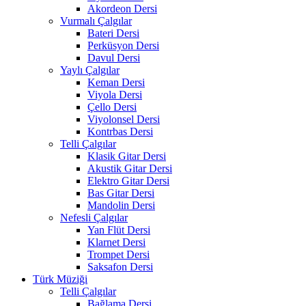
Akordeon Dersi
Vurmalı Çalgılar
Bateri Dersi
Perküsyon Dersi
Davul Dersi
Yaylı Çalgılar
Keman Dersi
Viyola Dersi
Çello Dersi
Viyolonsel Dersi
Kontrbas Dersi
Telli Çalgılar
Klasik Gitar Dersi
Akustik Gitar Dersi
Elektro Gitar Dersi
Bas Gitar Dersi
Mandolin Dersi
Nefesli Çalgılar
Yan Flüt Dersi
Klarnet Dersi
Trompet Dersi
Saksafon Dersi
Türk Müziği
Telli Çalgılar
Bağlama Dersi