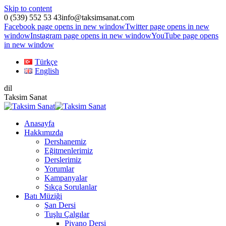
Skip to content
0 (539) 552 53 43
info@taksimsanat.com
Facebook page opens in new window
Twitter page opens in new
window
Instagram page opens in new window
YouTube page opens
in new window
Türkçe
English
dil
Taksim Sanat
Anasayfa
Hakkımızda
Dershanemiz
Eğitmenlerimiz
Derslerimiz
Yorumlar
Kampanyalar
Sıkça Sorulanlar
Batı Müziği
Şan Dersi
Tuşlu Çalgılar
Piyano Dersi