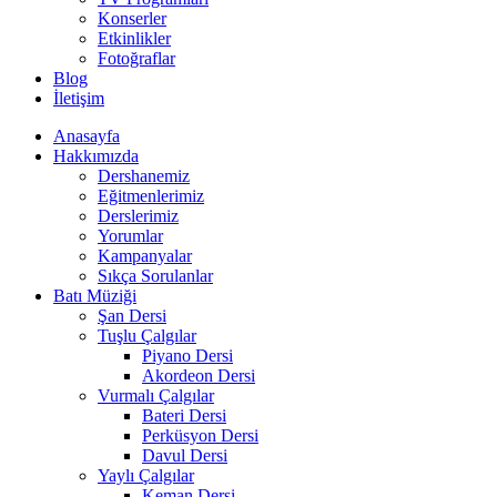
Konserler
Etkinlikler
Fotoğraflar
Blog
İletişim
Anasayfa
Hakkımızda
Dershanemiz
Eğitmenlerimiz
Derslerimiz
Yorumlar
Kampanyalar
Sıkça Sorulanlar
Batı Müziği
Şan Dersi
Tuşlu Çalgılar
Piyano Dersi
Akordeon Dersi
Vurmalı Çalgılar
Bateri Dersi
Perküsyon Dersi
Davul Dersi
Yaylı Çalgılar
Keman Dersi