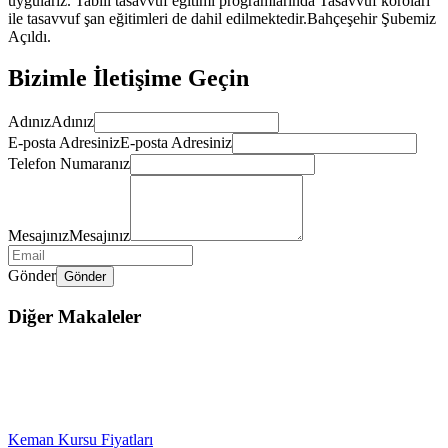
uygularız. Tabiii tasavvuf eğitimi programlarında Tasavvuf koroları
ile tasavvuf şan eğitimleri de dahil edilmektedir.Bahçeşehir Şubemiz
Açıldı.
Bizimle İletişime Geçin
Adınız
Adınız
E-posta Adresiniz
E-posta Adresiniz
Telefon Numaranız
Mesajınız
Mesajınız
Gönder
Gönder
Diğer Makaleler
Keman Kursu Fiyatları