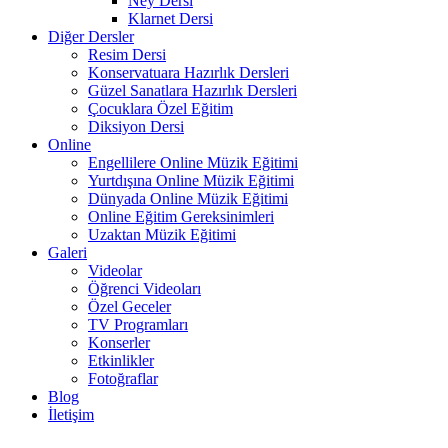
Ney Dersi
Klarnet Dersi
Diğer Dersler
Resim Dersi
Konservatuara Hazırlık Dersleri
Güzel Sanatlara Hazırlık Dersleri
Çocuklara Özel Eğitim
Diksiyon Dersi
Online
Engellilere Online Müzik Eğitimi
Yurtdışına Online Müzik Eğitimi
Dünyada Online Müzik Eğitimi
Online Eğitim Gereksinimleri
Uzaktan Müzik Eğitimi
Galeri
Videolar
Öğrenci Videoları
Özel Geceler
TV Programları
Konserler
Etkinlikler
Fotoğraflar
Blog
İletişim