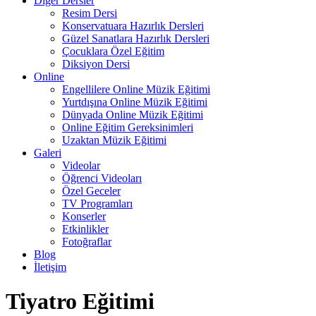
Diğer Dersler
Resim Dersi
Konservatuara Hazırlık Dersleri
Güzel Sanatlara Hazırlık Dersleri
Çocuklara Özel Eğitim
Diksiyon Dersi
Online
Engellilere Online Müzik Eğitimi
Yurtdışına Online Müzik Eğitimi
Dünyada Online Müzik Eğitimi
Online Eğitim Gereksinimleri
Uzaktan Müzik Eğitimi
Galeri
Videolar
Öğrenci Videoları
Özel Geceler
TV Programları
Konserler
Etkinlikler
Fotoğraflar
Blog
İletişim
Tiyatro Eğitimi