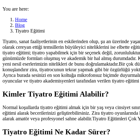
You are here:
Home
Blog
Tiyatro Eğitimi
Tiyatro, sanat faaliyetlerinin en eskilerinden olup, şu an üzerinde yaş
olarak cereyan ettiği temsillerin büyüleyici niteliklerini ise elbette eği
tiyatro eğitimi; tiyatro yapabilmek için bir seçenek değil, zorunluluktu
günümüzde formları oluşmuş ve akademik bir hal almış durumdadır. Kon
yeni nesil eserlerimizin nitelikleri de bunu doğrulamaktadır.Bir çok
konuşlandırır zira, tiyatrocunun tekrar yapmak gibi bir özgürlüğü yok
Ayrıca burada sesinizi en son koltuğa mikrofonsuz biçimde duyurmalı v
oyuncular ve tiyatro akademisyenleri tarafından verilen tiyatro eğitim
Kimler Tiyatro Eğitimi Alabilir?
Normal koşullarda tiyatro eğitimi almak için bir yaş veya cinsiyet sınır
eğitimi alarak becerilerinizi geliştirebilirsiniz. Zira tiyatro oyunların
alarak amatör veya profesyonel sahne alabilir.Tiyatro Eğitimleri Ço
Tiyatro Eğitimi Ne Kadar Sürer?