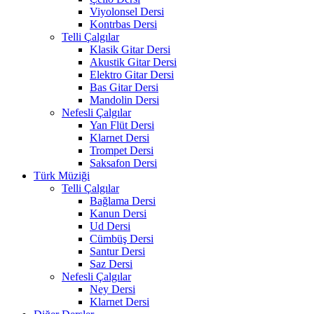
Viyolonsel Dersi
Kontrbas Dersi
Telli Çalgılar
Klasik Gitar Dersi
Akustik Gitar Dersi
Elektro Gitar Dersi
Bas Gitar Dersi
Mandolin Dersi
Nefesli Çalgılar
Yan Flüt Dersi
Klarnet Dersi
Trompet Dersi
Saksafon Dersi
Türk Müziği
Telli Çalgılar
Bağlama Dersi
Kanun Dersi
Ud Dersi
Cümbüş Dersi
Santur Dersi
Saz Dersi
Nefesli Çalgılar
Ney Dersi
Klarnet Dersi