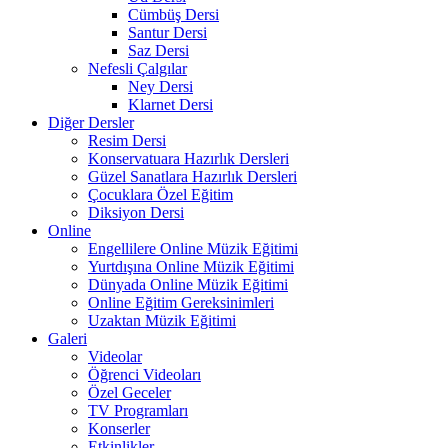
Cümbüş Dersi
Santur Dersi
Saz Dersi
Nefesli Çalgılar
Ney Dersi
Klarnet Dersi
Diğer Dersler
Resim Dersi
Konservatuara Hazırlık Dersleri
Güzel Sanatlara Hazırlık Dersleri
Çocuklara Özel Eğitim
Diksiyon Dersi
Online
Engellilere Online Müzik Eğitimi
Yurtdışına Online Müzik Eğitimi
Dünyada Online Müzik Eğitimi
Online Eğitim Gereksinimleri
Uzaktan Müzik Eğitimi
Galeri
Videolar
Öğrenci Videoları
Özel Geceler
TV Programları
Konserler
Etkinlikler