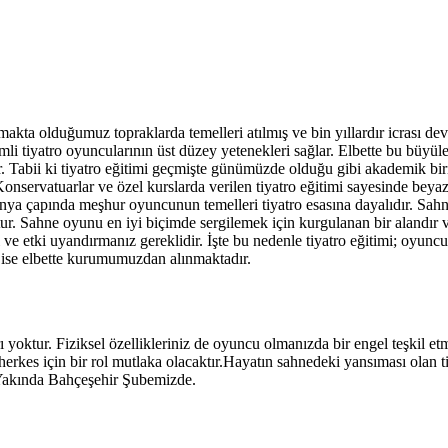
amakta olduğumuz topraklarda temelleri atılmış ve bin yıllardır icrası d
timli tiyatro oyuncularının üst düzey yetenekleri sağlar. Elbette bu büyüle
r. Tabii ki tiyatro eğitimi geçmişte günümüzde olduğu gibi akademik biriml
servatuarlar ve özel kurslarda verilen tiyatro eğitimi sayesinde beyaz
 dünya çapında meşhur oyuncunun temelleri tiyatro esasına dayalıdır. 
tur. Sahne oyunu en iyi biçimde sergilemek için kurgulanan bir alandır 
e etki uyandırmanız gereklidir. İşte bu nedenle tiyatro eğitimi; oyuncu
i ise elbette kurumumuzdan alınmaktadır.
ı yoktur. Fiziksel özellikleriniz de oyuncu olmanızda bir engel teşkil etm
da herkes için bir rol mutlaka olacaktır.Hayatın sahnedeki yansıması olan t
k Yakında Bahçeşehir Şubemizde.