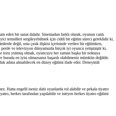
evam eden bir sanat dalıdır. Sinemadan farklı olarak, oyunun canlı
yici temsilleri sergileyebilmek için ciddi bir eğitim süreci gereklidir ki,
erde değil, usta çırak ilişkisi içerisinde verilen bir eğitimken,
 perde ve televizyon dünyamızda birçok iyi oyuncu yetişmiştir ki,
Sahne tozu yutmuş olmak, oyuncuyu her zaman başka bir noktaya
ve burada en iyisi olmazsanız başarılı olabilmeniz mümkün değildir.
luk adına alınabilecek en düzey eğitimi ifade eder. Deneyimli
ez. Hatta engelli iseniz dahi oyunlarda rol alabilir ve pekala tiyatro
iyatro, herkes tarafından yapılabilir ve isteyen herkes tiyatro eğitimi