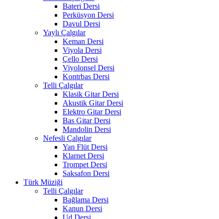
Bateri Dersi
Perküsyon Dersi
Davul Dersi
Yaylı Çalgılar
Keman Dersi
Viyola Dersi
Çello Dersi
Viyolonsel Dersi
Kontrbas Dersi
Telli Çalgılar
Klasik Gitar Dersi
Akustik Gitar Dersi
Elektro Gitar Dersi
Bas Gitar Dersi
Mandolin Dersi
Nefesli Çalgılar
Yan Flüt Dersi
Klarnet Dersi
Trompet Dersi
Saksafon Dersi
Türk Müziği
Telli Çalgılar
Bağlama Dersi
Kanun Dersi
Ud Dersi