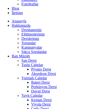
Fotoğraflar
Blog
İletişim
Anasayfa
Hakkımızda
Dershanemiz
Eğitmenlerimiz
Derslerimiz
Yorumlar
Kampanyalar
Sıkça Sorulanlar
Batı Müziği
Şan Dersi
Tuşlu Çalgılar
Piyano Dersi
Akordeon Dersi
Vurmalı Çalgılar
Bateri Dersi
Perküsyon Dersi
Davul Dersi
Yaylı Çalgılar
Keman Dersi
Viyola Dersi
Çello Dersi