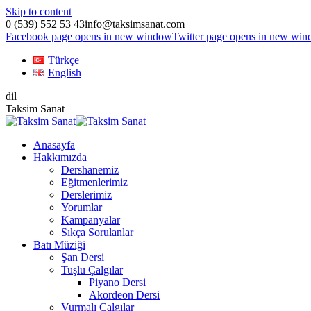
Skip to content
0 (539) 552 53 43
info@taksimsanat.com
Facebook page opens in new window
Twitter page opens in new wi
Türkçe
English
dil
Taksim Sanat
Anasayfa
Hakkımızda
Dershanemiz
Eğitmenlerimiz
Derslerimiz
Yorumlar
Kampanyalar
Sıkça Sorulanlar
Batı Müziği
Şan Dersi
Tuşlu Çalgılar
Piyano Dersi
Akordeon Dersi
Vurmalı Çalgılar