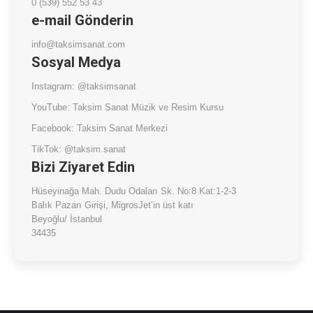
0 (539) 552 53 43
e-mail Gönderin
info@taksimsanat.com
Sosyal Medya
Instagram:
@taksimsanat
YouTube:
Taksim Sanat Müzik ve Resim Kursu
Facebook:
Taksim Sanat Merkezi
TikTok:
@taksim.sanat
Bizi Ziyaret Edin
Hüseyinağa Mah. Dudu Odaları Sk. No:8 Kat:1-2-3
Balık Pazarı Girişi, MigrosJet’in üst katı
Beyoğlu/ İstanbul
34435