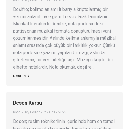
Blog
By
Editor
27 Ocak 2023
Deşifre; kelime anlamı itibarıyla kriptolanmış bir
verinin anlamlı hale getirilmesi olarak tanımlanır.
Müzikal literaturde deşifre, nota portesindeki
partisyonun müzikal formata dönüştürülmesi yani
çözümlenmesidir. Aslında kelime anlamıyla müzikal
anlamı arasında çok büyük bir farklılık yoktur. Çünkü
nota portesine yazımı yapılan bir ezgi, aslında
şifrelenmiş bir veri niteliği taşır. Müziğin kripto dili
elbette notalardır. Nota okumak, deşifre…
Details
Desen Kursu
Blog
By
Editor
27 Ocak 2023
Desen; resim teknikerlinin içerisinde hem en temel
hem de en genel klasmandır. Temel resim eğitimi