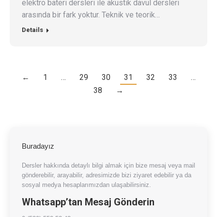
elektro bateri dersleri ile akustik davul dersleri
arasında bir fark yoktur. Teknik ve teorik…
Details
←
1
…
29
30
31
32
33
…
38
→
Buradayız
Dersler hakkında detaylı bilgi almak için bize mesaj veya mail
gönderebilir, arayabilir, adresimizde bizi ziyaret edebilir ya da
sosyal medya hesaplarımızdan ulaşabilirsiniz.
Whatsapp’tan Mesaj Gönderin