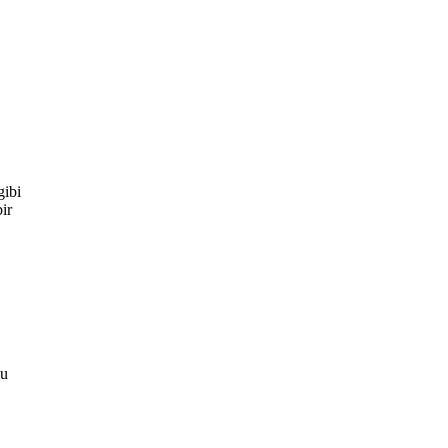
gibi
ir
bu