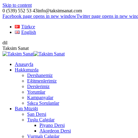
Skip to content
0 (539) 552 53 43
info@taksimsanat.com
Facebook page opens in new window
Twitter page opens in new wi
Türkçe
English
dil
Taksim Sanat
Anasayfa
Hakkımızda
Dershanemiz
Eğitmenlerimiz
Derslerimiz
Yorumlar
Kampanyalar
Sıkça Sorulanlar
Batı Müziği
Şan Dersi
Tuşlu Çalgılar
Piyano Dersi
Akordeon Dersi
Vurmalı Çalgılar